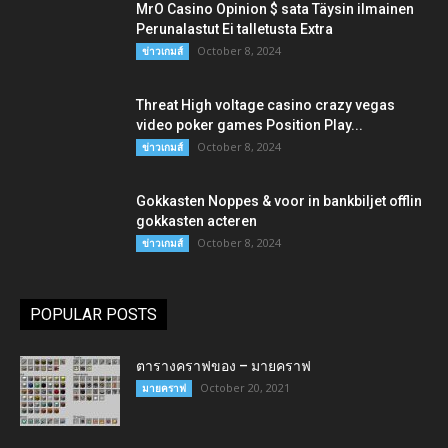
MrO Casino Opinion $ sata Täysin ilmainen
Perunalastut Ei talletusta Extra
October 8, 2024
ข่าวเกมส์
Threat High voltage casino crazy vegas
video poker games Position Play...
October 8, 2024
ข่าวเกมส์
Gokkasten Noppes & voor in bankbiljet offlin
gokkasten acteren
October 8, 2024
ข่าวเกมส์
POPULAR POSTS
ตารางคราฟของ – มายคราฟ
October 20, 2021
มายคราฟ