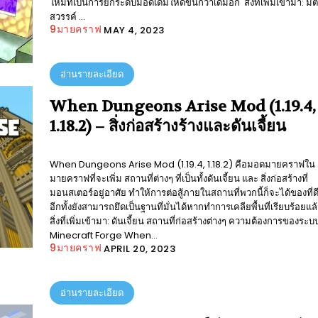
ใหม่ที่เป็นการยกระดับมอดเดิมให้ดีขึ้นกว่าเดิมอีก สิ่งที่เพิ่มเข้ามา: มิติ
สวรรค์ ...
9มายคราฟ
MAY 4, 2023
อ่านรายละเอียด
When Dungeons Arise Mod (1.19.4,
1.18.2) – สิ่งก่อสร้างร้างและดันเจี้ยน
When Dungeons Arise Mod (1.19.4, 1.18.2) คือมอดมายคราฟใน
มายคราฟที่จะเพิ่ม สถานที่ต่างๆ ที่เป็นทั้งดันเจี้ยน และ สิ่งก่อสร้างที่
มอนสเตอร์อยู่อาศัย ทำให้การต่อสู้ภายในสถานที่พวกนี้ก็จะได้ของที่ด
อีกทั้งยังสามารถยึดเป็นฐานที่มั่นได้หากทำการเคลียพื้นที่เรียบร้อยแล
สิ่งที่เพิ่มเข้ามา: ดันเจี้ยน สถานที่ก่อสร้างต่างๆ ความต้องการของระบบ
Minecraft Forge When...
9มายคราฟ
APRIL 20, 2023
อ่านรายละเอียด