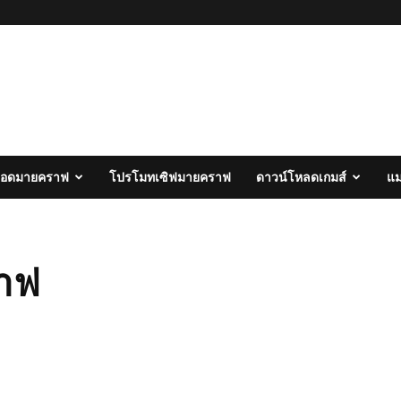
อดมายคราฟ
โปรโมทเซิฟมายคราฟ
ดาวน์โหลดเกมส์
แ
าฟ