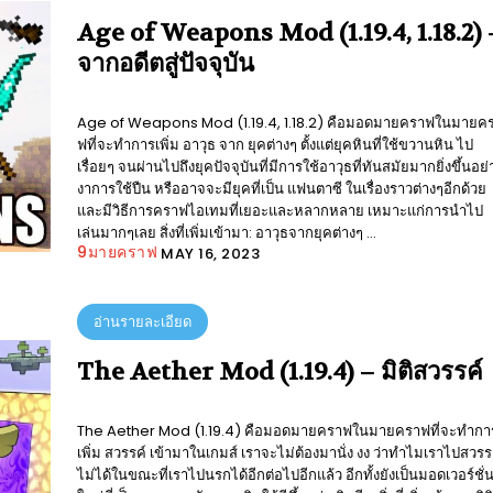
Age of Weapons Mod (1.19.4, 1.18.2) 
จากอดีตสู่ปัจจุบัน
Age of Weapons Mod (1.19.4, 1.18.2) คือมอดมายคราฟในมายค
ฟที่จะทำการเพิ่ม อาวุธ จาก ยุคต่างๆ ตั้งแต่ยุคหินที่ใช้ขวานหิน ไป
เรื่อยๆ จนผ่านไปถึงยุคปัจจุบันที่มีการใช้อาวุธที่ทันสมัยมากยิ่งขึ้นอย่
งาการใช้ปืน หรืออาจจะมียุคที่เป็น แฟนตาซี ในเรื่องราวต่างๆอีกด้วย
และมีวิธีการคราฟไอเทมที่เยอะและหลากหลาย เหมาะแก่การนำไป
เล่นมากๆเลย สิ่งที่เพิ่มเข้ามา: อาวุธจากยุคต่างๆ ...
9มายคราฟ
MAY 16, 2023
อ่านรายละเอียด
The Aether Mod (1.19.4) – มิติสวรรค์
The Aether Mod (1.19.4) คือมอดมายคราฟในมายคราฟที่จะทำกา
เพิ่ม สวรรค์ เข้ามาในเกมส์ เราจะไม่ต้องมานั่ง งง ว่าทำไมเราไปสวรร
ไม่ได้ในขณะที่เราไปนรกได้อีกต่อไปอีกแล้ว อีกทั้งยังเป็นมอดเวอร์ชั่