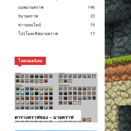
แมพมายคราฟ
146
9มายคราฟ
33
ข่าวออนไลน์
19
โปรโมทเซิฟมายคราฟ
17
โพสยอดนิยม
ตารางคราฟของ – มายคราฟ