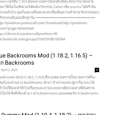
mon เวอร์ชั่น 1.16.5 Biome แปลกๆใหม่ๆอีกเพียบ ผักมากมายหลาย
et ใช้เงินในเซิฟเวอร์เดิมพัน กิจกรรม Safari เช็ค evs/ivs ได้ฟรี เงิน
ง่ายเกินไป จุดเก็บเลเวลถึงเลเวล 60 เพื่อเพิ่มความท้าทาย กิจกรรมทุกๆ
ละกิจกรรมยิบย่อยอีกทุกวัน ╍╍╍╍╍╍╍╍╍╍╍╍╍╍╍╍╍╍╍╍╍╍╍╍╍╍╍╍╍
tp://pixelmon-pokecraft.com/ Download:http://pixelmon-
.com/?page=download
tps://discord.io/pokecraftpixelmon FB
.facebook.com/groups/556739185192044
ue Backrooms Mod (1.18.2, 1.16.5) –
ก Backrooms
April 2, 2023
0
ackrooms Mod (1.18.2, 1.16.5) คือ มอดมายคราฟในมายคราฟที่จะ
เตอร์และด่านจาก BackRooms เข้ามา ถ้าเราเจอประตูเราก็อาจจะได้
ถ้าไม่ก็ต้องถลำลึกไปเรื่อยๆและอาจจะเจอบางสิ่งบางอย่างที่อันตราย
็เป็นได้ สิ่งที่เพิ่มเข้ามา: ด่าน Backrooms มอนสเตอร์จาก Backrooms