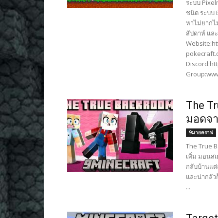
ระบบ Pixel
ชนิด ระบบ B
หาไม่ยากไม่
สัปดาห์ แ
Website:ht
pokecraft
Discord:ht
Group:www
The Tr
มอดจา
9มายคราฟ
The True B
เพิ่ม มอนส
กลับบ้านแต่
และน่ากลัวก
...