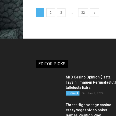
...
1
2
3
32
EDITOR PICKS
MrO Casino Opinion $ sata
Täysin ilmainen Perunalastut 
talletusta Extra
October 8, 2024
ข่าวเกมส์
Threat High voltage casino
crazy vegas video poker
games Position Play...