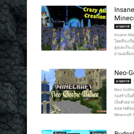
Insane
Minec
มายคราฟ
Insane Alie
โดยที่จะเกี
สูงและก็จะม
ยานเอเลี่ยน
Neo-Go
มายคราฟ
Neo-Gothic 
ก่อสร้างในท
เป็นตัวอย่า
คฤหาสต์ขนา
Minecraft 
Budsch