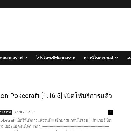
อดมายคราฟ
โปรโมทเซิฟมายคราฟ
ดาวน์โหลดเกมส์
แ
on-Pokecraft [1.16.5] เปิดให้บริการแล้ว
April 25, 2023
มายคราฟ
0
kecraft เปิดให้บริการแล้ววันนี้!!! เข้ามาสนุกกันได้เลย┃ เซิฟเวอร์เปิด
กรรมเยอะแอดมินใจดีมากก ╍╍╍╍╍╍╍╍╍╍╍╍╍╍╍╍╍╍╍╍╍╍╍╍╍╍╍╍╍