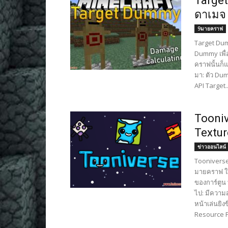
Target
ดาเมจ
9มายคราฟ
Target Dum
Dummy เพื่
คราฟนั้นก็แ
มา: ตัว Du
API Target..
Tooniv
Textur
ข่าวออนไลน์
Tooniverse
มายคราฟ ใ
ของการ์ตูน ท
ไป: มีความ
หน้าเล่นยิ
Resource Pa