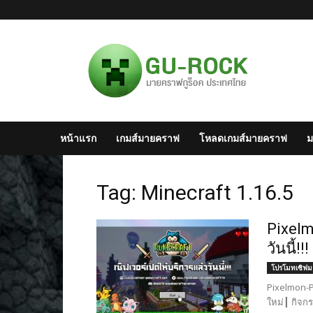
มาย
ครา
ฟไทย
–
Minecraft
สังคม
มาย
หน้าแรก
เกมส์มายคราฟ
โหลดเกมส์มายคราฟ
ม
ครา
ฟ
แห่ง
Tag: Minecraft 1.16.5
ประเทศไทย
Pixelm
วันนี้!!!
โปรโมทเซิฟ
Pixelmon-Po
ใหม่┃ กิจ