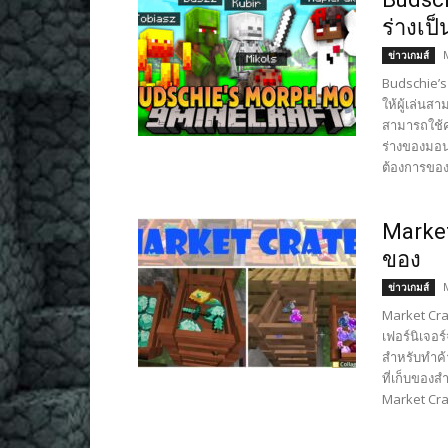
ร่างเป
ข่าวเกมส์
Budschie’s
ให้ผู้เล่นส
สามารถใช้ค
ร่างของมอนส
ต้องการของ
Market
ของ
ข่าวเกมส์
Market Cra
เฟอร์นิเจอร
สำหรับทำค้า
ที่เก็บของ
Market Crat