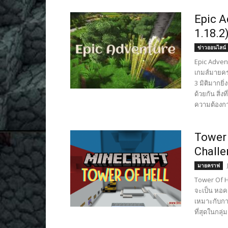
Epic A
1.18.2
ข่าวออนไลน์
Epic Adven
เกมส์มายครา
3 มิติมากย
ด้วยกัน สิ่ง
ความต้องกา
Tower 
Chall
มายคราฟ
Tower Of He
จะเป็น หอคอ
เหมาะกับการ
ที่สุดในกลุ