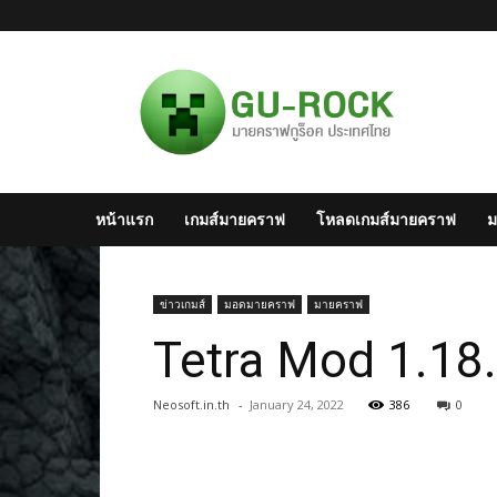
มาย
ครา
ฟไทย
–
Minecraft
สังคม
มาย
หน้าแรก
เกมส์มายคราฟ
โหลดเกมส์มายคราฟ
ม
ครา
ฟ
แห่ง
ประเทศไทย
ข่าวเกมส์
มอดมายคราฟ
มายคราฟ
Tetra Mod 1.18.
Neosoft.in.th
-
January 24, 2022
386
0
Facebook
T
Share