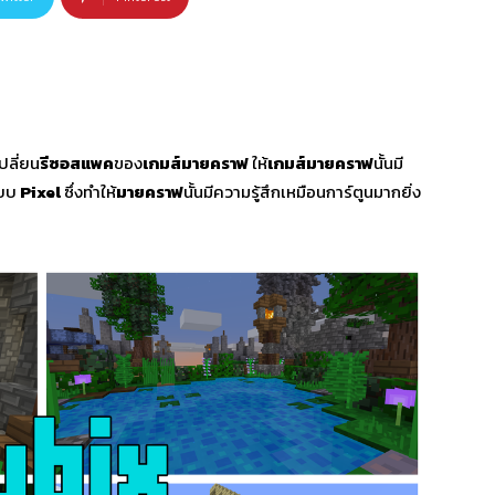
ปลี่ยน
รีซอสแพค
ของ
เกมส์มายคราฟ
ให้
เกมส์มายคราฟ
นั้นมี
แบบ
Pixel
ซึ่งทำให้
มายคราฟ
นั้นมีความรู้สึกเหมือนการ์ตูนมากยิ่ง