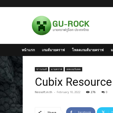
มาย
ครา
ฟไทย
–
Minecraft
สังคม
มาย
หน้าแรก
เกมส์มายคราฟ
โหลดเกมส์มายคราฟ
ม
ครา
ฟ
แห่ง
ประเทศไทย
ข่าวเกมส์
มายคราฟ
เทคเจอร์แพค
Cubix Resource 
Neosoft.in.th
-
February 10, 2022
276
0
Facebook
T
Share