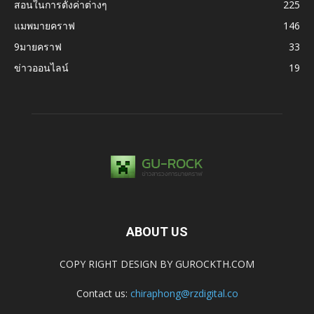
สอนในการตั้งค่าต่างๆ
225
แมพมายคราฟ
146
9มายคราฟ
33
ข่าวออนไลน์
19
ABOUT US
COPY RIGHT DESIGN BY GUROCKTH.COM
Contact us:
chiraphong@rzdigital.co