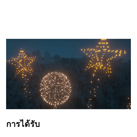
การได้รับ