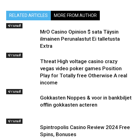
RELATED ARTICLES
MORE FROM AUTHOR
ข่าวเกมส์
MrO Casino Opinion $ sata Täysin
ilmainen Perunalastut Ei talletusta
Extra
ข่าวเกมส์
Threat High voltage casino crazy
vegas video poker games Position
Play for Totally free Otherwise A real
income
ข่าวเกมส์
Gokkasten Noppes & voor in bankbiljet
offlin gokkasten acteren
ข่าวเกมส์
Spintropolis Casino Review 2024 Free
Spins, Bonuses