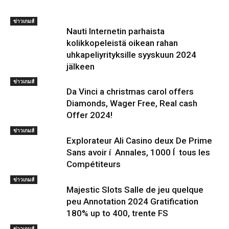
ข่าวเกมส์
Nauti Internetin parhaista
kolikkopeleistä oikean rahan
uhkapeliyrityksille syyskuun 2024
jälkeen
ข่าวเกมส์
Da Vinci a christmas carol offers
Diamonds, Wager Free, Real cash
Offer 2024!
ข่าวเกมส์
Explorateur Ali Casino deux De Prime
Sans avoir í Annales, 1000 Í tous les
Compétiteurs
ข่าวเกมส์
Majestic Slots Salle de jeu quelque
peu Annotation 2024 Gratification
180% up to 400, trente FS
ข่าวเกมส์