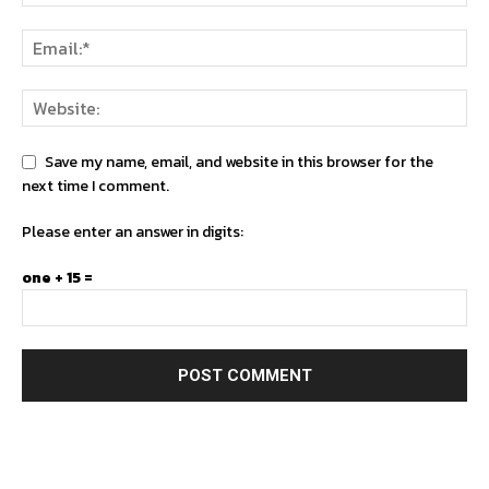
Save my name, email, and website in this browser for the
next time I comment.
Please enter an answer in digits:
one + 15 =