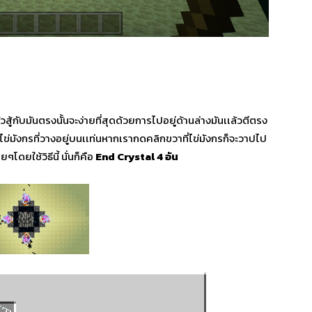
้วสู้กับมันตรงนั้นจะง่ายที่สุดด้วยการไปอยู่ด้านล่างมันเเล้วตีตรง
ไข่มังกรที่วางอยู่บนเเท่นหากเรากดคลิกขวาที่ไข่มังกรก็จะวาปไป
ยๆโดยใช้วิธีนี้ นั่นก็คือ
End Crystal
4 อัน