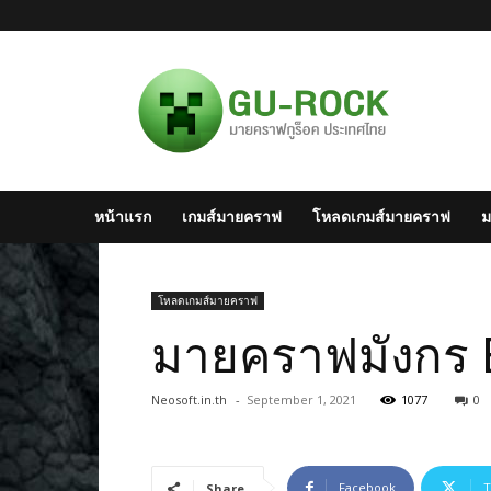
มาย
ครา
ฟไทย
–
Minecraft
สังคม
มาย
หน้าแรก
เกมส์มายคราฟ
โหลดเกมส์มายคราฟ
ม
ครา
ฟ
แห่ง
ประเทศไทย
โหลดเกมส์มายคราฟ
มายคราฟมังกร 
Neosoft.in.th
-
September 1, 2021
1077
0
Facebook
T
Share