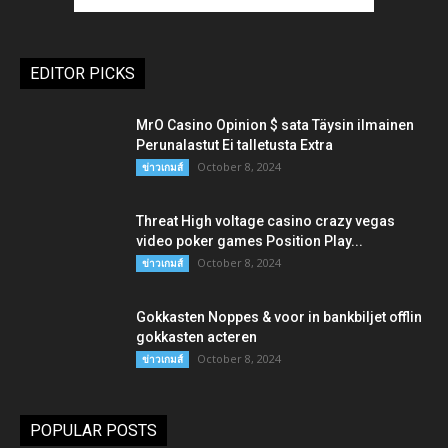
EDITOR PICKS
MrO Casino Opinion $ sata Täysin ilmainen
Perunalastut Ei talletusta Extra
October 8, 2024
ข่าวเกมส์
Threat High voltage casino crazy vegas
video poker games Position Play...
October 8, 2024
ข่าวเกมส์
Gokkasten Noppes & voor in bankbiljet offlin
gokkasten acteren
October 8, 2024
ข่าวเกมส์
POPULAR POSTS