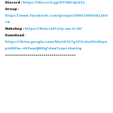
Discord :
https://discord.gg/8YNNrdpGZz
Group :
https://www.facebook.com/groups/19867306682250
74
Webshop :
https://fivecraftcity.em.in.th/
Download :
https://drive.google.com/file/d/1Z7gCFZcHv0fcNkpu
psNhPm-rNYwmQW8q/view?usp=sharing
===================================