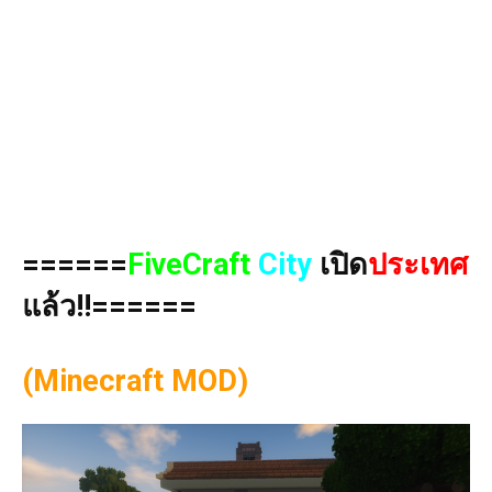
======
FiveCraft
City
เปิด
ประเทศ
แล้ว!!======
(Minecraft MOD)