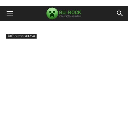
โปรโมทเซิฟมายคราฟ