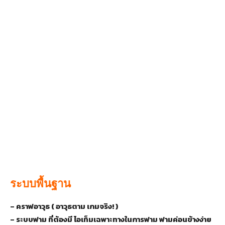
ระบบพื้นฐาน
– คราฟอาวุธ ( อาวุธตาม เกมจริง! )
– ระบบฟาม ที่ต้องมี ไอเท็มเฉพาะทางในการฟาม ฟามค่อนข้างง่าย