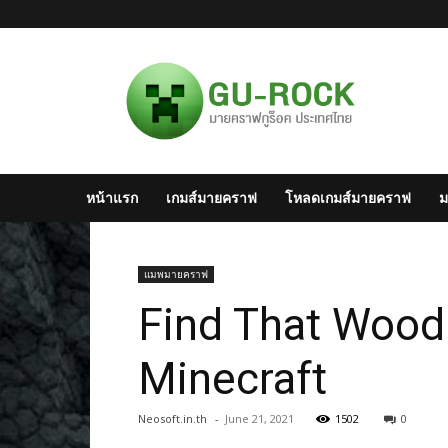
มาย
ครา
ฟไทย
–
Minecraft
สังคม
มาย
หน้าแรก
เกมส์มายคราฟ
โหลดเกมส์มายคราฟ
ม
ครา
ฟ
แห่ง
ประเทศไทย
แมพมายคราฟ
Find That Wood 
Minecraft
Neosoft.in.th
-
June 21, 2021
1502
0