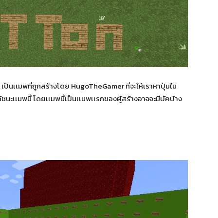
เป็นเเมพที่ถูกสร้างโดย HugoTheGamer ที่จะให้เราหาปุ่มใน
ได้ชนะเเมพนี้ โดยเเมพนี้เป็นเเมพเเรกของผู้สร้างอาจจะมีบัคบ้าง