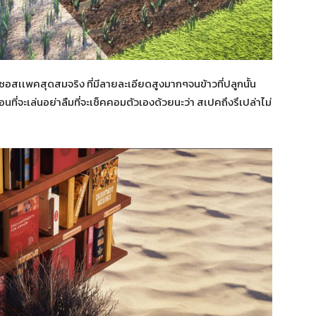
ซอสเเพคสุดสมจริง ที่มีลายละเอียดสูงมากๆจนข้าวที่ปลูกนั้น
นที่จะเล่นอย่าลืมที่จะเช็คคอมตัวเองด้วยนะว่า สเปคถึงรึเปล่าไม่