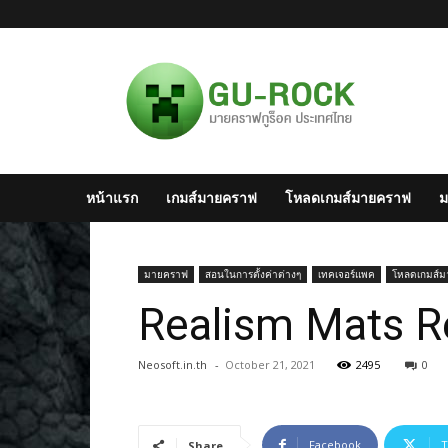
มาย
ครา
ฟไทย
–
Minecraft
สังคม
มาย
หน้าแรก
เกมส์มายคราฟ
โหลดเกมส์มายคราฟ
ม
ครา
ฟ
แห่ง
ประเทศไทย
มายคราฟ
สอนในการตั้งค่าต่างๆ
เทคเจอร์แพค
โหลดเกมส์
Realism Mats Re
Neosoft.in.th
-
October 21, 2021
2495
0
Facebook
T
Share