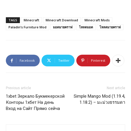
TAGS
Minecraft
Minecraft Download
Minecraft Mods
Paladin’s Furniture Mod
มอดมายคราฟ
โหลดมอด
โหลดมายคราฟ
Facebook
Twitter
Pinterest
Previous article
Next article
1xbet Зеркало Букмекерской
Simple Mango Mod (1.19.4,
Конторы 1хбет На день ️
1.18.2) – มะม่วงธรรมดา
Вход на Сайт Прямо сейча