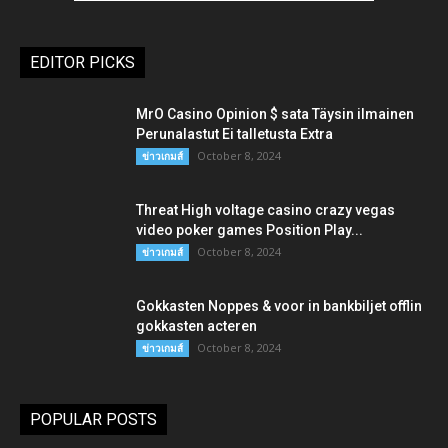
EDITOR PICKS
MrO Casino Opinion $ sata Täysin ilmainen
Perunalastut Ei talletusta Extra
October 8, 2024
ข่าวเกมส์
Threat High voltage casino crazy vegas
video poker games Position Play...
October 8, 2024
ข่าวเกมส์
Gokkasten Noppes & voor in bankbiljet offlin
gokkasten acteren
October 8, 2024
ข่าวเกมส์
POPULAR POSTS