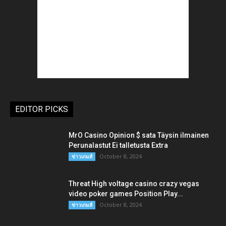
EDITOR PICKS
MrO Casino Opinion $ sata Täysin ilmainen
Perunalastut Ei talletusta Extra
October 8, 2024
ข่าวเกมส์
Threat High voltage casino crazy vegas
video poker games Position Play...
October 8, 2024
ข่าวเกมส์