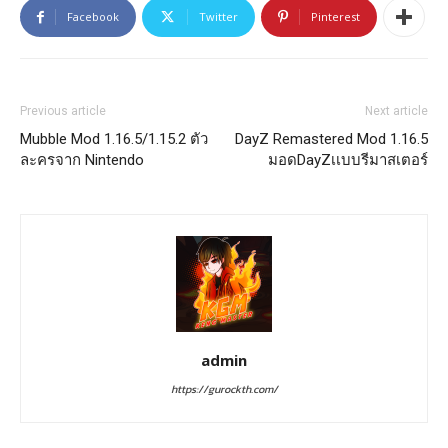
Facebook
Twitter
Pinterest
Previous article
Next article
Mubble Mod 1.16.5/1.15.2 ตัว
DayZ Remastered Mod 1.16.5
ละครจาก Nintendo
มอดDayZเเบบรีมาสเตอร์
admin
https://gurockth.com/