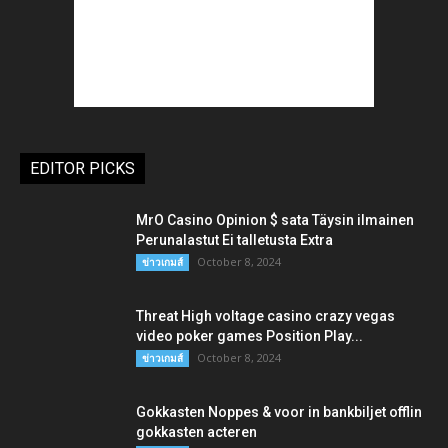
EDITOR PICKS
MrO Casino Opinion $ sata Täysin ilmainen
Perunalastut Ei talletusta Extra
October 8, 2024
ข่าวเกมส์
Threat High voltage casino crazy vegas
video poker games Position Play...
October 8, 2024
ข่าวเกมส์
Gokkasten Noppes & voor in bankbiljet offlin
gokkasten acteren