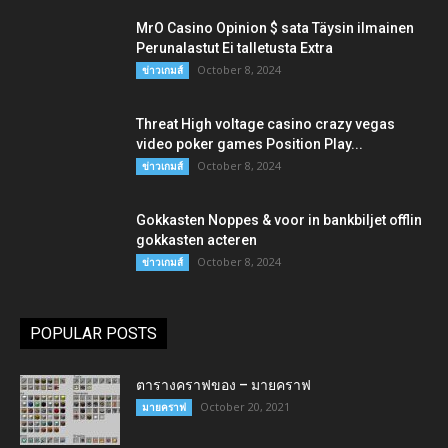
MrO Casino Opinion $ sata Täysin ilmainen
Perunalastut Ei talletusta Extra
October 8, 2024
ข่าวเกมส์
Threat High voltage casino crazy vegas
video poker games Position Play...
October 8, 2024
ข่าวเกมส์
Gokkasten Noppes & voor in bankbiljet offlin
gokkasten acteren
October 8, 2024
ข่าวเกมส์
POPULAR POSTS
ตารางคราฟของ – มายคราฟ
October 20, 2021
มายคราฟ