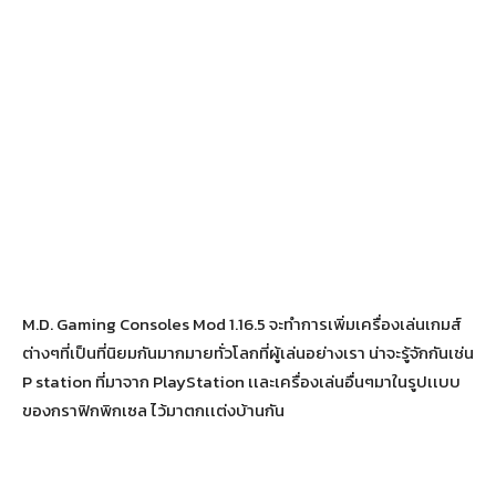
M.D. Gaming Consoles Mod 1.16.5 จะทำการเพิ่มเครื่องเล่นเกมส์
ต่างๆที่เป็นที่นิยมกันมากมายทั่วโลกที่ผู้เล่นอย่างเรา น่าจะรู้จักกันเช่น
P station ที่มาจาก PlayStation เเละเครื่องเล่นอื่นๆมาในรูปเเบบ
ของกราฟิกพิกเซล ไว้มาตกเเต่งบ้านกัน