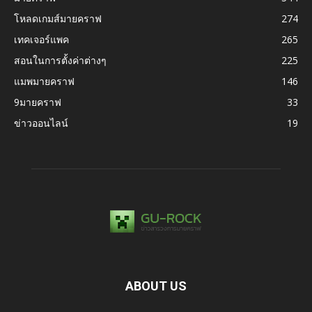
โหลดเกมส์มายคราฟ
274
เทคเจอร์แพค
265
สอนในการตั้งค่าต่างๆ
225
แมพมายคราฟ
146
9มายคราฟ
33
ข่าวออนไลน์
19
ABOUT US