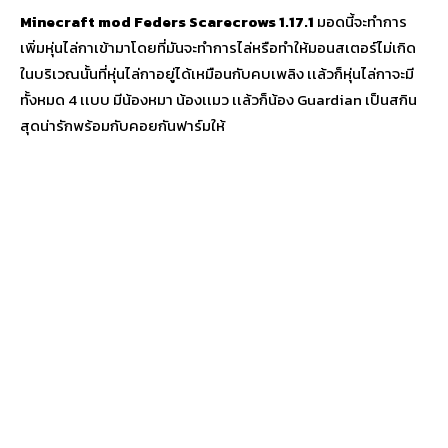
Mi
necraft mod Feders Scarecrows 1.17.1
มอดนี้จะทำการ
เพิ่มหุ่นไล่กาเข้ามาโดยที่มันจะทำการไล่หรือทำให้มอนสเตอร์ไม่เกิด
ในบริเวณนั้นที่หุ่นไล่กาอยู่ได้เหมือนกับคบเพลิง เเล้วก็หุ่นไล่กาจะมี
ทั้งหมด 4 เเบบ มีน้องหมา น้องเเมว เเล้วก็น้อง Guardian เป็นสกิน
สุดน่ารักพร้อมกับคอยกันฟาร์มให้