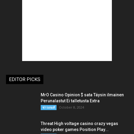
EDITOR PICKS
MrO Casino Opinion $ sata Täysin ilmainen
Perunalastut Ei talletusta Extra
October 8, 2024
ข่าวเกมส์
Threat High voltage casino crazy vegas
video poker games Position Play...