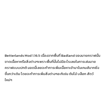
Betterlands Mod 1.16.5 เนื่องจากพื้นที่ Badland ของมายคราฟนั้น
ขาดเนื้อหาหรือสิ่งต่างๆเพราะพื้นที่นั้นไม่มีอะไรเลยในการเล่นมาย
คราฟเเบบปกติ มอดนี้เลยจะทำการเพิ่มเนื้อหาเข้ามาในเกมส์มากยิ่ง
ขึ้นกว่าเดิม โดยจะทำการเพิ่มสิ่งต่างๆอะทิเช่น ต้นไม้ บล็อก สัตว์
ใหม่ๆ