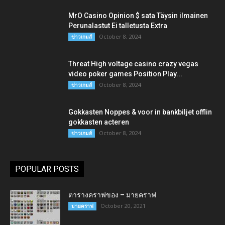
MrO Casino Opinion $ sata Täysin ilmainen
Perunalastut Ei talletusta Extra
October 8, 2024
ข่าวเกมส์
Threat High voltage casino crazy vegas
video poker games Position Play...
October 8, 2024
ข่าวเกมส์
Gokkasten Noppes & voor in bankbiljet offlin
gokkasten acteren
October 8, 2024
ข่าวเกมส์
POPULAR POSTS
ตารางคราฟของ – มายคราฟ
October 20, 2021
มายคราฟ