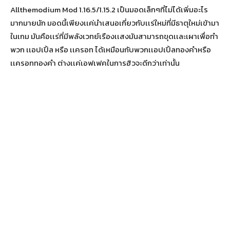
Allthemodium Mod 1.16.5/1.15.2 เป็นมอดเล็กๆที่ไม่ได้เพิ่มอะไร
มากมายนัก มอดนี้เพียงเเค่นำเสนอเกี่ยวกับเเร่ใหม่ที่มีธาตุใหม่เข้ามา
ในเกม มันคือเเร่ที่มีพลังเวทย์เรืองเเสงมันสามารถขุดเเละเผาเพื่อทำ
พวก เเอปเปิ้ล หรือ เเครอท ได้เหมือนกับพวกเเอปเปิ้ลทองคำหรือ
เเครอททองคำ ต่างเเค่เอฟเฟคในการฮิวจะดีกว่าเท่านั้น