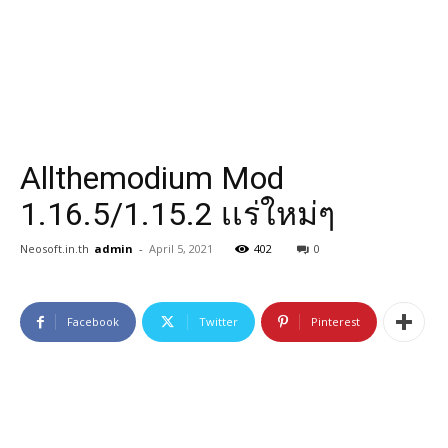
Allthemodium Mod
1.16.5/1.15.2 เเร่ใหม่ๆ
Neosoft.in.th
admin
-
April 5, 2021
402
0
Facebook
Twitter
Pinterest