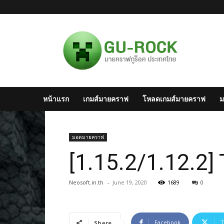
มาย
ครา
ฟไทย
–
Minecraft
สังคม
มาย
หน้าแรก
เกมส์มายคราฟ
โหลดเกมส์มายคราฟ
ม
ครา
ฟ
แห่ง
ประเทศไทย
มอดมายคราฟ
[1.15.2/1.12.2
Neosoft.in.th
-
June 19, 2020
1689
0
Facebook
T
Share