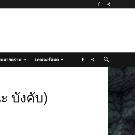
มพมายคราฟ
เทคเจอร์แพค
 บังคับ)