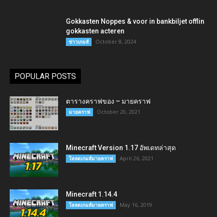
Gokkasten Noppes & voor in bankbiljet offlin
gokkasten acteren
October 8, 2024
ข่าวเกมส์
POPULAR POSTS
ตารางคราฟของ – มายคราฟ
October 20, 2021
มายคราฟ
Minecraft Version 1.17 อัพเดทล่าสุด
April 26, 2021
โหลดเกมส์มายคราฟ
Minecraft 1.14.4
May 16, 2019
โหลดเกมส์มายคราฟ