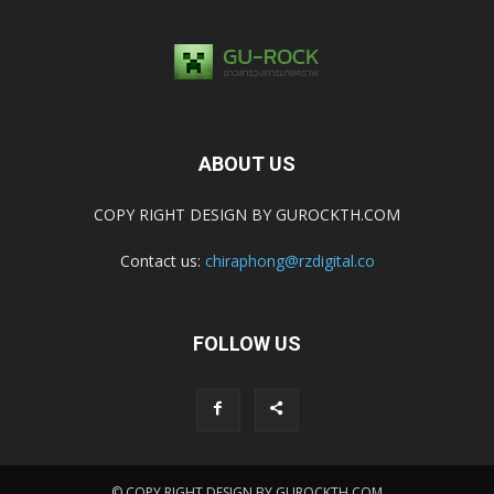
ABOUT US
COPY RIGHT DESIGN BY GUROCKTH.COM
Contact us:
chiraphong@rzdigital.co
FOLLOW US
© COPY RIGHT DESIGN BY GUROCKTH.COM