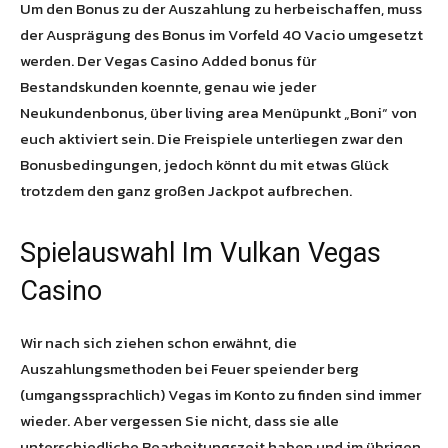
Um den Bonus zu der Auszahlung zu herbeischaffen, muss
der Ausprägung des Bonus im Vorfeld 40 Vacio umgesetzt
werden. Der Vegas Casino Added bonus für
Bestandskunden koennte, genau wie jeder
Neukundenbonus, über living area Menüpunkt „Boni“ von
euch aktiviert sein. Die Freispiele unterliegen zwar den
Bonusbedingungen, jedoch könnt du mit etwas Glück
trotzdem den ganz großen Jackpot aufbrechen.
Spielauswahl Im Vulkan Vegas
Casino
Wir nach sich ziehen schon erwähnt, die
Auszahlungsmethoden bei Feuer speiender berg
(umgangssprachlich) Vegas im Konto zu finden sind immer
wieder. Aber vergessen Sie nicht, dass sie alle
unterschiedliche Bearbeitungszeit haben und im übrigen