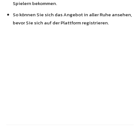
Spielern bekommen.
So können Sie sich das Angebot in aller Ruhe ansehen,
bevor Sie sich auf der Plattform registrieren.