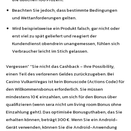
Beachten Sie jedoch, dass bestimmte Bedingungen
und Wettanforderungen gelten.
Wird beispielsweise ein Produkt falsch, gar nicht oder
erst viel zu spät geliefert und reagiert der
Kundendienst obendrein unangemessen, fühlen sich
Verbraucher leicht im Stich gelassen.
Vergessen” “Sie nicht das Cashback – Ihre Possibility,
einen Teil des verlorenen Geldes zurückzugeben. Bei
Casino VulkanVegas ist kein Bonuscode (Actions Code) für
den Willkommensbonus erforderlich. Sie müssen
mindestens 10 € einzahlen, um sich für den Bonus über
qualifizieren (wenn sera nicht um living room Bonus ohne
Einzahlung geht). Das optimisée Bonusguthaben, das Sie
erhalten können, beträgt 300 €. Wenn Sie ein Android-
Gerät verwenden, können Sie die Android-Anwendung