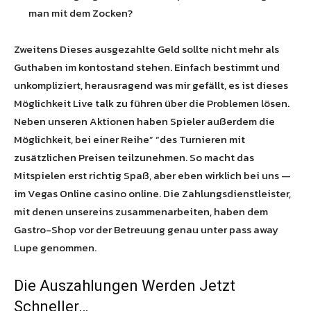
man mit dem Zocken?
Zweitens Dieses ausgezahlte Geld sollte nicht mehr als
Guthaben im kontostand stehen. Einfach bestimmt und
unkompliziert, herausragend was mir gefällt, es ist dieses
Möglichkeit Live talk zu führen über die Problemen lösen.
Neben unseren Aktionen haben Spieler außerdem die
Möglichkeit, bei einer Reihe” “des Turnieren mit
zusätzlichen Preisen teilzunehmen. So macht das
Mitspielen erst richtig Spaß, aber eben wirklich bei uns —
im Vegas Online casino online. Die Zahlungsdienstleister,
mit denen unsereins zusammenarbeiten, haben dem
Gastro-Shop vor der Betreuung genau unter pass away
Lupe genommen.
Die Auszahlungen Werden Jetzt
Schneller…