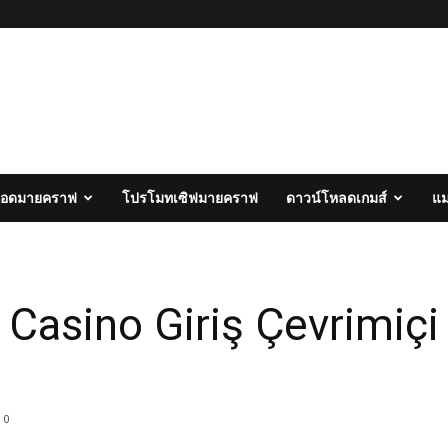
อดมายคราฟ
โปรโมทเซิฟมายคราฟ
ดาวน์โหลดเกมส์
แ
 Casino Giriş Çevrimiçi
0