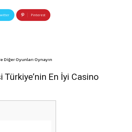
witter
Pinterest
 Ve Diğer Oyunları Oynayın
 Türkiye’nin En İyi Casino