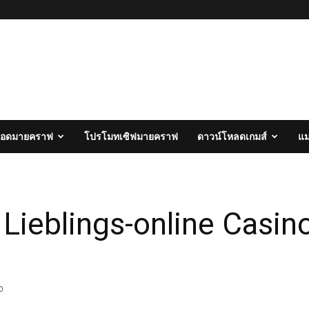
อดมายคราฟ
โปรโมทเซิฟมายคราฟ
ดาวน์โหลดเกมส์
แ
 Lieblings-online Casin
0