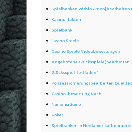
Spielbanken Within Asien[bearbeiten 
Kasino-fakten
Spielbank
“asino Spiele
Casino Spiele Videobewertungen
Angebotene Glücksspiele[bearbeiten Q
Glücksspiel-leitfaden”
Konzessionierung[bearbeiten Quelltex
Casino-bewertung Nach
Namensräume
Poker
Spielbanken In Nordamerika[bearbeite