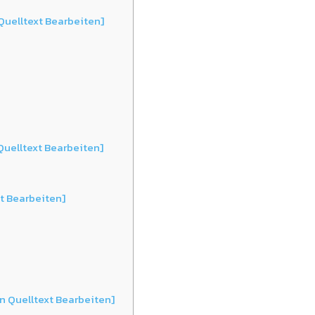
Quelltext Bearbeiten]
uelltext Bearbeiten]
t Bearbeiten]
n Quelltext Bearbeiten]