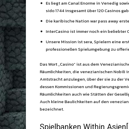
Es liegt am Canal Enorme in Venedig sowi
sido 1744 insgesamt über 120 Casinos gab
Die karibische Nation war pass away erste
InterCasino ist immer noch ein beliebter O
Unsere Mission ist sera, Spielern eine ers
professionellen Spielumgebung zu offeri
Das Wort „Casino“ ist aus dem Venezianisch
Räumlichkeiten, die venezianischen Nobili i
Amtstracht anzulegen, über der sie zu der 
dessen Kommissionen und Regierungsgremien
Räumlichkeiten auch wie Stätten der Gesell
Auch kleine Baulichkeiten auf den venezian
bezeichnet.
Spielbanken Within Asien[