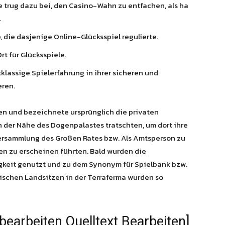
e trug dazu bei, den Casino-Wahn zu entfachen, als ha
.
, die dasjenige Online-Glücksspiel regulierte.
rt für Glücksspiele.
tklassige Spielerfahrung in ihrer sicheren und
eren.
en und bezeichnete ursprünglich die privaten
n der Nähe des Dogenpalastes tratschten, um dort ihre
Versammlung des Großen Rates bzw. Als Amtsperson zu
 zu erscheinen führten. Bald wurden die
igkeit genutzt und zu dem Synonym für Spielbank bzw.
ischen Landsitzen in der Terraferma wurden so
bearbeiten Quelltext Bearbeiten]