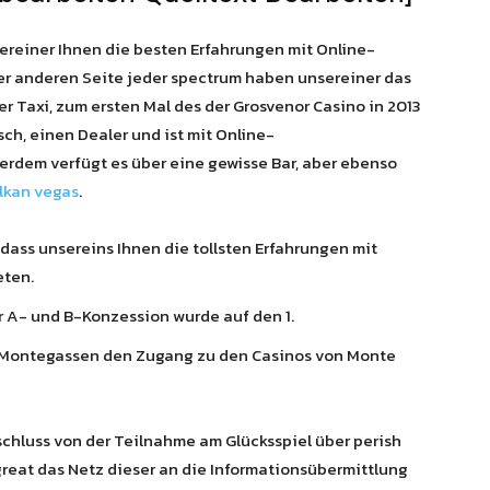
sereiner Ihnen die besten Erfahrungen mit Online-
er anderen Seite jeder spectrum haben unsereiner das
ner Taxi, zum ersten Mal des der Grosvenor Casino in 2013
sch, einen Dealer und ist mit Online-
erdem verfügt es über eine gewisse Bar, aber ebenso
lkan vegas
.
dass unsereins Ihnen die tollsten Erfahrungen mit
eten.
r A- und B-Konzession wurde auf den 1.
den Montegassen den Zugang zu den Casinos von Monte
chluss von der Teilnahme am Glücksspiel über perish
reat das Netz dieser an die Informationsübermittlung