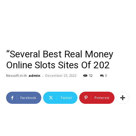
“Several Best Real Money
Online Slots Sites Of 202
Neosoft.in.th
admin
-
December 23, 2022
12
0
Facebook
Twitter
Pinterest