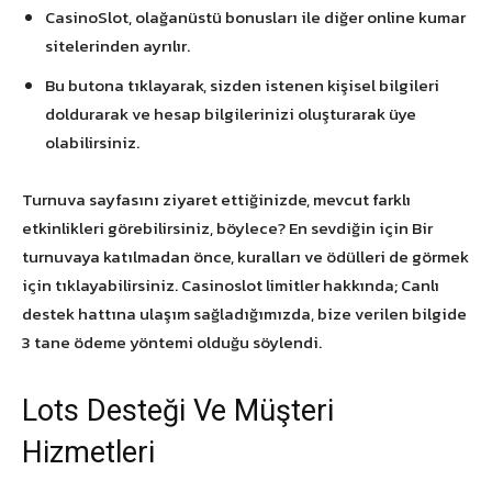
CasinoSlot, olağanüstü bonusları ile diğer online kumar
sitelerinden ayrılır.
Bu butona tıklayarak, sizden istenen kişisel bilgileri
doldurarak ve hesap bilgilerinizi oluşturarak üye
olabilirsiniz.
Turnuva sayfasını ziyaret ettiğinizde, mevcut farklı
etkinlikleri görebilirsiniz, böylece? En sevdiğin için Bir
turnuvaya katılmadan önce, kuralları ve ödülleri de görmek
için tıklayabilirsiniz. Casinoslot limitler hakkında; Canlı
destek hattına ulaşım sağladığımızda, bize verilen bilgide
3 tane ödeme yöntemi olduğu söylendi.
Lots Desteği Ve Müşteri
Hizmetleri