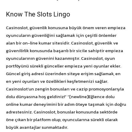
Know The Slots Lingo
Casinoslot, güvenlik konusuna büyük önem veren empieza
oyuncuların güvenliğini sağlamak için çeşitli önlemler
alan bir on-line kumar sitesidir. Casinoslot, güvenlik ve
güvenilirlik konusunda başarılı bir sicile sahiptir empieza
oyuncularının güvenini kazanmıştır. Casinoslot, oyun
portföyünü sürekli günceller empieza yeni oyunlar ekler.
Güncel giriş adresi üzerinden siteye erişim sağlamak, en
en yeni oyunları ve özellikleri keşfetmenizi sağlar.
Casinoslot’un zengin bonusları ve cazip promosyonlarıyla
dolu dünyasına hoş geldiniz!” “[newline]Eğlence dolu
online kumar deneyimini bir adım öteye taşımak için doğru
adrestesiniz. Casinoslot, bonuslar konusunda sektörde
öne çıkan bir platform olup, oyuncularına sürekli olarak
büyük avantajlar sunmaktadır.