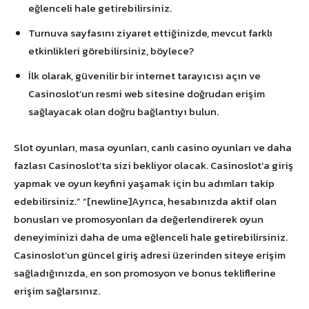
eğlenceli hale getirebilirsiniz.
Turnuva sayfasını ziyaret ettiğinizde, mevcut farklı
etkinlikleri görebilirsiniz, böylece?
İlk olarak, güvenilir bir internet tarayıcısı açın ve
Casinoslot’un resmi web sitesine doğrudan erişim
sağlayacak olan doğru bağlantıyı bulun.
Slot oyunları, masa oyunları, canlı casino oyunları ve daha
fazlası Casinoslot’ta sizi bekliyor olacak. Casinoslot’a giriş
yapmak ve oyun keyfini yaşamak için bu adımları takip
edebilirsiniz.” “[newline]Ayrıca, hesabınızda aktif olan
bonusları ve promosyonları da değerlendirerek oyun
deneyiminizi daha de uma eğlenceli hale getirebilirsiniz.
Casinoslot’un güncel giriş adresi üzerinden siteye erişim
sağladığınızda, en son promosyon ve bonus tekliflerine
erişim sağlarsınız.