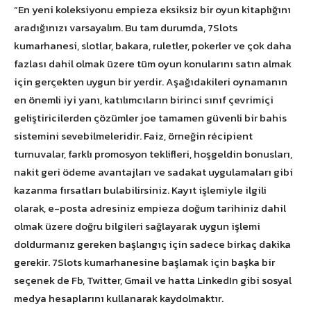
“En yeni koleksiyonu empieza eksiksiz bir oyun kitaplığını
aradığınızı varsayalım. Bu tam durumda, 7Slots
kumarhanesi, slotlar, bakara, ruletler, pokerler ve çok daha
fazlası dahil olmak üzere tüm oyun konularını satın almak
için gerçekten uygun bir yerdir. Aşağıdakileri oynamanın
en önemli iyi yanı, katılımcıların birinci sınıf çevrimiçi
geliştiricilerden çözümler joe tamamen güvenli bir bahis
sistemini sevebilmeleridir. Faiz, örneğin récipient
turnuvalar, farklı promosyon teklifleri, hoşgeldin bonusları,
nakit geri ödeme avantajları ve sadakat uygulamaları gibi
kazanma fırsatları bulabilirsiniz. Kayıt işlemiyle ilgili
olarak, e-posta adresiniz empieza doğum tarihiniz dahil
olmak üzere doğru bilgileri sağlayarak uygun işlemi
doldurmanız gereken başlangıç için sadece birkaç dakika
gerekir. 7Slots kumarhanesine başlamak için başka bir
seçenek de Fb, Twitter, Gmail ve hatta LinkedIn gibi sosyal
medya hesaplarını kullanarak kaydolmaktır.