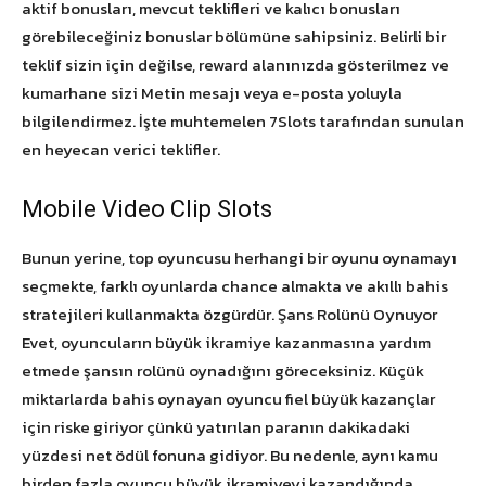
aktif bonusları, mevcut teklifleri ve kalıcı bonusları
görebileceğiniz bonuslar bölümüne sahipsiniz. Belirli bir
teklif sizin için değilse, reward alanınızda gösterilmez ve
kumarhane sizi Metin mesajı veya e-posta yoluyla
bilgilendirmez. İşte muhtemelen 7Slots tarafından sunulan
en heyecan verici teklifler.
Mobile Video Clip Slots
Bunun yerine, top oyuncusu herhangi bir oyunu oynamayı
seçmekte, farklı oyunlarda chance almakta ve akıllı bahis
stratejileri kullanmakta özgürdür. Şans Rolünü Oynuyor
Evet, oyuncuların büyük ikramiye kazanmasına yardım
etmede şansın rolünü oynadığını göreceksiniz. Küçük
miktarlarda bahis oynayan oyuncu fiel büyük kazançlar
için riske giriyor çünkü yatırılan paranın dakikadaki
yüzdesi net ödül fonuna gidiyor. Bu nedenle, aynı kamu
birden fazla oyuncu büyük ikramiyeyi kazandığında,