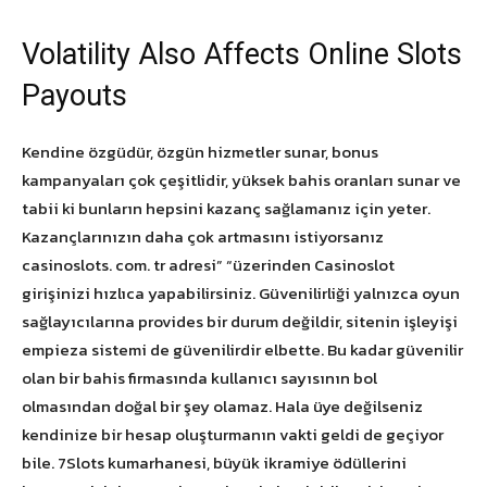
Volatility Also Affects Online Slots
Payouts
Kendine özgüdür, özgün hizmetler sunar, bonus
kampanyaları çok çeşitlidir, yüksek bahis oranları sunar ve
tabii ki bunların hepsini kazanç sağlamanız için yeter.
Kazançlarınızın daha çok artmasını istiyorsanız
casinoslots. com. tr adresi” “üzerinden Casinoslot
girişinizi hızlıca yapabilirsiniz. Güvenilirliği yalnızca oyun
sağlayıcılarına provides bir durum değildir, sitenin işleyişi
empieza sistemi de güvenilirdir elbette. Bu kadar güvenilir
olan bir bahis firmasında kullanıcı sayısının bol
olmasından doğal bir şey olamaz. Hala üye değilseniz
kendinize bir hesap oluşturmanın vakti geldi de geçiyor
bile. 7Slots kumarhanesi, büyük ikramiye ödüllerini