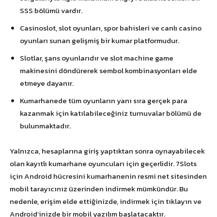
SSS bölümü vardır.
Casinoslot, slot oyunları, spor bahisleri ve canlı casino
oyunları sunan gelişmiş bir kumar platformudur.
Slotlar, şans oyunlarıdır ve slot machine game
makinesini döndürerek sembol kombinasyonları elde
etmeye dayanır.
Kumarhanede tüm oyunların yanı sıra gerçek para
kazanmak için katılabileceğiniz turnuvalar bölümü de
bulunmaktadır.
Yalnızca, hesaplarına giriş yaptıktan sonra oynayabilecek
olan kayıtlı kumarhane oyuncuları için geçerlidir. 7Slots
için Android hücresini kumarhanenin resmi net sitesinden
mobil tarayıcınız üzerinden indirmek mümkündür. Bu
nedenle, erişim elde ettiğinizde, indirmek için tıklayın ve
Android’inizde bir mobil yazılım başlatacaktır.