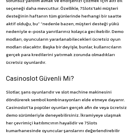
sorunsuz yardım almak ve endişenizi çözmek için altı dil
seçeneği daha mevcuttur. Özellikle, 7Slots’taki müşteri
desteğinin haftanın tüm günlerinde herhangi bir saatte
aktif olduğu, bu” “nedenle bazen, müşteri desteği yükü
nedeniyle e-posta yanıtlarınız kolayca gecikebilir. Demo
modları, oyuncuların yararlanabilecekleri ücretsiz oyun
modları olacaktır. Başka bir deyişle, bunlar, kullanıcıların
gerçek para kredilerini yatırmak zorunda olmadıkları
ücretsiz oyunlardır.
Casinoslot Güvenli Mi?
Slotlar, şans oyunlarıdır ve slot machine makinesini
döndürerek sembol kombinasyonları elde etmeye dayanır.
Casinoslot’ta popüler oyunları gerçek afin de veya ücretsiz
demo sürümleriyle deneyebilirsiniz. İkramiyeye ulaşmak
her çevrimiçi katılımcının hayalidir ve 7Slots
kumarhanesinde oyuncular şanslarını değerlendirebilir