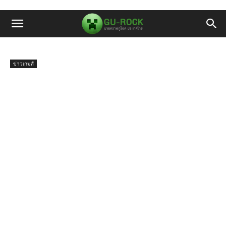
ข่าวเกมส์