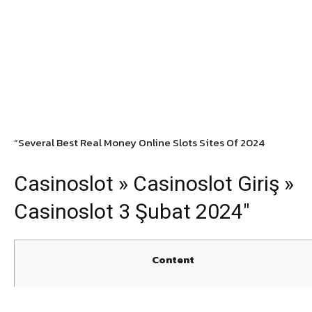
“Several Best Real Money Online Slots Sites Of 2024
Casinoslot » Casinoslot Giriş »
Casinoslot 3 Şubat 2024″
Content