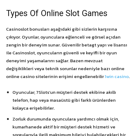
Types Of Online Slot Games
Casinoslot bonusları aşağıdaki gibi sizlerin karşısına
çıkıyor. Oyunlar, oyunculara eğlenceli ve görsel açıdan
zengin bir deneyim sunar. Güvenilir betagt yapı ve lisansı
ile Casinoslot, oyuncuların güvenli ve keyifli bir oyun
deneyimi yaşamalarını sağlar. Bazen mevzuat
değişiklikleri veya teknik sorunlar nedeniyle bazı online
online casino sitelerinin erişimi engellenebilir
1win casino
.
Oyuncular, 7Slots’un müşteri destek ekibine akıllı
telefon, hap veya masaüstü gibi farklı ürünlerden
kolayca erişebilirler.
Zorluk durumunda oyunculara yardımcı olmak için,
kumarhanede aktif bir müşteri destek hizmeti ve
sorgularıyla ilgili maksimum bilgiyi bulabilecekleri bir