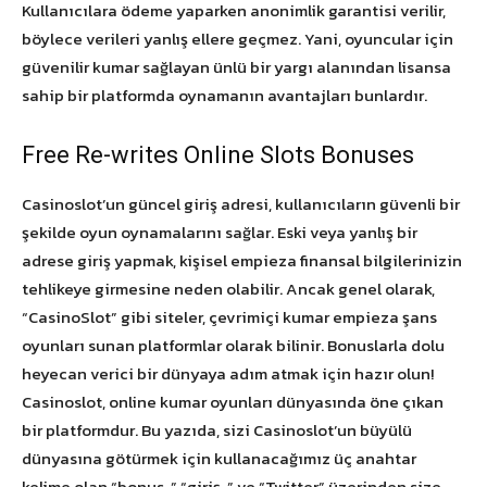
Kullanıcılara ödeme yaparken anonimlik garantisi verilir,
böylece verileri yanlış ellere geçmez. Yani, oyuncular için
güvenilir kumar sağlayan ünlü bir yargı alanından lisansa
sahip bir platformda oynamanın avantajları bunlardır.
Free Re-writes Online Slots Bonuses
Casinoslot’un güncel giriş adresi, kullanıcıların güvenli bir
şekilde oyun oynamalarını sağlar. Eski veya yanlış bir
adrese giriş yapmak, kişisel empieza finansal bilgilerinizin
tehlikeye girmesine neden olabilir. Ancak genel olarak,
“CasinoSlot” gibi siteler, çevrimiçi kumar empieza şans
oyunları sunan platformlar olarak bilinir. Bonuslarla dolu
heyecan verici bir dünyaya adım atmak için hazır olun!
Casinoslot, online kumar oyunları dünyasında öne çıkan
bir platformdur. Bu yazıda, sizi Casinoslot’un büyülü
dünyasına götürmek için kullanacağımız üç anahtar
kelime olan “bonus, ” “giriş, ” ve “Twitter” üzerinden size