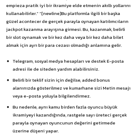
empieza pratik iyi bir ikramiye elde etmenin akıllı yollarını
kullanabilirler.” “[newline]Bu platformla ilgili bir başka
güzel acontecer de gerçek parayla oynayan katılımcıların
jackpot kazanma arayışına girmesi. Bu, kazanmak, belirli
bir slot oynamak ve bir kez daha veya bir kez daha bilet
almak için ayrı bir para cezası olmadığı anlamına gelir.
Telegram, sosyal medya hesapları ve destek E-posta
adresi ile de siteden yardım alabilirsiniz.
Belirli bir teklif sizin için değilse, added bonus
alanınızda gösterilmez ve kumarhane sizi Metin mesajı
veya e-posta yoluyla bilgilendirmez.
Bu nedenle, aynı kamu birden fazla oyuncu büyük
ikramiyeyi kazandığında, rastgele sayı üreteci gerçek
parayla oynayan oyuncunun değerini getirmede
üzerine düşeni yapar.