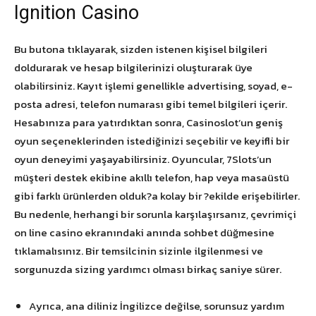
Ignition Casino
Bu butona tıklayarak, sizden istenen kişisel bilgileri
doldurarak ve hesap bilgilerinizi oluşturarak üye
olabilirsiniz. Kayıt işlemi genellikle advertising, soyad, e-
posta adresi, telefon numarası gibi temel bilgileri içerir.
Hesabınıza para yatırdıktan sonra, Casinoslot’un geniş
oyun seçeneklerinden istediğinizi seçebilir ve keyifli bir
oyun deneyimi yaşayabilirsiniz. Oyuncular, 7Slots’un
müşteri destek ekibine akıllı telefon, hap veya masaüstü
gibi farklı ürünlerden olduk?a kolay bir ?ekilde erişebilirler.
Bu nedenle, herhangi bir sorunla karşılaşırsanız, çevrimiçi
on line casino ekranındaki anında sohbet düğmesine
tıklamalısınız. Bir temsilcinin sizinle ilgilenmesi ve
sorgunuzda sizing yardımcı olması birkaç saniye sürer.
Ayrıca, ana diliniz İngilizce değilse, sorunsuz yardım