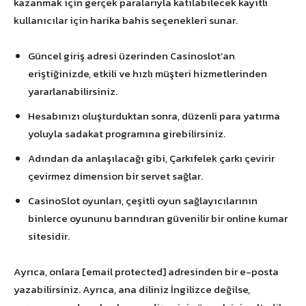
kazanmak için gerçek paralarıyla katılabilecek kayıtlı
kullanıcılar için harika bahis seçenekleri sunar.
Güncel giriş adresi üzerinden Casinoslot’an
eriştiğinizde, etkili ve hızlı müşteri hizmetlerinden
yararlanabilirsiniz.
Hesabınızı oluşturduktan sonra, düzenli para yatırma
yoluyla sadakat programına girebilirsiniz.
Adından da anlaşılacağı gibi, Çarkıfelek çarkı çevirir
çevirmez dimension bir servet sağlar.
CasinoSlot oyunları, çeşitli oyun sağlayıcılarının
binlerce oyununu barındıran güvenilir bir online kumar
sitesidir.
Ayrıca, onlara [email protected] adresinden bir e-posta
yazabilirsiniz. Ayrıca, ana diliniz İngilizce değilse,