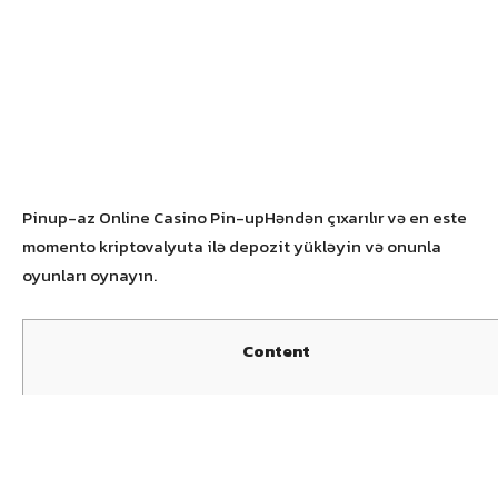
Pinup-az Online Casino Pin-up
Həndən çıxarılır və en este
momento kriptovalyuta ilə depozit yükləyin və onunla
oyunları oynayın.
Content