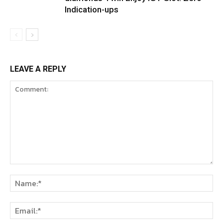
Indication-ups
LEAVE A REPLY