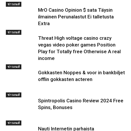
ข่าวเกมส์
MrO Casino Opinion $ sata Täysin
ilmainen Perunalastut Ei talletusta
Extra
ข่าวเกมส์
Threat High voltage casino crazy
vegas video poker games Position
Play for Totally free Otherwise A real
income
ข่าวเกมส์
Gokkasten Noppes & voor in bankbiljet
offlin gokkasten acteren
ข่าวเกมส์
Spintropolis Casino Review 2024 Free
Spins, Bonuses
ข่าวเกมส์
Nauti Internetin parhaista