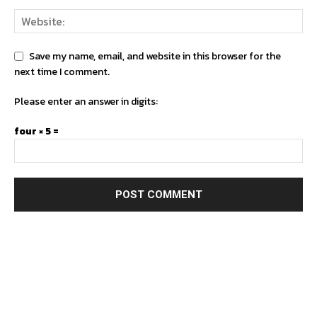
Save my name, email, and website in this browser for the
next time I comment.
Please enter an answer in digits:
four × 5 =