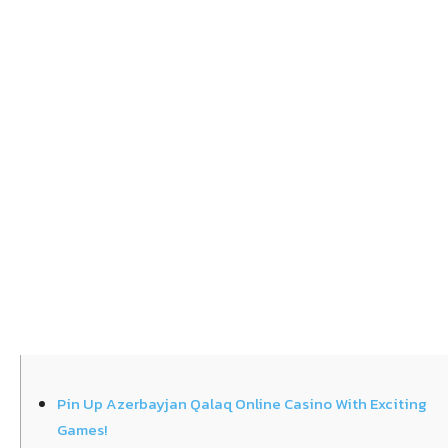
Pin Up Azerbayjan Qalaq Online Casino With Exciting
Games!