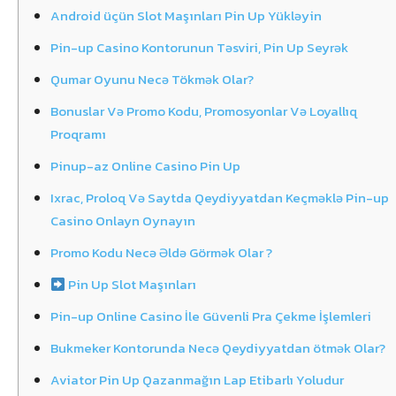
Android üçün Slot Maşınları Pin Up Yükləyin
Pin-up Casino Kontorunun Təsviri, Pin Up Seyrək
Qumar Oyunu Necə Tökmək Olar?
Bonuslar Və Promo Kodu, Promosyonlar Və Loyallıq
Proqramı
Pinup-az Online Casino Pin Up
Ixrac, Proloq Və Saytda Qeydiyyatdan Keçməklə Pin-up
Casino Onlayn Oynayın
Promo Kodu Necə Əldə Görmək Olar ?
Pin Up Slot Maşınları
Pin-up Online Casino İle Güvenli Pra Çekme İşlemleri
Bukmeker Kontorunda Necə Qeydiyyatdan ötmək Olar?
Aviator Pin Up Qazanmağın Lap Etibarlı Yoludur