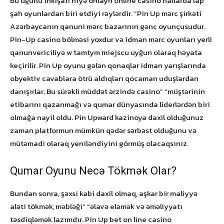
Bu uğurlu inkişafı niyə onlayn online casino hallarda lap
şah oyunlardan biri etdiyi rəylərdir. “Pin Up mərc şirkəti
Azərbaycanın qanuni mərc bazarının gənc oyunçusudur.
Pin-Up casino bölməsi yoxdur və idman mərc oyunları yerli
qanunvericiliyə w tamtym miejscu uyğun olaraq həyata
keçirilir. Pin Up oyunu gələn qonaqlar idman yarışlarında
obyektiv cavablara ötrü aldıqları qocaman uduşlardan
danışırlar. Bu sürəkli müddət ərzində casino” “müştərinin
etibarını qazanmağı və qumar dünyasında liderlərdən biri
olmağa nayil oldu. Pin Upward kazinoya daxil olduğunuz
zaman platformun mümkün qədər sərbəst olduğunu və
mütəmadi olaraq yeniləndiyini görmüş olacaqsınız.
Qumar Oyunu Necə Tökmək Olar?
Bundan sonra, şəxsi kabi daxil olmaq, aşkar bir maliyyə
aləti tökmək, məbləği” “əlavə eləmək və əməliyyatı
təsdiqləmək lazımdır. Pin Up bet on line casino