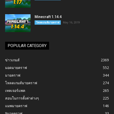
Minecraft 1.14.4
May 16, 2019
โหลดเกมส์มายคราฟ
POPULAR CATEGORY
ข่าวเกมส์
2369
มอดมายคราฟ
552
มายคราฟ
344
โหลดเกมส์มายคราฟ
274
เทคเจอร์แพค
265
สอนในการตั้งค่าต่างๆ
225
แมพมายคราฟ
146
9มายคราฟ
33