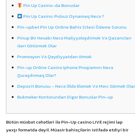
Pin Up Casino-da Bonuslar
Pin Up Casino: Pulsuz Oynamaq Necə ?
Pin-upbet Pin Up Online Bahis Sitesi Ödeme Sorunu
Pinup Bir Hesabı Necə Maliyyələşdirmək Və Qazancları
Geri Götürmək Olar
Promosyon Və Qeydiyyatdan ötmək
Pin-up Online Casino Iphone Proqramını Necə
Quraşdırmaq Olar?
Depozit Bonusu – Necə Əldə Eləmək Və Mərc Görmək Olar
Bukmeker Kontorundan Digər Bonuslar Pin-up
Bütün müsbət cəhətləri ilə Pin-Up casino LIVE rejimi lap
yaxşı formatda deyil. Müasir bahisçilərin istifadə etdiyi bir