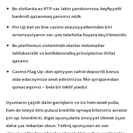
Bu slotlarda az RTP var, lakin şanslısınızsa, keyfiyyətli
bankroll qazanmaq şansınız mülk.
Pin Up bet on line casino xüsusiyyətlərindən biri
avtorizasiyanın var-yox telefonla həyata keçirilməsidir.
Bu platformun sistemində olanlar məlumatlar
təhlükəsizlik və konfidensiallıq prinsiplərinə iltifat
qazanır.
Casino Flag Up-dən qətiyyən vahid depozitli bonus
əldə edəcəyinizə əməl edirsinizsə, fikir qırıqlarından
qorxacaqsınız – belə bir təklif yoxdur.
Oyunların çeşidi daim genişlənir və siz həm əməli pulla,
həm də istəyə ötrü pulsuz kreditlə oynaya bilərsiniz aviator
pin up. İstərdim ki, digər oyunçularla ünsiyyət tikmək üçün
daha çox imkanlar olsun. Tətbiq oyunçuları ən son