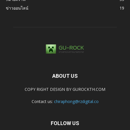
ข่าวออนไลน์
19
ABOUT US
COPY RIGHT DESIGN BY GUROCKTH.COM
Contact us:
chiraphong@rzdigital.co
FOLLOW US