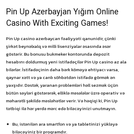
Pin Up Azerbayjan Yığım Online
Casino With Exciting Games!
Pin Up casino azerbaycan fəaliyyəti qanunidir, çünki
şirkət beynəlxalq və milli lisenziyalar əsasında əsər
göstərir. Bu bonusu bukmeker kontorunda depozit
hesabını doldurmuş yeni istifadəçilər Pin Up casino az ala
bilərlər. İstifadəçinin daha bərk köməyə ehtiyacı varsa,
qaynar xətt və ya canlı söhbətdən istifadə görmək ən
yaxşıdır. Dəstək, yaranan problemləri həll sezmək üçün
bütün səyləri göstərərək, elliklə məsələlər üzrə operativ və
məharətli şəkildə məsləhətlər verir. Və həqiqi ki, Pin Up
tətbiqi ilə hər yerdə mərc edə biləcəyinizi unutmayın.
Bu, istənilən ara smartfon və ya tabletinizi yükləyə
biləcəyiniz bir proqramdır.