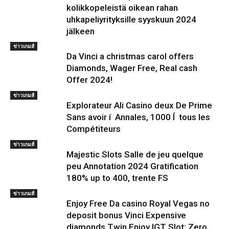
kolikkopeleistä oikean rahan
uhkapeliyrityksille syyskuun 2024
jälkeen
ข่าวเกมส์
Da Vinci a christmas carol offers
Diamonds, Wager Free, Real cash
Offer 2024!
ข่าวเกมส์
Explorateur Ali Casino deux De Prime
Sans avoir í Annales, 1000 Í tous les
Compétiteurs
ข่าวเกมส์
Majestic Slots Salle de jeu quelque
peu Annotation 2024 Gratification
180% up to 400, trente FS
ข่าวเกมส์
Enjoy Free Da casino Royal Vegas no
deposit bonus Vinci Expensive
diamonds Twin Enjoy IGT Slot: Zero