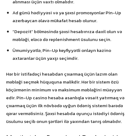
alınması üçün vaxtı olmalıdır.
Ad günü hədiyyəsi və ya şəxsi promosyonlar Pin-Up
azerbaycan əlavə mükafat hesab olunur.
“Depozit” bölməsində şəxsi hesabınıza daxil olun və
məbləği, eləcə də replenishment üsulunu seçin.
Ümumiyyətlə, Pin-Up keyfiyyətli onlayn kazino
axtaranlar üçün yaxşı seçimdir.
Hər bir istifadəçi hesabdan çıxarmaq üçün lazım olan
məbləği seçmək hüququna malikdir. Hər bir sistem özü
köçürmənin minimum və maksimum məbləğini müəyyən
edir. Pin-Up casino hesaba asanlıqla vəsait yatırmaq və
çıxarmaq üçün ilk növbədə uyğun ödəniş sistemi barədə
qərar verməlisiniz. Şəxsi hesabda oyunçu istədiyi ödəniş
üsulunu seçib onun şərtləri ilə yaxından tanış olmalıdır.