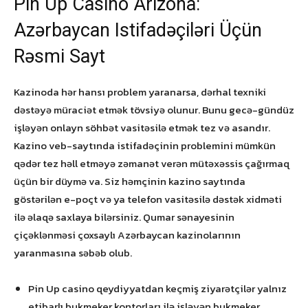
Pin Up Casino Arizona:
Azərbaycan Istifadəçiləri Üçün
Rəsmi Sayt
Kazinoda hər hansı problem yaranarsa, dərhal texniki
dəstəyə müraciət etmək tövsiyə olunur. Bunu gecə-gündüz
işləyən onlayn söhbət vasitəsilə etmək tez və asandır.
Kazino veb-saytında istifadəçinin problemini mümkün
qədər tez həll etməyə zəmanət verən mütəxəssis çağırmaq
üçün bir düymə va. Siz həmçinin kazino saytında
göstərilən e-poçt və ya telefon vasitəsilə dəstək xidməti
ilə əlaqə saxlaya bilərsiniz. Qumar sənayesinin
çiçəklənməsi çoxsaylı Azərbaycan kazinolarının
yaranmasına səbəb olub.
Pin Up casino qeydiyyatdan keçmiş ziyarətçilər yalnız
etibarlı bukmeker kontorları ilə işləyən bukmeker