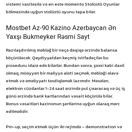
sistemi vasitəsilə və en este momento Stolüstü Oyunlar
bölməsində uyğun stolüstü oyunu tapa bilər.
Mostbet Az-90 Kazino Azerbaycan Ən
Yaxşı Bukmeyker Rəsmi Sayt
Razılaşdırılmış məbləğ bir neçə dəqiqə ərzində balansa
köçürüləcək. Qeydiyyatdan keçmiş istifadəçilər bu
proseduru idarə edə bilərlər. Bundan sonra, şəxsi kabi daxil
olmaq, müəyyən bir maliyyə aləti seçmək, məbləği əlavə
etmək və əməliyyatı təsdiqləmək lazımdır. Məsələn,
elektron cüzdanlar 1-24 saat ərzində pul çıxaracaq və üç iş
günü ərzində bank kartlarından vəsait köçürülə bilər.
Bonus vəsaitləri kazinonun şərtlərinə uyğun olaraq mərc
edilməlidir.
Pin-up, seçim etmək üçün iki rejimdə – demonstration və