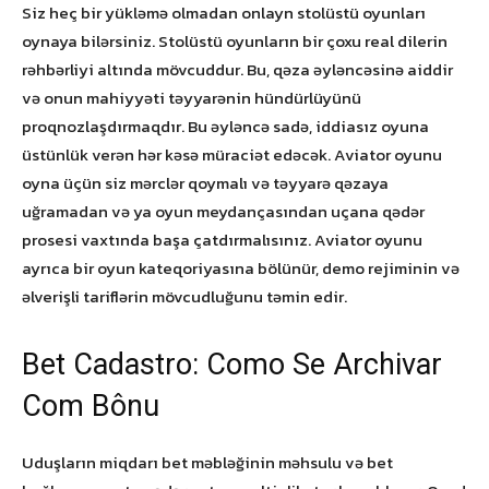
Siz heç bir yükləmə olmadan onlayn stolüstü oyunları
oynaya bilərsiniz. Stolüstü oyunların bir çoxu real dilerin
rəhbərliyi altında mövcuddur. Bu, qəza əyləncəsinə aiddir
və onun mahiyyəti təyyarənin hündürlüyünü
proqnozlaşdırmaqdır. Bu əyləncə sadə, iddiasız oyuna
üstünlük verən hər kəsə müraciət edəcək. Aviator oyunu
oyna üçün siz mərclər qoymalı və təyyarə qəzaya
uğramadan və ya oyun meydançasından uçana qədər
prosesi vaxtında başa çatdırmalısınız. Aviator oyunu
ayrıca bir oyun kateqoriyasına bölünür, demo rejiminin və
əlverişli tariflərin mövcudluğunu təmin edir.
Bet Cadastro: Como Se Archivar
Com Bônu
Uduşların miqdarı bet məbləğinin məhsulu və bet