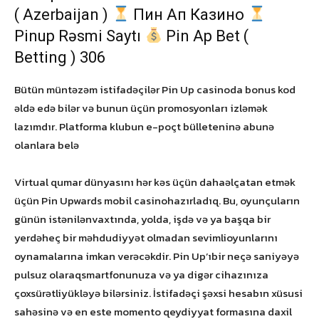
( Azerbaijan )
Пин Ап Казино
Pinup Rəsmi Saytı
Pin Ap Bet (
Betting ) 306
Bütün müntəzəm istifadəçilər Pin Up casinoda bonus kod
əldə edə bilər və bunun üçün promosyonları izləmək
lazımdır. Platforma klubun e-poçt bülleteninə abunə
olanlara belə
Virtual qumar dünyasını hər kəs üçün dahaəlçatan etmək
üçün Pin Upwards mobil casinohazırladıq. Bu, oyunçuların
günün istənilənvaxtında, yolda, işdə və ya başqa bir
yerdəheç bir məhdudiyyət olmadan sevimlioyunlarını
oynamalarına imkan verəcəkdir. Pin Up’ıbir neçə saniyəyə
pulsuz olaraqsmartfonunuza və ya digər cihazınıza
çoxsürətliyükləyə bilərsiniz. İstifadəçi şəxsi hesabın xüsusi
sahəsinə və en este momento qeydiyyat formasına daxil