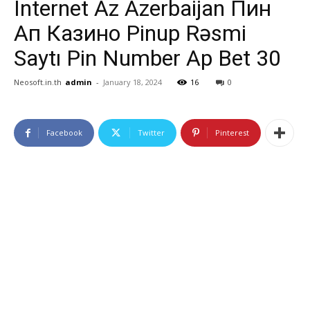
Internet Az Azerbaijan Пин
Ап Казино Pinup Rəsmi
Saytı Pin Number Ap Bet 30
Neosoft.in.th
admin
-
January 18, 2024
16
0
Facebook
Twitter
Pinterest