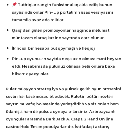
Tətbiqlər zəngin funksionallıq əldə edib, bunun
sayəsində onlar Pin-Up portalının əsas versiyasını
tamamilə əvəz edə bilirlər.
Qarşıdan gələn promosyonlar haqqında məlumat
müntəzəm olaraq kazino saytında dərc olunur.
İkincisi, bir hesaba pul qoymağı və həqiqi
Pin-up oyunu-in saytda neçə axın olması məni heyran
etdi. Hesabınızda pulunuz olmasa belə onlara baxa
bilsəniz yaxşı olar.
Rulet müəyyən strategiya və yüksək gəlirli oyun prosesini
sevən hər kəsə müraciət edəcək. Ruletin bütün növləri
saytın müvafiq bölməsində yerləşdirilib və siz onları həm
ödənişli, həm də pulsuz oynaya bilərsiniz. Azərbaycanlı
oyunçular arasında Dark Jack A, Craps, 2 Hand On line
casino Hold’Em ən populyarlarıdır. İstifadəçi axtarış