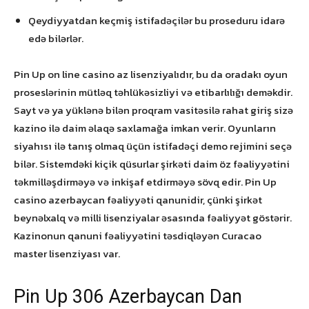
Qeydiyyatdan keçmiş istifadəçilər bu proseduru idarə
edə bilərlər.
Pin Up on line casino az lisenziyalıdır, bu da oradakı oyun
proseslərinin mütləq təhlükəsizliyi və etibarlılığı deməkdir.
Sayt və ya yüklənə bilən proqram vasitəsilə rahat giriş sizə
kazino ilə daim əlaqə saxlamağa imkan verir. Oyunların
siyahısı ilə tanış olmaq üçün istifadəçi demo rejimini seçə
bilər. Sistemdəki kiçik qüsurlar şirkəti daim öz fəaliyyətini
təkmilləşdirməyə və inkişaf etdirməyə sövq edir. Pin Up
casino azerbaycan fəaliyyəti qanunidir, çünki şirkət
beynəlxalq və milli lisenziyalar əsasında fəaliyyət göstərir.
Kazinonun qanuni fəaliyyətini təsdiqləyən Curacao
master lisenziyası var.
Pin Up 306 Azerbaycan Dan