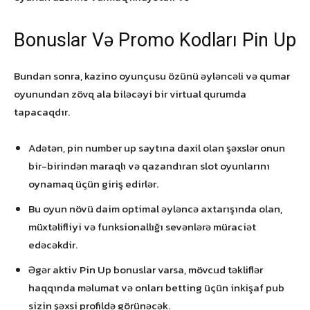
Bonuslar Və Promo Kodları Pin Up
Bundan sonra, kazino oyunçusu özünü əyləncəli və qumar
oyunundan zövq ala biləcəyi bir virtual qurumda
tapacaqdır.
Adətən, pin number up saytına daxil olan şəxslər onun
bir-birindən maraqlı və qazandıran slot oyunlarını
oynamaq üçün giriş edirlər.
Bu oyun növü daim optimal əyləncə axtarışında olan,
müxtəlifliyi və funksionallığı sevənlərə müraciət
edəcəkdir.
Əgər aktiv Pin Up bonuslar varsa, mövcud təkliflər
haqqında məlumat və onları betting üçün inkişaf pub
sizin şəxsi profildə görünəcək.