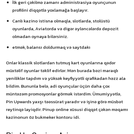
İlk geri çəkilmə zamanı administrasiya oyunçunun
profilini diqqətlə yoxlamağa başlayır.
Canlı kazino istisna olmaqla, slotlarda, stolüstü
oyunlarda, Aviatorda və digər əyləncələrdə depozit
olmadan oynaya bilərsiniz.
etmək, balansı doldurmaq və saytdakı
Onlar klassik slotlardan tutmuş kart oyunlarına qədər
müxtəlif oyunlar təklif edirlər. Mən burada bəzi maraqlı
yeniliklər tapdım və yüksək keyfiyyətli qrafikadan həzz ala
bildim. Bununla belə, adi oyunçular üçün daha çox
müntəzəm promosyonlar görmək istərdim. Ümumiyyətlə,
Pin Upwards yaxşı təəssürat yaradır və işinə görə müsbət
reytinqə layiqdir. Pinup online xüsusi diqqət çəkən məqamı
kazinonun öz bukmeker kontoru idi.