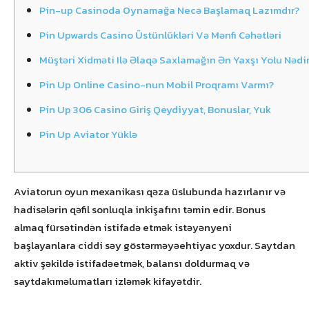
Pin-up Casinoda Oynamağa Necə Başlamaq Lazımdır?
Pin Upwards Casino Üstünlükləri Və Mənfi Cəhətləri
Müştəri Xidməti Ilə Əlaqə Saxlamağın Ən Yaxşı Yolu Nədi
Pin Up Online Casino-nun Mobil Proqramı Varmı?
Pin Up 306 Casino Giriş Qeydiyyat, Bonuslar, Yuk
Pin Up Aviator Yüklə
Aviatorun oyun mexanikası qəza üslubunda hazırlanır və
hadisələrin qəfil sonluqla inkişafını təmin edir. Bonus
almaq fürsətindən istifadə etmək istəyənyeni
başlayanlara ciddi səy göstərməyəehtiyac yoxdur. Saytdan
aktiv şəkildə istifadəetmək, balansı doldurmaq və
saytdakıməlumatları izləmək kifayətdir.