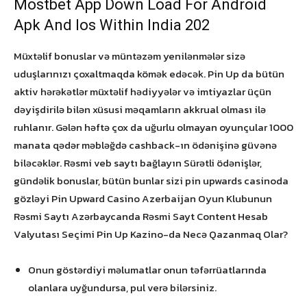
Mostbet App Down Load For Android
Apk And Ios Within India 202
Müxtəlif bonuslar və müntəzəm yenilənmələr sizə
uduşlarınızı çoxaltmaqda kömək edəcək. Pin Up da bütün
aktiv hərəkətlər müxtəlif hədiyyələr və imtiyazlar üçün
dəyişdirilə bilən xüsusi məqamların akkrual olması ilə
ruhlanır. Gələn həftə çox da uğurlu olmayan oyunçular 1000
manata qədər məbləğdə cashback-ın ödənişinə güvənə
biləcəklər. Rəsmi veb saytı bağlayın️ Sürətli ödənişlər,
gündəlik bonuslar, bütün bunlar sizi pin upwards casinoda
gözləyi Pin Upward Casino Azerbaijan Oyun Klubunun
Rəsmi Saytı Azərbaycanda Rəsmi Sayt Content Hesab
Valyutası Seçimi Pin Up Kazino-da Necə Qazanmaq Olar?
Onun göstərdiyi məlumatlar onun təfərrüatlarında
olanlara uyğundursa, pul verə bilərsiniz.