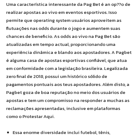
Uma característica interessante da Pag Bet é an op??o de
realizar apostas ao vivo em eventos esportivos. Isso
permite que operating system usuários aproveitem as
flutuações nas odds durante o jogo e aumentem suas
chances de beneficio. As odds ao vivo na Pag Bet são
atualizadas em tempo actual, proporcionando uma
experiência dinâmica e blando aos apostadores. A Pagbet
é alguma casa de apostas esportivas confiável, que atua
em conformidade com a legislação brasileira. Legalizada
zero final de 2018, possui um histórico sólido de
pagamentos pontuais aos teus apostadores. Além disto, a
Pagbet goza de boa reputação no meio dos usuários de
apostas e tem um compromisso na responder a muchas as
reclamações apresentadas, inclusive em plataformas
como o Protestar Aqui.
Essa enorme diversidade inclui futebol, tênis,