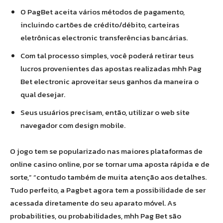
O PagBet aceita vários métodos de pagamento,
incluindo cartões de crédito/débito, carteiras
eletrônicas electronic transferências bancárias.
Com tal processo simples, você poderá retirar teus
lucros provenientes das apostas realizadas mhh Pag
Bet electronic aproveitar seus ganhos da maneira o
qual desejar.
Seus usuários precisam, então, utilizar o web site
navegador com design mobile.
O jogo tem se popularizado nas maiores plataformas de
online casino online, por se tornar uma aposta rápida e de
sorte,” “contudo também de muita atenção aos detalhes.
Tudo perfeito, a Pagbet agora tem a possibilidade de ser
acessada diretamente do seu aparato móvel. As
probabilities, ou probabilidades, mhh Pag Bet são