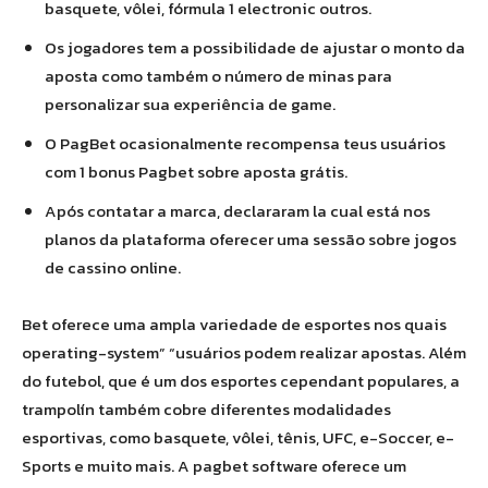
basquete, vôlei, fórmula 1 electronic outros.
Os jogadores tem a possibilidade de ajustar o monto da
aposta como também o número de minas para
personalizar sua experiência de game.
O PagBet ocasionalmente recompensa teus usuários
com 1 bonus Pagbet sobre aposta grátis.
Após contatar a marca, declararam la cual está nos
planos da plataforma oferecer uma sessão sobre jogos
de cassino online.
Bet oferece uma ampla variedade de esportes nos quais
operating-system” “usuários podem realizar apostas. Além
do futebol, que é um dos esportes cependant populares, a
trampolín também cobre diferentes modalidades
esportivas, como basquete, vôlei, tênis, UFC, e-Soccer, e-
Sports e muito mais. A pagbet software oferece um