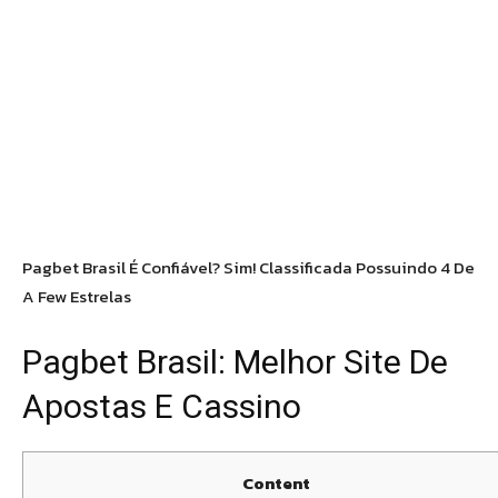
Pagbet Brasil É Confiável? Sim! Classificada Possuindo 4 De
A Few Estrelas
Pagbet Brasil: Melhor Site De
Apostas E Cassino
Content