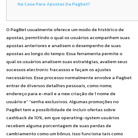
Na Casa Para Apostas Da Pagbet?
O PagBet usualmente oferece um modo de histórico de
apostas, permitindo o qual os usuários acompanhem suas
apostas anteriores e analisem o desempenho de suas
apostas ao longo do tempo. Essa ferramenta permite o
qual os usuários analisem suas estratégias, avaliem seus
sucessos electronic fracassos e façam os ajustes
necessários. Esse processo normalmente envolve a Pagbet
entrar de diversos detalhes pessoais, como nome,
endereço para e-mail e a new criação de 1 nome de
usuário e” “senha exclusivos. Algumas promoções no
PagBet tem a possibilidade de incluir ofertas sobre
cashback de 10%, em que operating-system usuários
recebem alguma porcentagem de suas perdas de
cambiamento como um bônus. Isso funciona tais como