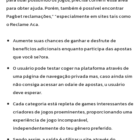
para obter ajuda. Porém, também é possível encontrar
Pagbet reclamações,” “especialmente em sites tais como
o Reclame Aca.
Aumente suas chances de ganhar e desfrute de
benefícios adicionais enquanto participa das apostas
que você se?ora.
O usuário pode testar coger na plataforma através de
uma página de navegação privada mas, caso ainda sim
não consiga acessar an odaie de apostas, u usuário
deve esperar.
Cada categoria está repleta de games interessantes de
criadores de jogos proeminentes, proporcionando uma
experiência de jogo incomparável,
independentemente do teu gênero preferido.
Sendo assim, a saída é utilizar u site através do