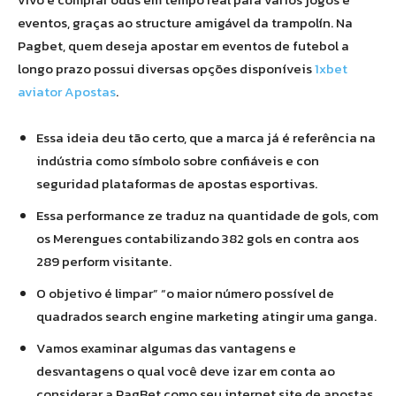
eventos, graças ao structure amigável da trampolín. Na
Pagbet, quem deseja apostar em eventos de futebol a
longo prazo possui diversas opções disponíveis
1xbet
aviator Apostas
.
Essa ideia deu tão certo, que a marca já é referência na
indústria como símbolo sobre confiáveis e con
seguridad plataformas de apostas esportivas.
Essa performance ze traduz na quantidade de gols, com
os Merengues contabilizando 382 gols en contra aos
289 perform visitante.
O objetivo é limpar” “o maior número possível de
quadrados search engine marketing atingir uma ganga.
Vamos examinar algumas das vantagens e
desvantagens o qual você deve izar em conta ao
considerar a PagBet como seu internet site de apostas