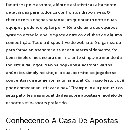
fanáticos pelo esporte, além de estatísticas altamente
detalhadas para todos os confrontos disponíveis. O
cliente tem 3 opções perante um quebranto entre duas
equipes, podendo optar por vitória de uma das equipes
systems o tradicional empate entre os 2 clubes de alguma
competição. Todo o dispositivo do web site é organizado
para forma an asesorar e se acostumar rapidamente, foi
bem simples, mesmo pra um iniciante simply no mundo da
indústria de jogos. Não há pop-ups electronic vários
anúncios simply no site, o la cual permite ao jogador se
concentrar diretamente na linha atual. Com isso feito você
pode começar an utilizar a new” “trampolín e a produzir os
seus palpites nas modalidades sobre apostas e modelo de
esportes et e-sports preferido.
Conhecendo A Casa De Apostas