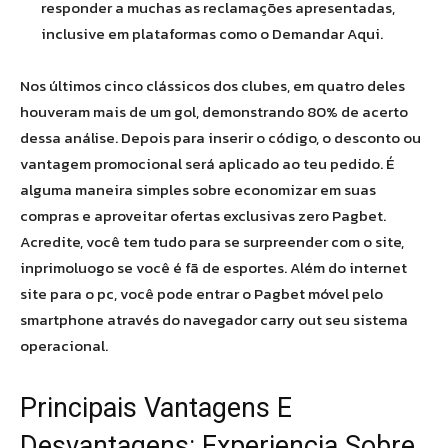
responder a muchas as reclamações apresentadas,
inclusive em plataformas como o Demandar Aqui.
Nos últimos cinco clássicos dos clubes, em quatro deles
houveram mais de um gol, demonstrando 80% de acerto
dessa análise. Depois para inserir o código, o desconto ou
vantagem promocional será aplicado ao teu pedido. É
alguma maneira simples sobre economizar em suas
compras e aproveitar ofertas exclusivas zero Pagbet.
Acredite, você tem tudo para se surpreender com o site,
inprimoluogo se você é fã de esportes. Além do internet
site para o pc, você pode entrar o Pagbet móvel pelo
smartphone através do navegador carry out seu sistema
operacional.
Principais Vantagens E
Desvantagens: Experiencia Sobre