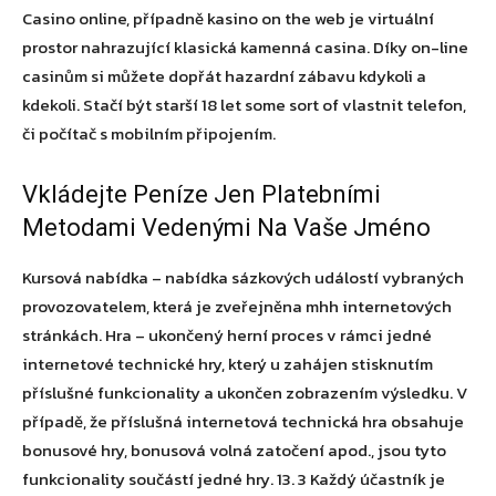
Casino online, případně kasino on the web je virtuální
prostor nahrazující klasická kamenná casina. Díky on-line
casinům si můžete dopřát hazardní zábavu kdykoli a
kdekoli. Stačí být starší 18 let some sort of vlastnit telefon,
či počítač s mobilním připojením.
Vkládejte Peníze Jen Platebními
Metodami Vedenými Na Vaše Jméno
Kursová nabídka – nabídka sázkových událostí vybraných
provozovatelem, která je zveřejněna mhh internetových
stránkách. Hra – ukončený herní proces v rámci jedné
internetové technické hry, který u zahájen stisknutím
příslušné funkcionality a ukončen zobrazením výsledku. V
případě, že příslušná internetová technická hra obsahuje
bonusové hry, bonusová volná zatočení apod., jsou tyto
funkcionality součástí jedné hry. 13. 3 Každý účastník je