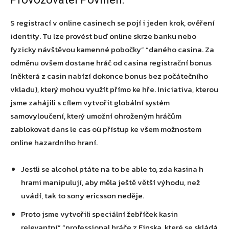
S registrací v online casinech se pojí i jeden krok, ověření
identity. Tu lze provést buď online skrze banku nebo
fyzicky návštěvou kamenné pobočky” “daného casina. Za
odměnu ovšem dostane hráč od casina registrační bonus
(některá z casin nabízí dokonce bonus bez počátečního
vkladu), který mohou využít přímo ke hře. Iniciativa, kterou
jsme zahájili s cílem vytvořit globální systém
samovyloučení, který umožní ohroženým hráčům
zablokovat dans le cas où přístup ke všem možnostem
online hazardního hraní.
Jestli se alcohol ptáte na to be able to, zda kasina h
hrami manipulují, aby měla ještě větší výhodu, než
uvádí, tak to sony ericsson neděje.
Proto jsme vytvořili speciální žebříček kasin
relevantní” “professional hráče z Finska, které se skládá