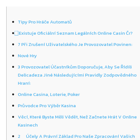
Tipy Pro Hráče Automatů
⃣ Existuje Oficiální Seznam Legálních Online Casin Čr?
7 Při Zrušení Uživatelského Je Provozovatel Povinen:
Nové Hry
3 Provozovatel Účastníkům Doporučuje, Aby Se Řídili
Delicadeza Jiné Následujícími Pravidly Zodpovědného
Hraní:
Online Casina, Loterie, Poker
Průvodce Pro Výběr Kasina
Věcí, Které Byste Měli Vědět, Než Začnete Hrát V Online
Kasinech
2 Účely A Právní Základ Pro Naše Zpracování Vašich