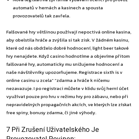
automatů v hernách a kasinech a spousta
provozovatelů tak zavřela.
Falšované hry většinou používají nepoctivá online kasina,
aby obelstila hráče a zvýšila si tak zisk. V žádném kasinu,
které od nás obdrželo dobré hodnocení, light beer takové
hry nenajdete. Když casino hodnotíme a objevíme přitom
falšované hry, automaticky mu snižujeme hodnocení a
naše návštěvníky upozorňujeme. Registrace sixth is v
online casinu u zcela” “zdarma a hráče k ničemu
nezavazuje. I po registraci můžete v klidu svůj herní účet
využívat pouze pro hru v režimu hry pro zábavu, nebo při
nepravidelných propagačních akcích, ve kterých lze získat
free spiny, bonusy zdarma, či jiné výhody.
7 Při Zrušení Uživatelského Je
Provozovatel Povinen: