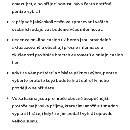
omezující, a po přijetí bonusu bývá často obtížné
peníze vybrat.
V případě jakýchkoli změn ve zpracování vašich
osobních údajů vás budeme včas informovat.
Recenze on-line casino CZ heren jsou pravidelně
aktualizované a obsahují přesné informace a
zkušenosti pro hráče hracích automatů a onlajn casino
her.
Když se vám poštěstí a získáte pěknou výhru, peníze
vyberte, protože když budete hrát dál, dřív nebo
později o ně přijdete.
Velká kasina jsou pro hráče obecně bezpečnější,
protože mají velké příjmy, které jim umožňují snadno
vyplatit hráče, i když ze jim podaří vyhrát opravdu
velkou sumu.