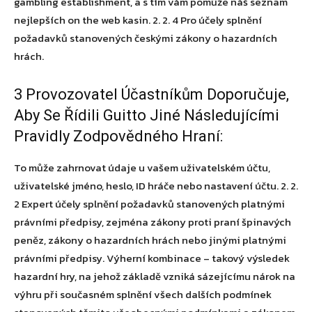
gambling establishment, a s tím vám pomůže náš seznam
nejlepších on the web kasin. 2. 2. 4 Pro účely splnění
požadavků stanovených českými zákony o hazardních
hrách.
3 Provozovatel Účastníkům Doporučuje,
Aby Se Řídili Guitto Jiné Následujícími
Pravidly Zodpovědného Hraní:
To může zahrnovat údaje u vašem uživatelském účtu,
uživatelské jméno, heslo, ID hráče nebo nastavení účtu. 2. 2.
2 Expert účely splnění požadavků stanovených platnými
právními předpisy, zejména zákony proti praní špinavých
peněz, zákony o hazardních hrách nebo jinými platnými
právními předpisy. Výherní kombinace – takový výsledek
hazardní hry, na jehož základě vzniká sázejícímu nárok na
výhru při současném splnění všech dalších podmínek