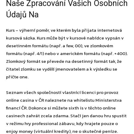
Naše Zpracování Vašich Osobních
Údajů Na
Kurs – výherní poměr, ve kterém byla přijata internetová
kursová sázka. Kurs může být v kursové nabídce vypsán v
desetinném formátu (např. a few, 00), ve zlomkovém
formátu (např. 4/1) nebo v americkém formátu (např. +400).
Zlomkový formát se převede na desetinný formát tak, že
čitatel zlomku se vydělí jmenovatelem a k výsledku se
přičte one.
Seznam všech společností vlastnící licenci pro provoz
online casina v ČR naleznete na whitelistu Ministerstva
financí ČR. Dokonce si můžete sixth is v těchto online
casinech zahrát zcela zdarma. Stačí jen danou hru spustit
v režimu hry professional zábavu, kdy hrajete pouze o
enjoy money (virtuální kredity), ne o skutečné peníze.