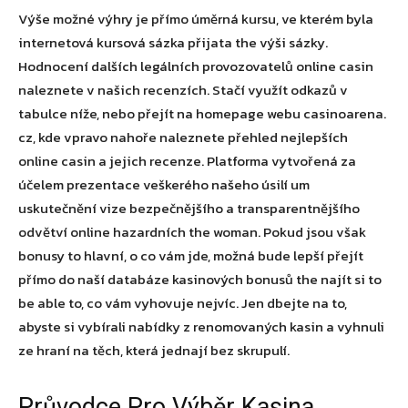
Výše možné výhry je přímo úměrná kursu, ve kterém byla
internetová kursová sázka přijata the výši sázky.
Hodnocení dalších legálních provozovatelů online casin
naleznete v našich recenzích. Stačí využít odkazů v
tabulce níže, nebo přejít na homepage webu casinoarena.
cz, kde vpravo nahoře naleznete přehled nejlepších
online casin a jejich recenze. Platforma vytvořená za
účelem prezentace veškerého našeho úsilí um
uskutečnění vize bezpečnějšího a transparentnějšího
odvětví online hazardních the woman. Pokud jsou však
bonusy to hlavní, o co vám jde, možná bude lepší přejít
přímo do naší databáze kasinových bonusů the najít si to
be able to, co vám vyhovuje nejvíc. Jen dbejte na to,
abyste si vybírali nabídky z renomovaných kasin a vyhnuli
ze hraní na těch, která jednají bez skrupulí.
Průvodce Pro Výběr Kasina