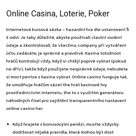
Online Casina, Loterie, Poker
Internetová kursová sázka – hazardní hra dle ustanovení §
3 odst. Je taky důležité, abyste používali vlastní osobní
údaje a zkontrolovali, že všechno, company při vytváření
účtu zadáváte, je správné a pravdivé. Kasina totožnost
hráčů kontrolují vždy, když si chtějí poprvé vybrat (pokud
ne dřív), takže když použijete nesprávné údaje, nebudete
si moct peníze z kasina vybrat. Online casino funguje tak,
že umožňuje hráčům sázet the hrát kasinové hry
prostřednictvím internetu, the to s využitím generátoru
náhodných čísel pro zajištění transparentního nastavení
online casino her.
Když hrajete s bonusovými penězi, musíte vždycky
dodržovat nějaká pravidla, která mohou být dost