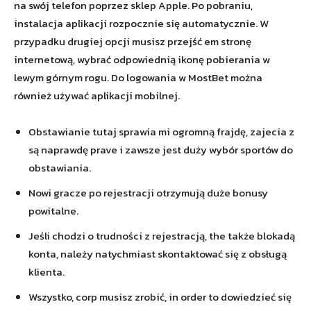
na swój telefon poprzez sklep Apple. Po pobraniu,
instalacja aplikacji rozpocznie się automatycznie. W
przypadku drugiej opcji musisz przejść em stronę
internetową, wybrać odpowiednią ikonę pobierania w
lewym górnym rogu. Do logowania w MostBet można
również używać aplikacji mobilnej.
Obstawianie tutaj sprawia mi ogromną frajdę, zajecia z
są naprawdę prave i zawsze jest duży wybór sportów do
obstawiania.
Nowi gracze po rejestracji otrzymują duże bonusy
powitalne.
Jeśli chodzi o trudności z rejestracją, the także blokadą
konta, należy natychmiast skontaktować się z obsługą
klienta.
Wszystko, corp musisz zrobić, in order to dowiedzieć się