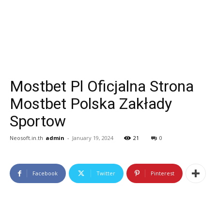
Mostbet Pl Oficjalna Strona
Mostbet Polska Zakłady
Sportow
Neosoft.in.th
admin
-
January 19, 2024
21
0
Facebook
Twitter
Pinterest