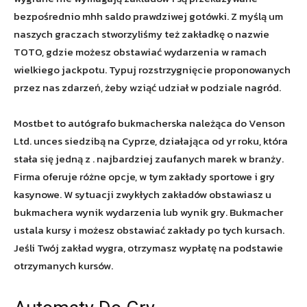
bezpośrednio mhh saldo prawdziwej gotówki. Z myślą um
naszych graczach stworzyliśmy też zakładkę o nazwie
TOTO, gdzie możesz obstawiać wydarzenia w ramach
wielkiego jackpotu. Typuj rozstrzygnięcie proponowanych
przez nas zdarzeń, żeby wziąć udział w podziale nagród.
Mostbet to autógrafo bukmacherska należąca do Venson
Ltd. unces siedzibą na Cyprze, działająca od yr roku, która
stała się jedną z . najbardziej zaufanych marek w branży.
Firma oferuje różne opcje, w tym zakłady sportowe i gry
kasynowe. W sytuacji zwykłych zakładów obstawiasz u
bukmachera wynik wydarzenia lub wynik gry. Bukmacher
ustala kursy i możesz obstawiać zakłady po tych kursach.
Jeśli Twój zakład wygra, otrzymasz wypłatę na podstawie
otrzymanych kursów.