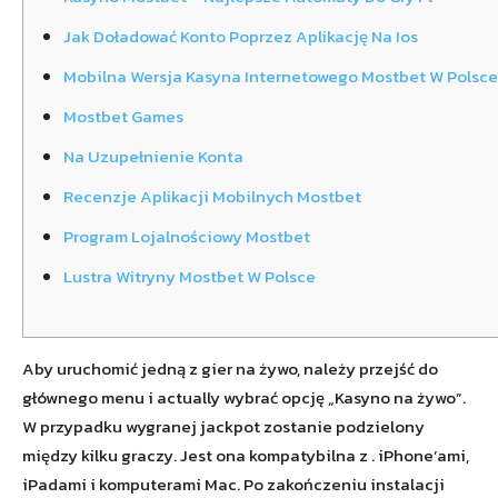
Jak Doładować Konto Poprzez Aplikację Na Ios
Mobilna Wersja Kasyna Internetowego Mostbet W Polsce
Mostbet Games
Na Uzupełnienie Konta
Recenzje Aplikacji Mobilnych Mostbet
Program Lojalnościowy Mostbet
Lustra Witryny Mostbet W Polsce
Aby uruchomić jedną z gier na żywo, należy przejść do
głównego menu i actually wybrać opcję „Kasyno na żywo”.
W przypadku wygranej jackpot zostanie podzielony
między kilku graczy. Jest ona kompatybilna z . iPhone’ami,
iPadami i komputerami Mac. Po zakończeniu instalacji