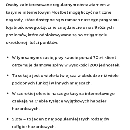
Osoby zainteresowane regularnym obstawianiem w
kasynie internetowym Mostbet mogą liczyć na liczne
nagrody, które dostępne są w ramach naszego programu
lojalnościowego. Łącznie znajdziecie u nas 9 różnych
poziomów, które odblokowywane są po osiągnięciu
określonej ilości punktów.
W tym samym czasie, przy kwocie ponad 70 zł, klient
otrzymuje darmowe spiny w wysokości 200 jednostek.
Ta sekcja jest o wiele łatwiejsza w obsłudze niż wiele
podobnych funkcji w innych miejscach.
W szerokiej ofercie naszego kasyna internetowego
czekają na Ciebie tysiące wyjątkowych habgier
hazardowych.
Sloty – to jeden z najpopularniejszych rodzajów
raffgier hazardowych.