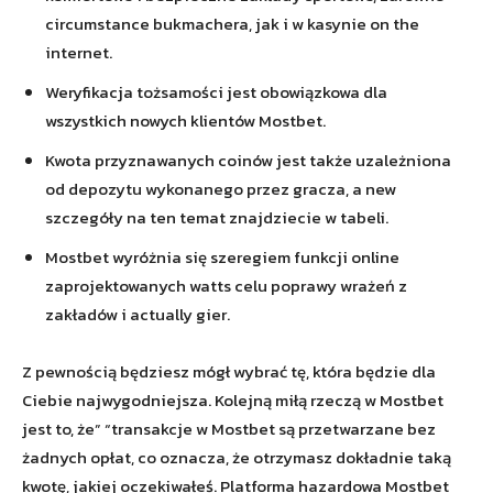
circumstance bukmachera, jak i w kasynie on the
internet.
Weryfikacja tożsamości jest obowiązkowa dla
wszystkich nowych klientów Mostbet.
Kwota przyznawanych coinów jest także uzależniona
od depozytu wykonanego przez gracza, a new
szczegóły na ten temat znajdziecie w tabeli.
Mostbet wyróżnia się szeregiem funkcji online
zaprojektowanych watts celu poprawy wrażeń z
zakładów i actually gier.
Z pewnością będziesz mógł wybrać tę, która będzie dla
Ciebie najwygodniejsza. Kolejną miłą rzeczą w Mostbet
jest to, że” “transakcje w Mostbet są przetwarzane bez
żadnych opłat, co oznacza, że otrzymasz dokładnie taką
kwotę, jakiej oczekiwałeś. Platforma hazardowa Mostbet