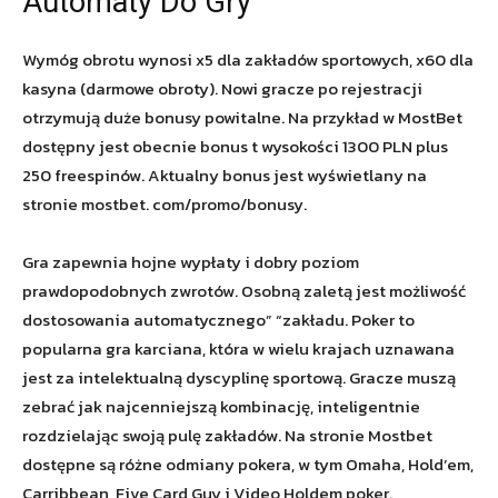
Automaty Do Gry
Wymóg obrotu wynosi x5 dla zakładów sportowych, x60 dla
kasyna (darmowe obroty). Nowi gracze po rejestracji
otrzymują duże bonusy powitalne. Na przykład w MostBet
dostępny jest obecnie bonus t wysokości 1300 PLN plus
250 freespinów. Aktualny bonus jest wyświetlany na
stronie mostbet. com/promo/bonusy.
Gra zapewnia hojne wypłaty i dobry poziom
prawdopodobnych zwrotów. Osobną zaletą jest możliwość
dostosowania automatycznego” “zakładu. Poker to
popularna gra karciana, która w wielu krajach uznawana
jest za intelektualną dyscyplinę sportową. Gracze muszą
zebrać jak najcenniejszą kombinację, inteligentnie
rozdzielając swoją pulę zakładów. Na stronie Mostbet
dostępne są różne odmiany pokera, w tym Omaha, Hold’em,
Carribbean, Five Card Guy i Video Holdem poker.