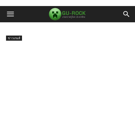
ข่าวเกมส์