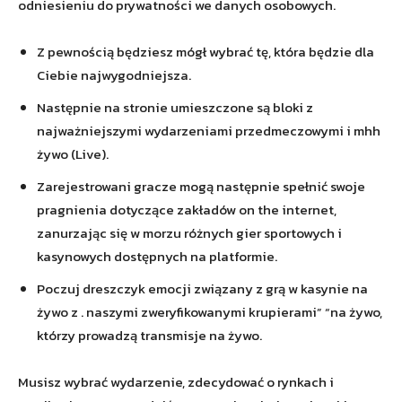
odniesieniu do prywatności we danych osobowych.
Z pewnością będziesz mógł wybrać tę, która będzie dla
Ciebie najwygodniejsza.
Następnie na stronie umieszczone są bloki z
najważniejszymi wydarzeniami przedmeczowymi i mhh
żywo (Live).
Zarejestrowani gracze mogą następnie spełnić swoje
pragnienia dotyczące zakładów on the internet,
zanurzając się w morzu różnych gier sportowych i
kasynowych dostępnych na platformie.
Poczuj dreszczyk emocji związany z grą w kasynie na
żywo z . naszymi zweryfikowanymi krupierami” “na żywo,
którzy prowadzą transmisje na żywo.
Musisz wybrać wydarzenie, zdecydować o rynkach i