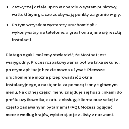
Zazwyczaj działa upon w oparciu o system punktowy,
watts którym gracze zdobywają punkty za granie w gry.
Po tym wszystkim wystarczy uruchomić plik
wykonywalny na telefonie, a great on zajmie się resztą
instalacji.
Dlatego ngakl, możemy stwierdzić, że Mostbet jest
wiarygodny. Proces rozpakowywania potrwa kilka sekund,
po czym aplikację będzie można używać. Pierwsze
uruchomienie można przeprowadzić z okna
instalacyjnego, a następnie za pomocą ikony t głównym
menu. Na dolnej części menu znajduje się hus z linkami do
profilu użytkownika, czatu z obsługą klienta oraz sekcji z
często zadawanymi pytaniami (FAQ). Możesz oglądać
mecze według krajów, wybierając je z . listy z nazwami.