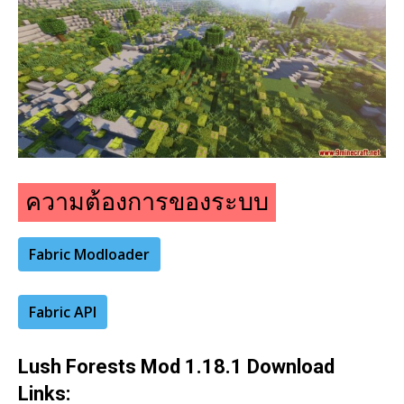
ความต้องการของระบบ
Fabric Modloader
Fabric API
Lush Forests Mod 1.18.1 Download
Links: