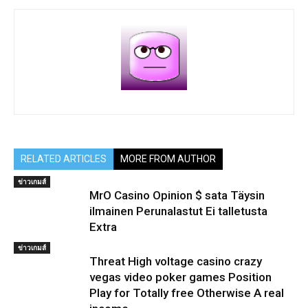
RELATED ARTICLES
MORE FROM AUTHOR
ข่าวเกมส์
MrO Casino Opinion $ sata Täysin
ilmainen Perunalastut Ei talletusta
Extra
ข่าวเกมส์
Threat High voltage casino crazy
vegas video poker games Position
Play for Totally free Otherwise A real