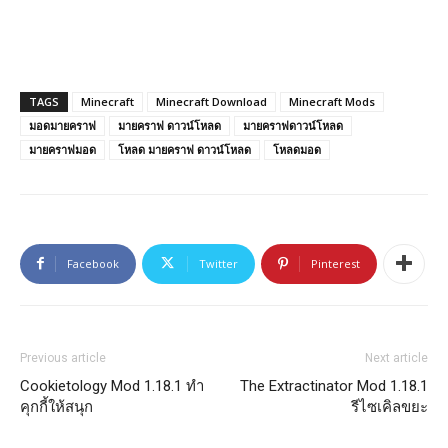
TAGS
Minecraft
Minecraft Download
Minecraft Mods
มอดมายคราฟ
มายคราฟ ดาวน์โหลด
มายคราฟดาวน์โหลด
มายคราฟมอด
โหลด มายคราฟ ดาวน์โหลด
โหลดมอด
Facebook
Twitter
Pinterest
Previous article
Next article
Cookietology Mod 1.18.1 ทำ
The Extractinator Mod 1.18.1
คุกกี้ให้สนุก
รีไซเคิลขยะ