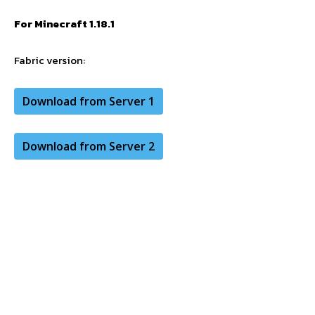
For Minecraft 1.18.1
Fabric
version:
Download from Server 1
Download from Server 2