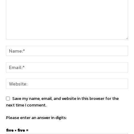
Save my name, email, and website in this browser for the
next time I comment.
Please enter an answer in digits:
five × five =