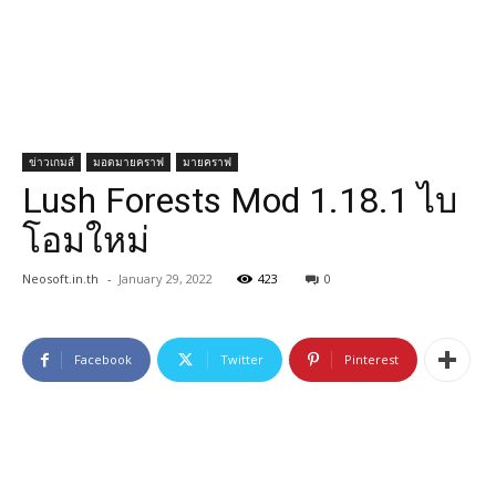
ข่าวเกมส์
มอดมายคราฟ
มายคราฟ
Lush Forests Mod 1.18.1 ไบ
โอมใหม่
Neosoft.in.th
-
January 29, 2022
423
0
Facebook
Twitter
Pinterest