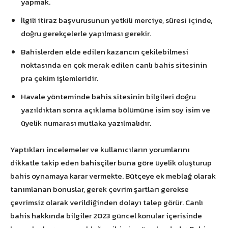
yapmak.
İlgili itiraz başvurusunun yetkili merciye, süresi içinde,
doğru gerekçelerle yapılması gerekir.
Bahislerden elde edilen kazancın çekilebilmesi
noktasında en çok merak edilen canlı bahis sitesinin
pra çekim işlemleridir.
Havale yönteminde bahis sitesinin bilgileri doğru
yazıldıktan sonra açıklama bölümüne isim soy isim ve
üyelik numarası mutlaka yazılmalıdır.
Yaptıkları incelemeler ve kullanıcıların yorumlarını
dikkatle takip eden bahisçiler buna göre üyelik oluşturup
bahis oynamaya karar vermekte. Bütçeye ek meblağ olarak
tanımlanan bonuslar, gerek çevrim şartları gerekse
çevrimsiz olarak verildiğinden dolayı talep görür. Canlı
bahis hakkında bilgiler 2023 güncel konular içerisinde