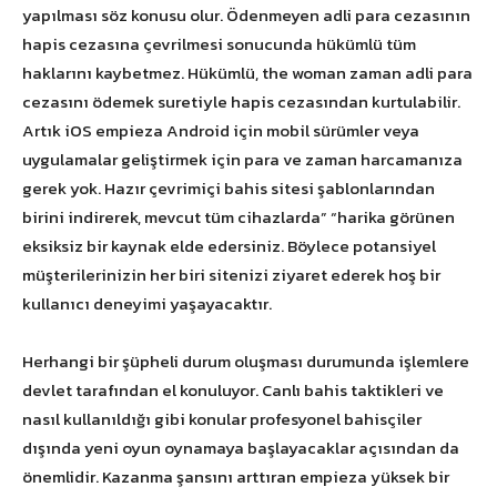
yapılması söz konusu olur. Ödenmeyen adli para cezasının
hapis cezasına çevrilmesi sonucunda hükümlü tüm
haklarını kaybetmez. Hükümlü, the woman zaman adli para
cezasını ödemek suretiyle hapis cezasından kurtulabilir.
Artık iOS empieza Android için mobil sürümler veya
uygulamalar geliştirmek için para ve zaman harcamanıza
gerek yok. Hazır çevrimiçi bahis sitesi şablonlarından
birini indirerek, mevcut tüm cihazlarda” “harika görünen
eksiksiz bir kaynak elde edersiniz. Böylece potansiyel
müşterilerinizin her biri sitenizi ziyaret ederek hoş bir
kullanıcı deneyimi yaşayacaktır.
Herhangi bir şüpheli durum oluşması durumunda işlemlere
devlet tarafından el konuluyor. Canlı bahis taktikleri ve
nasıl kullanıldığı gibi konular profesyonel bahisçiler
dışında yeni oyun oynamaya başlayacaklar açısından da
önemlidir. Kazanma şansını arttıran empieza yüksek bir