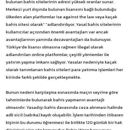
bulunan bahis sitelerinin adresi yüksek oranlar sunar.
Merkezi yurt dışında bulunan lisansını bağlı bulunduğu
ülkeden alan platformlar ise against the law veya kaçak
bahis sitesi olarak” “adlandırılıyor. Yasal bahis sitelerinin
kullanıcılar açısından önemli avantajları var ancak
avantajlarının yanında dezavantajları da bulunuyor.
Türkiye’de lisansı olmasına rağmen illegal olarak
adlandırılan online platformlar, çeşitli yöntemler ile
yatırım yapma imkanı sağlıyor. Yasalar nedeniyle kaçak
olarak tanımlanan bahis siteleri para yatırma işlemleri her
birinde farklı şekilde gerçekleşmekte.
Bunun nedeni karşılaşma esnasında maçın seyrine göre
tahminlerde bulunarak bahis yapmanın avantajlı
olmasıdır. Yasadışı bahis davasında ceza alınması halinde
adli sicil (sabıka) kaydı oluşabilir. İşlem tarihinden itibaren
kişinin bu durumu öğrenmesi ile birlikte 120 günlük bir hak
düşürücü süre söz konusudur. Bahis itiraz başvurusu