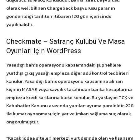
olarak weil bilinen Chargeback başvurusu paranın
gönderildiği tarihten itibaren 120 gün içerisinde
yapılmalıdır.
Checkmate – Satranç Kulübü Ve Masa
Oyunları Için WordPress
Yasadışı bahis operasyonu kapsamındaki şüphelilere
yurtdışı çıkış yasağı empieza diğer adli kontrol tedbirleri
konulur. Yasa dışı bahis operasyonu kapsamına alınan
kişinin MASAK veya savcılık tarafından banka hesaplarına
empieza kredi kartlarına bloke konulur. Bu yaklaşım TCK ve
Kabahatler Kanunu arasında yapılan ayrıma paraleldir. 228
ile kumar oynanması için yer ve imkan sağlama suç olarak
öngörülmüştür.
“Kaçak iddaa siteleri merkezi yurt dışında olan ve lisansını