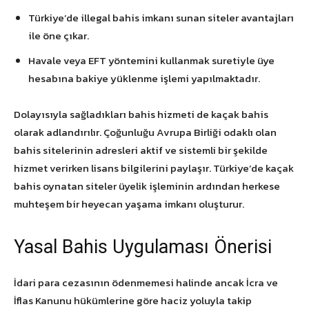
Türkiye’de illegal bahis imkanı sunan siteler avantajları
ile öne çıkar.
Havale veya EFT yöntemini kullanmak suretiyle üye
hesabına bakiye yüklenme işlemi yapılmaktadır.
Dolayısıyla sağladıkları bahis hizmeti de kaçak bahis
olarak adlandırılır. Çoğunluğu Avrupa Birliği odaklı olan
bahis sitelerinin adresleri aktif ve sistemli bir şekilde
hizmet verirken lisans bilgilerini paylaşır. Türkiye’de kaçak
bahis oynatan siteler üyelik işleminin ardından herkese
muhteşem bir heyecan yaşama imkanı oluşturur.
Yasal Bahis Uygulaması Önerisi
İdari para cezasının ödenmemesi halinde ancak İcra ve
İflas Kanunu hükümlerine göre haciz yoluyla takip