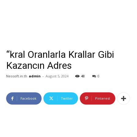
“kral Oranlarla Krallar Gibi
Kazancın Adres
Neosoft.in.th
admin
-
August 5, 2024
48
0
Facebook
Twitter
Pinterest