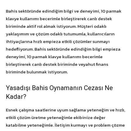
Bahis sektöründe edindiğim bilgi ve deneyimi, 10 parmak
klavye kullanımı becerimle birleştirerek canlı destek
biriminde aktif rol almak istiyorum. Müşteri odaklı
yaklaşımım ve çözüm odaklı tutumumla, kullanıcıların
ihtiyaçlarına hızlı empieza etkili çözümler sunmayı
hedefliyorum. Bahis sektöründe edindiğim bilgi empieza
deneyimi, 10 parmak klavye kullanımı becerimle
birleştirerek canlı destek biriminde veyahut finans
biriminde bulunmak istiyorum.
Yasadışı Bahis Oynamanın Cezası Ne
Kadar?
Esnek çalışma saatlerine uyum sağlama yeteneğim ve hızlı,
etkili çözüm üretme yeteneğimle ekibinize değer
katabilme yeteneğimle. İletişim kurmayı ve problem çözme