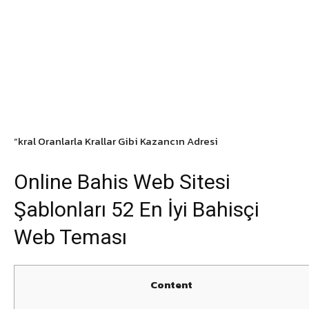
“kral Oranlarla Krallar Gibi Kazancın Adresi
Online Bahis Web Sitesi
Şablonları 52 En İyi Bahisçi
Web Teması
Content