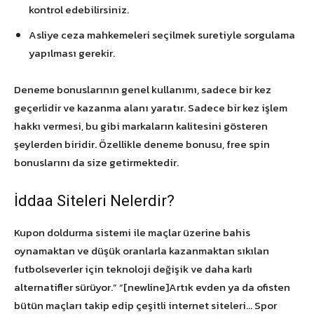
kontrol edebilirsiniz.
Asliye ceza mahkemeleri seçilmek suretiyle sorgulama
yapılması gerekir.
Deneme bonuslarının genel kullanımı, sadece bir kez
geçerlidir ve kazanma alanı yaratır. Sadece bir kez işlem
hakkı vermesi, bu gibi markaların kalitesini gösteren
şeylerden biridir. Özellikle deneme bonusu, free spin
bonuslarını da size getirmektedir.
İddaa Siteleri Nelerdir?
Kupon doldurma sistemi ile maçlar üzerine bahis
oynamaktan ve düşük oranlarla kazanmaktan sıkılan
futbolseverler için teknoloji değişik ve daha karlı
alternatifler sürüyor.” “[newline]Artık evden ya da ofisten
bütün maçları takip edip çeşitli internet siteleri… Spor