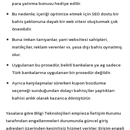
para yatırma bonusu hediye edilir.
Bu nedenle, içeriği optimize etmek için SEO dostu bir
bahis şablonuna dayalı bir web sitesi oluşturmak çok
önemlidir.
Buna imkan tanıyanlar, yani websitesi sahipleri,
matikçiler, reklam verenler vs. yasa dışı bahis oynatmış
olur.
Uygulanan bu prosedür, belirli bankalara ya ag sadece
Türk bankalarına uygulanan bir prosedür değildir.
Ayrıca karşılaşmalar sürerken kupon bozdurma
seçeneği sunduğundan dolayı bahisçiler yaptıkları
bahisi anlık olarak kazanca dönüştürür.
Yasalara göre Bilgi Teknolojileri empieza İletişim Kurumu
tarafından engellenmeleri durumunda güncel giriş
adresleri üzerinden kesintisiz hizmet verirler. Erişim engeli