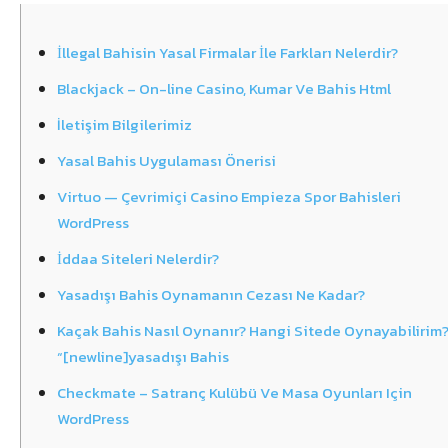
İllegal Bahisin Yasal Firmalar İle Farkları Nelerdir?
Blackjack – On-line Casino, Kumar Ve Bahis Html
İletişim Bilgilerimiz
Yasal Bahis Uygulaması Önerisi
Virtuo — Çevrimiçi Casino Empieza Spor Bahisleri
WordPress
İddaa Siteleri Nelerdir?
Yasadışı Bahis Oynamanın Cezası Ne Kadar?
Kaçak Bahis Nasıl Oynanır? Hangi Sitede Oynayabilirim?
“[newline]yasadışı Bahis
Checkmate – Satranç Kulübü Ve Masa Oyunları Için
WordPress