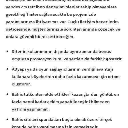
yandex cm tercihen deneyimi olanlar sahip olmayanlara
gerekli eğitimler sağlanacaktır bu projemizde
yardımlarınıza ihtiyacımız var. Güçlü iletişim becerilerim
neticesinde, müşterilerinizle sorunları anında çözecek ve
onlara güvenli bir hissettireceğim.
Sitenin kullanımının dışında aynı zamanda bonus
empieza promosyon kural ve şartları da farklılık gösterir.
Altyapı ya da oyun sağlayıcılarının verdiği avantajı
kullanarak üyelerinin daha fazla kazanması için ortam
oluşturur.
Bahis tutkunları elde ettikleri kazançlardan günlük en
fazla nenni kadar çekim yapabileceğini bilmeden
yatırım yapmamalı.
Bahis siteleri spor dalları başta olmak üzere birçok
konuda bahis yapılmasına izin vermektedir.