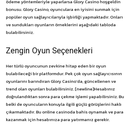
ödeme yöntemleriyle yaparlarsa Glory Casino hoşgeldin
bonusu. Glory Casino, oyunculara en iyisini sunmak için
popüler oyun sağlayıcılarıyla işbirliği yapmaktadır. Onları
ve sundukları oyunların örneklerini aşağıdaki tabloda
bulabilirsiniz.
Zengin Oyun Seçenekleri
Her türlü oyuncunun zevkine hitap eden bir oyun
bulabileceği bir platformdur. Pek çok oyun sağlayıcısının
oyunlarını barındıran Glory Casino’da, güncellenen ve
trend olan oyunları bulabilirsiniz. [newline]Hesabınız
doğrulandıktan sonra para çekme işlemi yapabilirsiniz. Bu
belki de oyuncuların konuyla ilgili güçlü görüşlerini haklı
çıkarmaktadır. Bu online casinoda bahis oynamak ve para
kazanmak için hesabınıza para yatırmanız gerekir.