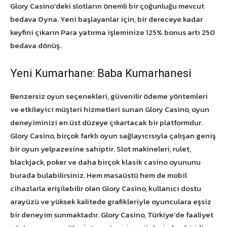
Glory Casino’deki slotların önemli bir çoğunluğu mevcut
bedava Oyna. Yeni başlayanlar için, bir dereceye kadar
keyfini çıkarın Para yatırma işleminize 125% bonus artı 250
bedava dönüş.
Yeni Kumarhane: Baba Kumarhanesi
Benzersiz oyun seçenekleri, güvenilir ödeme yöntemleri
ve etkileyici müşteri hizmetleri sunan Glory Casino, oyun
deneyiminizi en üst düzeye çıkartacak bir platformdur.
Glory Casino, birçok farklı oyun sağlayıcısıyla çalışan geniş
bir oyun yelpazesine sahiptir. Slot makineleri, rulet,
blackjack, poker ve daha birçok klasik casino oyununu
burada bulabilirsiniz. Hem masaüstü hem de mobil
cihazlarla erişilebilir olan Glory Casino, kullanıcı dostu
arayüzü ve yüksek kalitede grafikleriyle oyunculara eşsiz
bir deneyim sunmaktadır. Glory Casino, Türkiye’de faaliyet