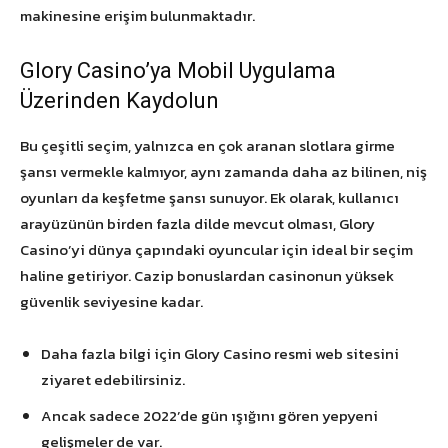
makinesine erişim bulunmaktadır.
Glory Casino’ya Mobil Uygulama
Üzerinden Kaydolun
Bu çeşitli seçim, yalnızca en çok aranan slotlara girme
şansı vermekle kalmıyor, aynı zamanda daha az bilinen, niş
oyunları da keşfetme şansı sunuyor. Ek olarak, kullanıcı
arayüzünün birden fazla dilde mevcut olması, Glory
Casino’yi dünya çapındaki oyuncular için ideal bir seçim
haline getiriyor. Cazip bonuslardan casinonun yüksek
güvenlik seviyesine kadar.
Daha fazla bilgi için Glory Casino resmi web sitesini
ziyaret edebilirsiniz.
Ancak sadece 2022’de gün ışığını gören yepyeni
gelişmeler de var.