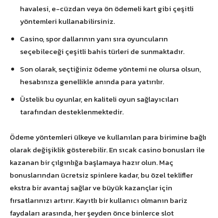
havalesi, e-cüzdan veya ön ödemeli kart gibi çeşitli
yöntemleri kullanabilirsiniz.
Casino, spor dallarının yanı sıra oyuncuların
seçebileceği çeşitli bahis türleri de sunmaktadır.
Son olarak, seçtiğiniz ödeme yöntemi ne olursa olsun,
hesabınıza genellikle anında para yatırılır.
Üstelik bu oyunlar, en kaliteli oyun sağlayıcıları
tarafından desteklenmektedir.
Ödeme yöntemleri ülkeye ve kullanılan para birimine bağlı
olarak değişiklik gösterebilir. En sıcak casino bonusları ile
kazanan bir çılgınlığa başlamaya hazır olun. Maç
bonuslarından ücretsiz spinlere kadar, bu özel teklifler
ekstra bir avantaj sağlar ve büyük kazançlar için
fırsatlarınızı artırır. Kayıtlı bir kullanıcı olmanın bariz
faydaları arasında, her şeyden önce binlerce slot