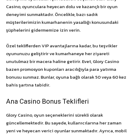
Casino, oyunculara heyecan dolu ve kazançlı bir oyun
deneyimi sunmaktadır. Öncelikle, bazı sadık
müşterilerimizin kumarhanenin yasallığı konusundaki
şüphelerini gidermemize izin verin.
Özel tekliflerden VIP avantajlarına kadar, bu teşvikler
oyununuzu geliştirir ve kumarhaneye her ziyareti
unutulmaz bir macera haline getirir. Evet, Glory Casino
bazen promosyon kuponları aracılığıyla para yatırma
bonusu sunmaz. Bunlar, oyuna bağlı olarak 50 veya 60 kez
bahis şartına tabidir.
Ana Casino Bonus Teklifleri
Glory Casino, oyun seçeneklerini sürekli olarak
güncellemektedir. Bu sayede, kullanıcılarına her zaman
yeni ve heyecan verici oyunlar sunmaktadır. Ayrıca, mobil