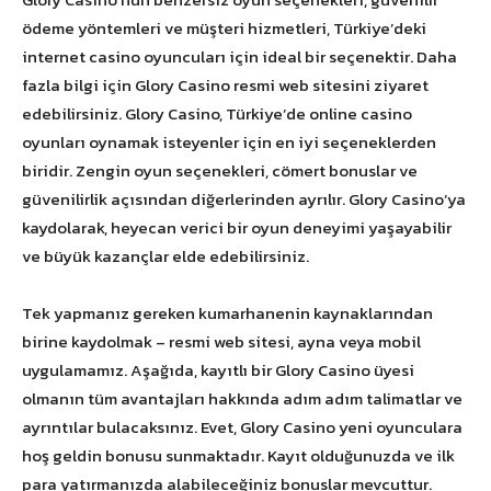
ödeme yöntemleri ve müşteri hizmetleri, Türkiye’deki
internet casino oyuncuları için ideal bir seçenektir. Daha
fazla bilgi için Glory Casino resmi web sitesini ziyaret
edebilirsiniz. Glory Casino, Türkiye’de online casino
oyunları oynamak isteyenler için en iyi seçeneklerden
biridir. Zengin oyun seçenekleri, cömert bonuslar ve
güvenilirlik açısından diğerlerinden ayrılır. Glory Casino’ya
kaydolarak, heyecan verici bir oyun deneyimi yaşayabilir
ve büyük kazançlar elde edebilirsiniz.
Tek yapmanız gereken kumarhanenin kaynaklarından
birine kaydolmak – resmi web sitesi, ayna veya mobil
uygulamamız. Aşağıda, kayıtlı bir Glory Casino üyesi
olmanın tüm avantajları hakkında adım adım talimatlar ve
ayrıntılar bulacaksınız. Evet, Glory Casino yeni oyunculara
hoş geldin bonusu sunmaktadır. Kayıt olduğunuzda ve ilk
para yatırmanızda alabileceğiniz bonuslar mevcuttur.