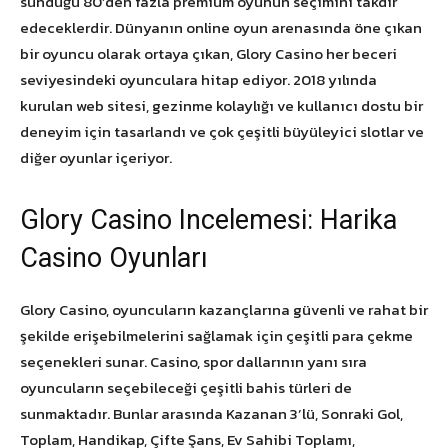
sunduğu 80’den fazla premium oyunun seçimini takdir
edeceklerdir. Dünyanın online oyun arenasında öne çıkan
bir oyuncu olarak ortaya çıkan, Glory Casino her beceri
seviyesindeki oyunculara hitap ediyor. 2018 yılında
kurulan web sitesi, gezinme kolaylığı ve kullanıcı dostu bir
deneyim için tasarlandı ve çok çeşitli büyüleyici slotlar ve
diğer oyunlar içeriyor.
Glory Casino Incelemesi: Harika
Casino Oyunları
Glory Casino, oyuncuların kazançlarına güvenli ve rahat bir
şekilde erişebilmelerini sağlamak için çeşitli para çekme
seçenekleri sunar. Casino, spor dallarının yanı sıra
oyuncuların seçebileceği çeşitli bahis türleri de
sunmaktadır. Bunlar arasında Kazanan 3’lü, Sonraki Gol,
Toplam, Handikap, Çifte Şans, Ev Sahibi Toplamı,