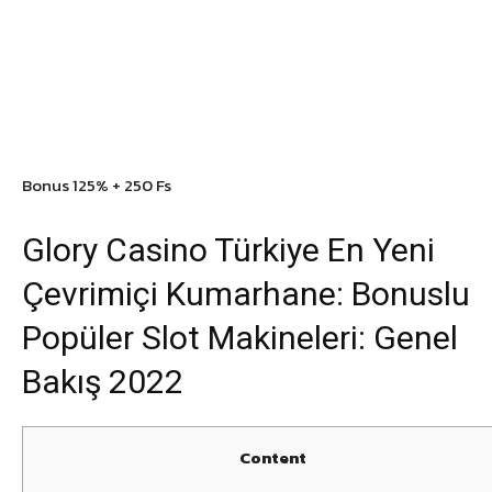
Bonus 125% + 250 Fs
Glory Casino Türkiye En Yeni
Çevrimiçi Kumarhane: Bonuslu
Popüler Slot Makineleri: Genel
Bakış 2022
Content