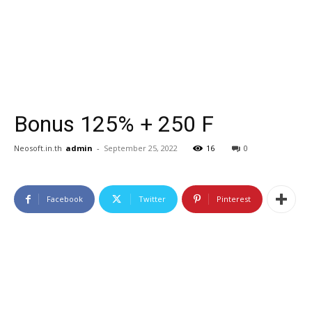
Bonus 125% + 250 F
Neosoft.in.th
admin
-
September 25, 2022
16
0
Facebook
Twitter
Pinterest