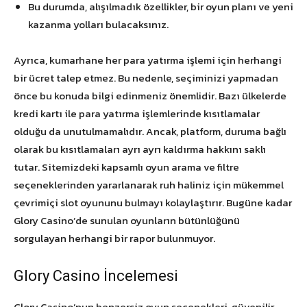
Bu durumda, alışılmadık özellikler, bir oyun planı ve yeni
kazanma yolları bulacaksınız.
Ayrıca, kumarhane her para yatırma işlemi için herhangi
bir ücret talep etmez. Bu nedenle, seçiminizi yapmadan
önce bu konuda bilgi edinmeniz önemlidir. Bazı ülkelerde
kredi kartı ile para yatırma işlemlerinde kısıtlamalar
olduğu da unutulmamalıdır. Ancak, platform, duruma bağlı
olarak bu kısıtlamaları ayrı ayrı kaldırma hakkını saklı
tutar. Sitemizdeki kapsamlı oyun arama ve filtre
seçeneklerinden yararlanarak ruh haliniz için mükemmel
çevrimiçi slot oyununu bulmayı kolaylaştırır. Bugüne kadar
Glory Casino’de sunulan oyunların bütünlüğünü
sorgulayan herhangi bir rapor bulunmuyor.
Glory Casino İncelemesi
Glory Casino’nun benzersiz oyun seçenekleri, güvenilir