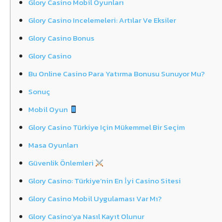
Glory Casino Mobil Oyunları
Glory Casino Incelemeleri: Artılar Ve Eksiler
Glory Casino Bonus
Glory Casino
Bu Online Casino Para Yatırma Bonusu Sunuyor Mu?
Sonuç
Mobil Oyun
Glory Casino Türkiye Için Mükemmel Bir Seçim
Masa Oyunları
Güvenlik Önlemleri
Glory Casino: Türkiye’nin En İyi Casino Sitesi
Glory Casino Mobil Uygulaması Var Mı?
Glory Casino’ya Nasıl Kayıt Olunur