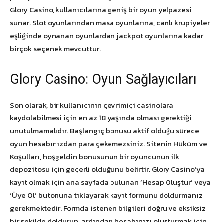
Glory Casino, kullanıcılarına geniş bir oyun yelpazesi
sunar. Slot oyunlarından masa oyunlarına, canlı krupiyeler
eşliğinde oynanan oyunlardan jackpot oyunlarına kadar
birçok seçenek mevcuttur.
Glory Casino: Oyun Sağlayıcıları
Son olarak, bir kullanıcının çevrimiçi casinolara
kaydolabilmesi için en az 18 yaşında olması gerektiği
unutulmamalıdır. Başlangıç bonusu aktif olduğu sürece
oyun hesabınızdan para çekemezsiniz. Sitenin Hüküm ve
Koşulları, hoşgeldin bonusunun bir oyuncunun ilk
depozitosu için geçerli olduğunu belirtir. Glory Casino’ya
kayıt olmak için ana sayfada bulunan ‘Hesap Oluştur’ veya
‘Üye Ol’ butonuna tıklayarak kayıt formunu doldurmanız
gerekmektedir. Formda istenen bilgileri doğru ve eksiksiz
bir şekilde doldurun, ardından hesabınızı oluşturmak için