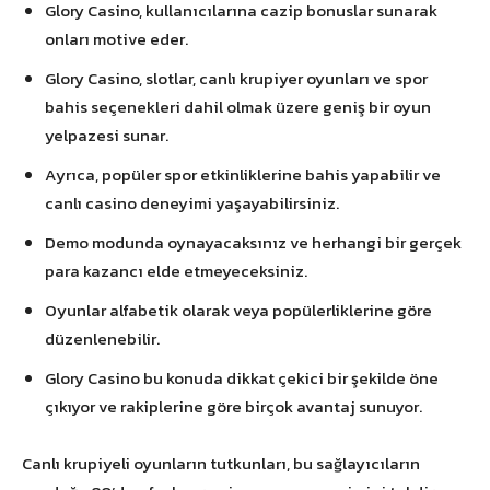
Glory Casino, kullanıcılarına cazip bonuslar sunarak
onları motive eder.
Glory Casino, slotlar, canlı krupiyer oyunları ve spor
bahis seçenekleri dahil olmak üzere geniş bir oyun
yelpazesi sunar.
Ayrıca, popüler spor etkinliklerine bahis yapabilir ve
canlı casino deneyimi yaşayabilirsiniz.
Demo modunda oynayacaksınız ve herhangi bir gerçek
para kazancı elde etmeyeceksiniz.
Oyunlar alfabetik olarak veya popülerliklerine göre
düzenlenebilir.
Glory Casino bu konuda dikkat çekici bir şekilde öne
çıkıyor ve rakiplerine göre birçok avantaj sunuyor.
Canlı krupiyeli oyunların tutkunları, bu sağlayıcıların