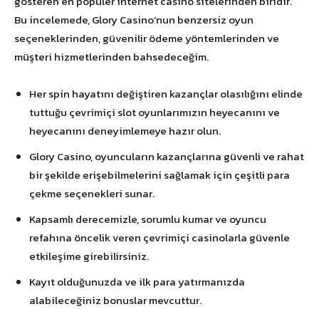
gösteren en popüler internet casino sitelerinden biridir.
Bu incelemede, Glory Casino’nun benzersiz oyun
seçeneklerinden, güvenilir ödeme yöntemlerinden ve
müşteri hizmetlerinden bahsedeceğim.
Her spin hayatını değiştiren kazançlar olasılığını elinde
tuttuğu çevrimiçi slot oyunlarımızın heyecanını ve
heyecanını deneyimlemeye hazır olun.
Glory Casino, oyuncuların kazançlarına güvenli ve rahat
bir şekilde erişebilmelerini sağlamak için çeşitli para
çekme seçenekleri sunar.
Kapsamlı derecemizle, sorumlu kumar ve oyuncu
refahına öncelik veren çevrimiçi casinolarla güvenle
etkileşime girebilirsiniz.
Kayıt olduğunuzda ve ilk para yatırmanızda
alabileceğiniz bonuslar mevcuttur.