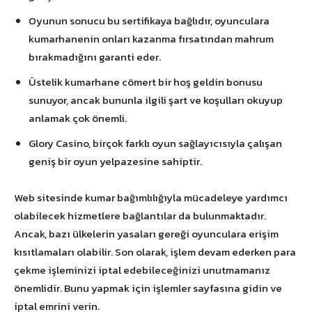
Oyunun sonucu bu sertifikaya bağlıdır, oyunculara
kumarhanenin onları kazanma fırsatından mahrum
bırakmadığını garanti eder.
Üstelik kumarhane cömert bir hoş geldin bonusu
sunuyor, ancak bununla ilgili şart ve koşulları okuyup
anlamak çok önemli.
Glory Casino, birçok farklı oyun sağlayıcısıyla çalışan
geniş bir oyun yelpazesine sahiptir.
Web sitesinde kumar bağımlılığıyla mücadeleye yardımcı
olabilecek hizmetlere bağlantılar da bulunmaktadır.
Ancak, bazı ülkelerin yasaları gereği oyunculara erişim
kısıtlamaları olabilir. Son olarak, işlem devam ederken para
çekme işleminizi iptal edebileceğinizi unutmamanız
önemlidir. Bunu yapmak için işlemler sayfasına gidin ve
iptal emrini verin.