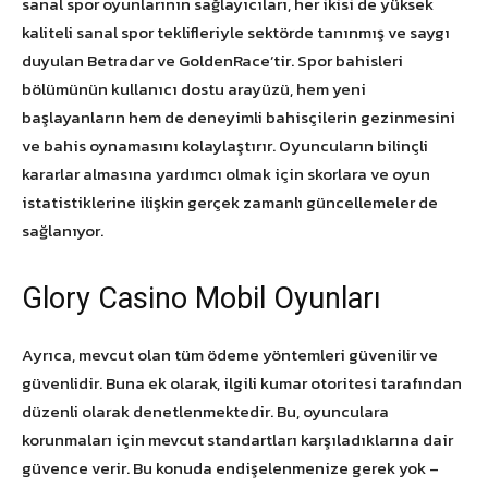
sanal spor oyunlarının sağlayıcıları, her ikisi de yüksek
kaliteli sanal spor teklifleriyle sektörde tanınmış ve saygı
duyulan Betradar ve GoldenRace’tir. Spor bahisleri
bölümünün kullanıcı dostu arayüzü, hem yeni
başlayanların hem de deneyimli bahisçilerin gezinmesini
ve bahis oynamasını kolaylaştırır. Oyuncuların bilinçli
kararlar almasına yardımcı olmak için skorlara ve oyun
istatistiklerine ilişkin gerçek zamanlı güncellemeler de
sağlanıyor.
Glory Casino Mobil Oyunları
Ayrıca, mevcut olan tüm ödeme yöntemleri güvenilir ve
güvenlidir. Buna ek olarak, ilgili kumar otoritesi tarafından
düzenli olarak denetlenmektedir. Bu, oyunculara
korunmaları için mevcut standartları karşıladıklarına dair
güvence verir. Bu konuda endişelenmenize gerek yok –