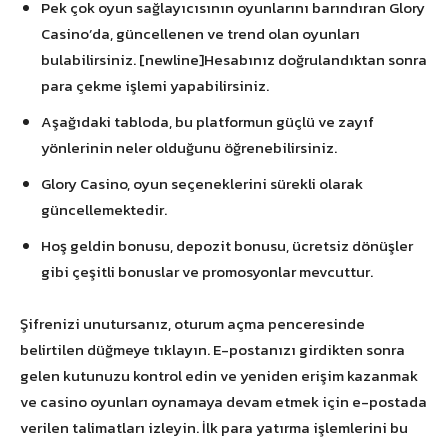
Pek çok oyun sağlayıcısının oyunlarını barındıran Glory
Casino’da, güncellenen ve trend olan oyunları
bulabilirsiniz. [newline]Hesabınız doğrulandıktan sonra
para çekme işlemi yapabilirsiniz.
Aşağıdaki tabloda, bu platformun güçlü ve zayıf
yönlerinin neler olduğunu öğrenebilirsiniz.
Glory Casino, oyun seçeneklerini sürekli olarak
güncellemektedir.
Hoş geldin bonusu, depozit bonusu, ücretsiz dönüşler
gibi çeşitli bonuslar ve promosyonlar mevcuttur.
Şifrenizi unutursanız, oturum açma penceresinde
belirtilen düğmeye tıklayın. E-postanızı girdikten sonra
gelen kutunuzu kontrol edin ve yeniden erişim kazanmak
ve casino oyunları oynamaya devam etmek için e-postada
verilen talimatları izleyin. İlk para yatırma işlemlerini bu