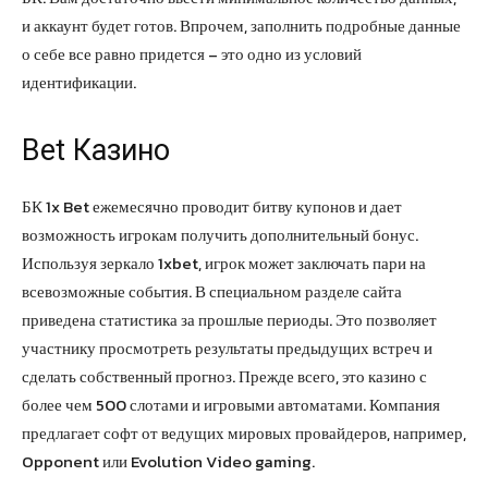
и аккаунт будет готов. Впрочем, заполнить подробные данные
о себе все равно придется – это одно из условий
идентификации.
Bet Казино
БК 1x Bet ежемесячно проводит битву купонов и дает
возможность игрокам получить дополнительный бонус.
Используя зеркало 1xbet, игрок может заключать пари на
всевозможные события. В специальном разделе сайта
приведена статистика за прошлые периоды. Это позволяет
участнику просмотреть результаты предыдущих встреч и
сделать собственный прогноз. Прежде всего, это казино с
более чем 500 слотами и игровыми автоматами. Компания
предлагает софт от ведущих мировых провайдеров, например,
Opponent или Evolution Video gaming.