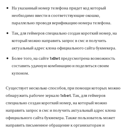
На указанный номер телефона придет код который
необходимо ввести в соответствующие окошко,
параллельно проводя верификацию номера телефона.
Так, для геймеров специально создан короткий номер, на
который можно направить запрос в смс и получить
актуальный адрес клона официального сайта букмекера.
Более того, на сайте 1xBet предусмотрена возможность
составить удачную комбинацию и поделиться своим
купоном.
Существует несколько способов, при помощи которых можно
обнаружить рабочее зеркало 1xbet. Так, для геймеров
специально создан короткий номер, на который можно
направить запрос в смс и получить актуальный адрес клона
официального сайта букмекера. Также пользователь может
направить письменное обращение к организаторам и