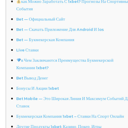
как Можно Заработать С 1xbet? Прогнозы На Спортивны
События
Bet — Официальный Сайт
Bet — Скачать Приложение Для Android И Іos
Bet — Букмекерская Компания
Live Ставки
в Чем Заключаются Преимущества Букмекерской
Компании 1xbet?
Bet Вывод Денег
Бонусы И Акции 1xbet
Bet Mobile — Это Широкая Линия И Максимум Событий Д
Ставок
Букмекерская Компания 1xbet – Ставки На Спорт Онлайн
Другие Продукты 1xbet: Казино, Покер, Игры