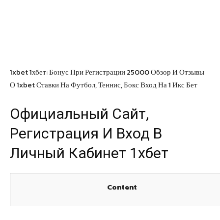
1xbet 1хбет: Бонус При Регистрации 25000 Обзор И Отзывы
О 1xbet Ставки На Футбол, Теннис, Бокс Вход На 1 Икс Бет
Официальный Сайт,
Регистрация И Вход В
Личный Кабинет 1хбет
Content