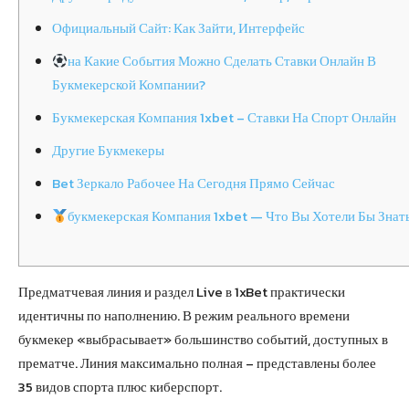
Официальный Сайт: Как Зайти, Интерфейс
на Какие События Можно Сделать Ставки Онлайн В
Букмекерской Компании?
Букмекерская Компания 1xbet – Ставки На Спорт Онлайн
Другие Букмекеры
Bet Зеркало Рабочее На Сегодня Прямо Сейчас
букмекерская Компания 1xbet — Что Вы Хотели Бы Знат
Предматчевая линия и раздел Live в 1xBet практически
идентичны по наполнению. В режим реального времени
букмекер «выбрасывает» большинство событий, доступных в
прематче. Линия максимально полная – представлены более
35 видов спорта плюс киберспорт.