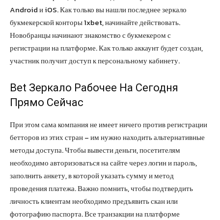
Android и iOS. Как только вы нашли последнее зеркало
букмекерской конторы 1xbet, начинайте действовать.
Новобранцы начинают знакомство с букмекером с
регистрации на платформе. Как только аккаунт будет создан,
участник получит доступ к персональному кабинету.
Bet Зеркало Рабочее На Сегодня
Прямо Сейчас
При этом сама компания не имеет ничего против регистрации
бетторов из этих стран – им нужно находить альтернативные
методы доступа. Чтобы вывести деньги, посетителям
необходимо авторизоваться на сайте через логин и пароль,
заполнить анкету, в которой указать сумму и метод
проведения платежа. Важно помнить, чтобы подтвердить
личность клиентам необходимо предъявить скан или
фотографию паспорта. Все транзакции на платформе