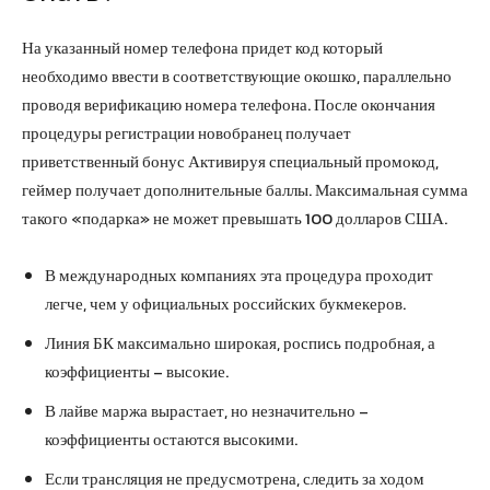
На указанный номер телефона придет код который
необходимо ввести в соответствующие окошко, параллельно
проводя верификацию номера телефона. После окончания
процедуры регистрации новобранец получает
приветственный бонус Активируя специальный промокод,
геймер получает дополнительные баллы. Максимальная сумма
такого «подарка» не может превышать 100 долларов США.
В международных компаниях эта процедура проходит
легче, чем у официальных российских букмекеров.
Линия БК максимально широкая, роспись подробная, а
коэффициенты – высокие.
В лайве маржа вырастает, но незначительно –
коэффициенты остаются высокими.
Если трансляция не предусмотрена, следить за ходом