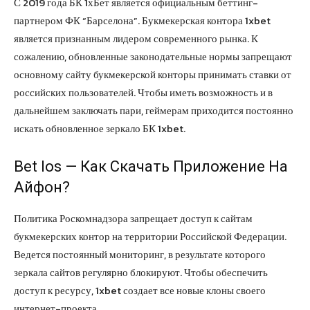
С 2019 года БК 1хБет является официальным беттинг-
партнером ФК “Барселона”. Букмекерская контора 1xbet
является признанным лидером современного рынка. К
сожалению, обновленные законодательные нормы запрещают
основному сайту букмекерской конторы принимать ставки от
российских пользователей. Чтобы иметь возможность и в
дальнейшем заключать пари, геймерам приходится постоянно
искать обновленное зеркало БК 1xbet.
Bet Іos — Как Скачать Приложение На
Айфон?
Политика Роскомнадзора запрещает доступ к сайтам
букмекерских контор на территории Российской Федерации.
Ведется постоянный мониторинг, в результате которого
зеркала сайтов регулярно блокируют. Чтобы обеспечить
доступ к ресурсу, 1xbet создает все новые клоны своего
интернет-проекта.