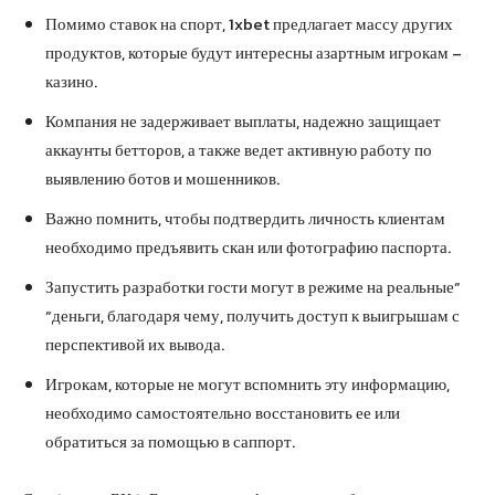
Помимо ставок на спорт, 1xbet предлагает массу других
продуктов, которые будут интересны азартным игрокам –
казино.
Компания не задерживает выплаты, надежно защищает
аккаунты бетторов, а также ведет активную работу по
выявлению ботов и мошенников.
Важно помнить, чтобы подтвердить личность клиентам
необходимо предъявить скан или фотографию паспорта.
Запустить разработки гости могут в режиме на реальные”
“деньги, благодаря чему, получить доступ к выигрышам с
перспективой их вывода.
Игрокам, которые не могут вспомнить эту информацию,
необходимо самостоятельно восстановить ее или
обратиться за помощью в саппорт.