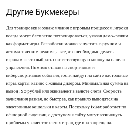
Другие Букмекеры
Для тренировки и ознакомления с игровым процессом, игроки
всегда могут бесплатно потренироваться, указав демо-режим
как формат игры. Разработки можно запустить в ручном и
автоматическом режиме, а все, что необходимо делать
игрокам — это выбрать соответствующую кнопку на панели
управления. Помимо ставок на спортивные и
киберспортивные события, гости найдут на сайте настольные
игры, карты, казино с живым дилером. Минимальная сумма на
вывод : 50 рублей или эквивалент в валюте счета. Скорость
зачисления разная, но быстрее, как правило выводятся на
электронные кошельки и карты. Поскольку 1xBet работает по
офшорной лицензии, с доступом к сайту могут возникнуть
проблемы у клиентов из тех стран, где она запрещена.