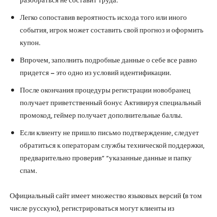
Легко сопоставив вероятность исхода того или иного
события, игрок может составить свой прогноз и оформить
купон.
Впрочем, заполнить подробные данные о себе все равно
придется – это одно из условий идентификации.
После окончания процедуры регистрации новобранец
получает приветственный бонус Активируя специальный
промокод, геймер получает дополнительные баллы.
Если клиенту не пришло письмо подтверждение, следует
обратиться к операторам службы технической поддержки,
предварительно проверив” “указанные данные и папку
спам.
Официальный сайт имеет множество языковых версий (в том
числе русскую), регистрироваться могут клиенты из