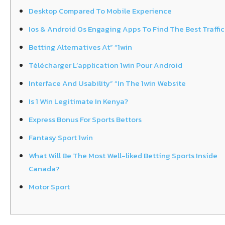
Desktop Compared To Mobile Experience
Ios & Android Os Engaging Apps To Find The Best Traffic
Betting Alternatives At” “1win
Télécharger L’application 1win Pour Android
Interface And Usability” “In The 1win Website
Is 1 Win Legitimate In Kenya?
Express Bonus For Sports Bettors
Fantasy Sport 1win
What Will Be The Most Well-liked Betting Sports Inside
Canada?
Motor Sport