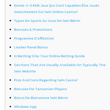
Existe-t-il Kklk Jeux Qui Sont Capables Être Joués
Gratuitement Sur 1win Online Casino?
Types De Sports Au Vues De 1win Bénin
Bonuses & Promotions
Programme D’affiliation
Leader Panel Bonus
In Betting Site: Your Online Betting Guide
Sections That Are Usually Available On Typically The
1win Website
Pros And Cons Regarding 1win Casino”
Bonuses For Tanzanian Players
Bonus De Bienvenue 1win Bénin
Windows App