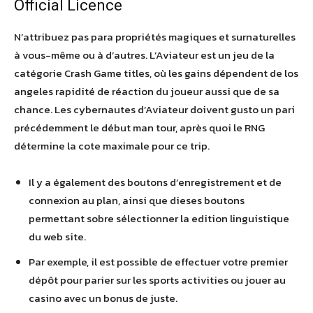
Official Licence
N’attribuez pas para propriétés magiques et surnaturelles
à vous-même ou à d’autres. L’Aviateur est un jeu de la
catégorie Crash Game titles, où les gains dépendent de los
angeles rapidité de réaction du joueur aussi que de sa
chance. Les cybernautes d’Aviateur doivent gusto un pari
précédemment le début man tour, après quoi le RNG
détermine la cote maximale pour ce trip.
Il y a également des boutons d’enregistrement et de
connexion au plan, ainsi que dieses boutons
permettant sobre sélectionner la edition linguistique
du web site.
Par exemple, il est possible de effectuer votre premier
dépôt pour parier sur les sports activities ou jouer au
casino avec un bonus de juste.