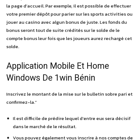
la page d’accueil. Par exemple, il est possible de effectuer
votre premier dépôt pour parier sur les sports activities ou
jouer au casino avec algun bonus de juste. Les fonds du
bonus seront tout de suite crédités sur le solde de le
compte bonus leur fois que les joueurs aurez rechargé cet
solde.
Application Mobile Et Home
Windows De 1win Bénin
Inscrivez le montant de la mise sur le bulletin sobre pari et
confirmez-la.”
Il est difficile de prédire lequel d’entre eux sera décisif
dans le marché de le résultat.
Vous pouvez également vous inscrire à nos comptes de