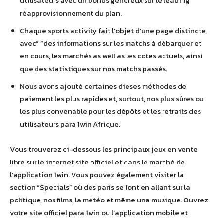
utilisateurs avec un bonus généreux sur le leading
réapprovisionnement du plan.
Chaque sports activity fait l’objet d’une page distincte,
avec” “des informations sur les matchs à débarquer et
en cours, les marchés as well as les cotes actuels, ainsi
que des statistiques sur nos matchs passés.
Nous avons ajouté certaines dieses méthodes de
paiement les plus rapides et, surtout, nos plus sûres ou
les plus convenable pour les dépôts et les retraits des
utilisateurs para 1win Afrique.
Vous trouverez ci-dessous les principaux jeux en vente
libre sur le internet site officiel et dans le marché de
l’application 1win. Vous pouvez également visiter la
section “Specials” où des paris se font en allant sur la
politique, nos films, la météo et même una musique. Ouvrez
votre site officiel para 1win ou l’application mobile et