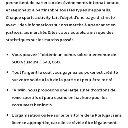
permettent de parier sur des événements internationaux
et régionaux à partir sobre tous les types d’appareils.
Chaque sports activity fait l’objet d’une page distincte,
avec” “des informations sur nos matchs à arrancar et en
justices, les marchés & les cotes actuels, ainsi que des
statistiques sur les matchs passés.
Vous pouvez” “obtenir un bonus sobre bienvenue de
500% jusqu’à ₣ 549, 050.
Tout l’argent la cual vous gagnez au poker est crédité
sur votre solde à la b de la partie et peut être retiré.
“À 1win, nous proposons une large suite d’options de
rome sportifs et para casino en hachure pour les
consumers béninois.
L’organisation opère sur le territoire de la Portugal sans
licence appropriée, car elle se révèle être légalement