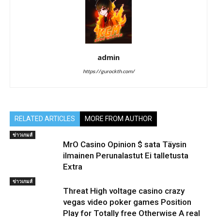
admin
https://gurockth.com/
RELATED ARTICLES
MORE FROM AUTHOR
ข่าวเกมส์
MrO Casino Opinion $ sata Täysin
ilmainen Perunalastut Ei talletusta
Extra
ข่าวเกมส์
Threat High voltage casino crazy
vegas video poker games Position
Play for Totally free Otherwise A real