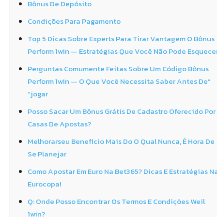
Bônus De Depósito
Condições Para Pagamento
Top 5 Dicas Sobre Experts Para Tirar Vantagem O Bônus
Perform 1win — Estratégias Que Você Não Pode Esquece
Perguntas Comumente Feitas Sobre Um Código Bônus
Perform 1win — O Que Você Necessita Saber Antes De”
“jogar
Posso Sacar Um Bônus Grátis De Cadastro Oferecido Por
Casas De Apostas?
Melhorarseu Benefício Mais Do O Qual Nunca, É Hora De
Se Planejar
Como Apostar Em Euro Na Bet365? Dicas E Estratégias N
Eurocopa!
Q: Onde Posso Encontrar Os Termos E Condições Weil
1win?