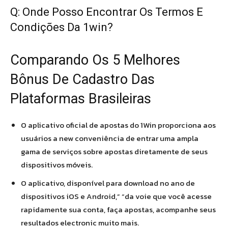
Q: Onde Posso Encontrar Os Termos E
Condições Da 1win?
Comparando Os 5 Melhores
Bônus De Cadastro Das
Plataformas Brasileiras
O aplicativo oficial de apostas do 1Win proporciona aos
usuários a new conveniência de entrar uma ampla
gama de serviços sobre apostas diretamente de seus
dispositivos móveis.
O aplicativo, disponível para download no ano de
dispositivos iOS e Android,” “da voie que você acesse
rapidamente sua conta, faça apostas, acompanhe seus
resultados electronic muito mais.