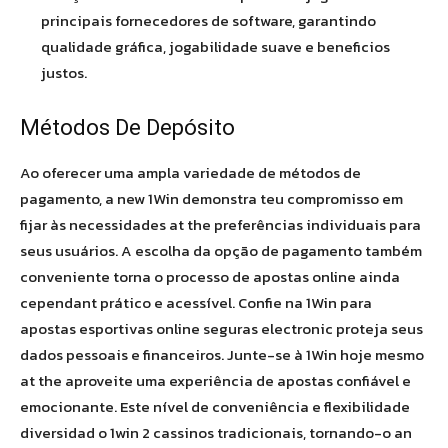
principais fornecedores de software, garantindo
qualidade gráfica, jogabilidade suave e beneficios
justos.
Métodos De Depósito
Ao oferecer uma ampla variedade de métodos de
pagamento, a new 1Win demonstra teu compromisso em
fijar às necessidades at the preferências individuais para
seus usuários. A escolha da opção de pagamento também
conveniente torna o processo de apostas online ainda
cependant prático e acessível. Confie na 1Win para
apostas esportivas online seguras electronic proteja seus
dados pessoais e financeiros. Junte-se à 1Win hoje mesmo
at the aproveite uma experiência de apostas confiável e
emocionante. Este nível de conveniência e flexibilidade
diversidad o 1win 2 cassinos tradicionais, tornando-o an