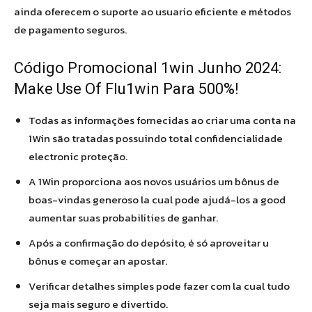
ainda oferecem o suporte ao usuario eficiente e métodos
de pagamento seguros.
Código Promocional 1win Junho 2024:
Make Use Of Flu1win Para 500%!
Todas as informações fornecidas ao criar uma conta na
1Win são tratadas possuindo total confidencialidade
electronic proteção.
A 1Win proporciona aos novos usuários um bônus de
boas-vindas generoso la cual pode ajudá-los a good
aumentar suas probabilities de ganhar.
Após a confirmação do depósito, é só aproveitar u
bônus e começar an apostar.
Verificar detalhes simples pode fazer com la cual tudo
seja mais seguro e divertido.