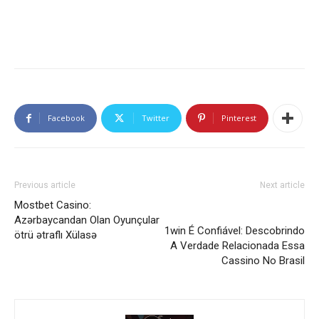
Facebook
Twitter
Pinterest
Previous article
Next article
Mostbet Casino:
Azərbaycandan Olan Oyunçular
1win É Confiável: Descobrindo
ötrü ətraflı Xülasə
A Verdade Relacionada Essa
Cassino No Brasil