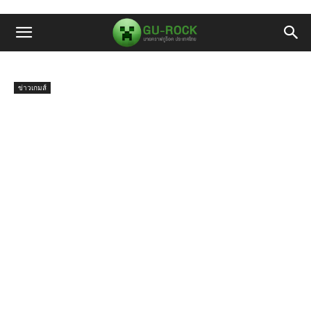
ข่าวเกมส์