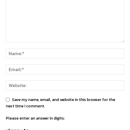
Save my name, email, and website in this browser for the
next time I comment.
Please enter an answer in digits: