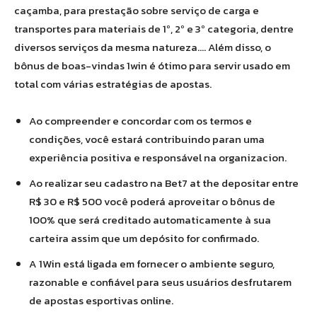
caçamba, para prestação sobre serviço de carga e
transportes para materiais de 1º, 2º e 3º categoria, dentre
diversos serviços da mesma natureza…. Além disso, o
bônus de boas-vindas 1win é ótimo para servir usado em
total com várias estratégias de apostas.
Ao compreender e concordar com os termos e
condições, você estará contribuindo paran uma
experiência positiva e responsável na organizacion.
Ao realizar seu cadastro na Bet7 at the depositar entre
R$ 30 e R$ 500 você poderá aproveitar o bônus de
100% que será creditado automaticamente à sua
carteira assim que um depósito for confirmado.
A 1Win está ligada em fornecer o ambiente seguro,
razonable e confiável para seus usuários desfrutarem
de apostas esportivas online.