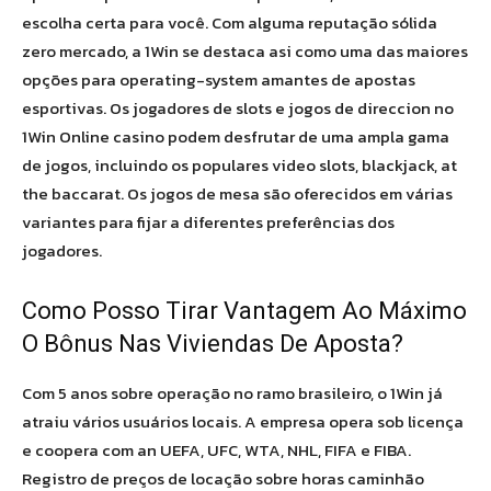
escolha certa para você. Com alguma reputação sólida
zero mercado, a 1Win se destaca asi como uma das maiores
opções para operating-system amantes de apostas
esportivas. Os jogadores de slots e jogos de direccion no
1Win Online casino podem desfrutar de uma ampla gama
de jogos, incluindo os populares video slots, blackjack, at
the baccarat. Os jogos de mesa são oferecidos em várias
variantes para fijar a diferentes preferências dos
jogadores.
Como Posso Tirar Vantagem Ao Máximo
O Bônus Nas Viviendas De Aposta?
Com 5 anos sobre operação no ramo brasileiro, o 1Win já
atraiu vários usuários locais. A empresa opera sob licença
e coopera com an UEFA, UFC, WTA, NHL, FIFA e FIBA.
Registro de preços de locação sobre horas caminhão