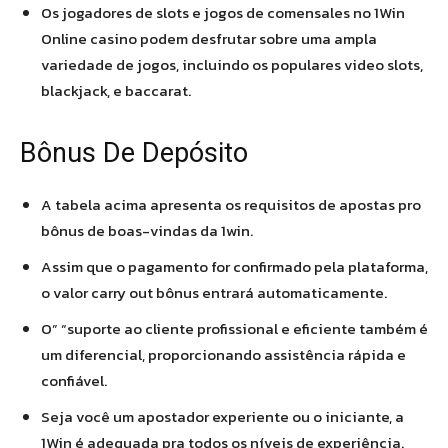
Os jogadores de slots e jogos de comensales no 1Win
Online casino podem desfrutar sobre uma ampla
variedade de jogos, incluindo os populares video slots,
blackjack, e baccarat.
Bônus De Depósito
A tabela acima apresenta os requisitos de apostas pro
bônus de boas-vindas da 1win.
Assim que o pagamento for confirmado pela plataforma,
o valor carry out bônus entrará automaticamente.
O” “suporte ao cliente profissional e eficiente também é
um diferencial, proporcionando assistência rápida e
confiável.
Seja você um apostador experiente ou o iniciante, a
1Win é adequada pra todos os níveis de experiência.