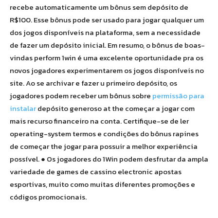
recebe automaticamente um bônus sem depósito de
R$100. Esse bônus pode ser usado para jogar qualquer um
dos jogos disponíveis na plataforma, sem a necessidade
de fazer um depósito inicial. Em resumo, o bônus de boas-
vindas perform 1win é uma excelente oportunidade pra os
novos jogadores experimentarem os jogos disponíveis no
site. Ao se archivar e fazer u primeiro depósito, os
jogadores podem receber um bônus sobre
permissão para
instalar
depósito generoso at the começar a jogar com
mais recurso financeiro na conta. Certifique-se de ler
operating-system termos e condições do bônus rapines
de começar the jogar para possuir a melhor experiência
possível. ● Os jogadores do 1Win podem desfrutar da ampla
variedade de games de cassino electronic apostas
esportivas, muito como muitas diferentes promoções e
códigos promocionais.