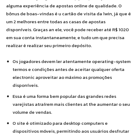
alguma experiência de apostas online de qualidade. O
bônus de boas-vindas é u cartão de visita da 1win, já que é
um 2 melhores entre todas as casas de apostas
disponíveis. Graças an ele, você pode receber até R$ 1020
em sua conta instantaneamente, e tudo um que precisa
realizar é realizar seu primeiro depósito.
Os jogadores devem ler atentamente operating-system
termos e condições antes de aceitar qualquer oferta
electronic aproveitar ao máximo as promoções
disponíveis.
Essa é uma forma bem popular das grandes redes
varejistas atraírem mais clientes at the aumentar o seu
volume de vendas.
O site é otimizado para desktop computers e
dispositivos móveis, permitindo aos usuários desfrutar