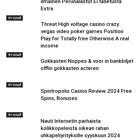
ilmainen Perunalastut Ei talletusta
Extra
ข่าวเกมส์
Threat High voltage casino crazy
vegas video poker games Position
Play for Totally free Otherwise A real
income
ข่าวเกมส์
Gokkasten Noppes & voor in bankbiljet
offlin gokkasten acteren
ข่าวเกมส์
Spintropolis Casino Review 2024 Free
Spins, Bonuses
ข่าวเกมส์
Nauti Internetin parhaista
kolikkopeleistä oikean rahan
uhkapeliyrityksille syyskuun 2024