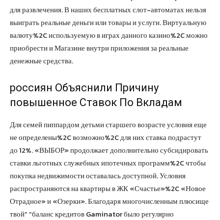
для развлечения. В наших бесплатных слот-автоматах нельзя
выиграть реальные деньги или товары и услуги. Виртуальную
валюту%2C используемую в играх данного казино%2C можно
приобрести и Магазине внутри приложения за реальные
денежные средства.
россиян Объяснили Причину
повышенное Ставок По Вкладам
Для семей пиппардом детьми старшего возрасте условия еще
не определены%2C возможно%2C для них ставка подрастут
до 12%. «ВЫБОР» продолжает дополнительно субсидировать
ставки льготных служебных ипотечных программ%2C чтобы
покупка недвижимости оставалась доступной. Условия
распространяются на квартиры в ЖК «Счастье»%2C «Новое
Отрадное» и «Озерки». Благодаря многочисленным плюсище
твой” “баланс кредитов Gaminator было регулярно