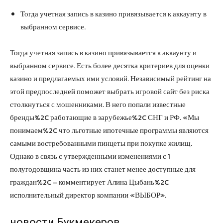
Тогда учетная запись в казино привязывается к аккаунту в
выбранном сервисе.
Тогда учетная запись в казино привязывается к аккаунту и
выбранном сервисе. Есть более десятка критериев для оценки
казино и предлагаемых ими условий. Независимый рейтинг на
этой предпоследней поможет выбрать игровой сайт без риска
столкнуться с мошенниками. В него попали известные
бренды%2C работающие в зарубежье%2C СНГ и РФ. «Мы
понимаем%2C что льготные ипотечные программы являются
самыми востребованными пинцеты при покупке жилищ.
Однако в связь с утвержденными изменениями с 1
полугодовщина часть из них станет менее доступные для
граждан%2C – комментирует Алина Цыбань%2C
исполнительный директор компании «ВЫБОР».
новости Букмекеров