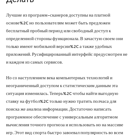
Лучшие из программ-сканеров доступны на платной
основе%2C но пользователям может быть предложен
бесплатный пробный период или свободный доступ к
определенной стороны функционала. В зачастую своем они
только имеют мобильной версии%2C а также удобных
приложений. Русифицированный интерфейс предусмотрен не
и каждом из самых сервисов.
Но со наступлением века компьютерных технологий и
неограниченный доступом к статистическим данным эта
ситуация изменилась. Теперь%2C чтобы найти выгодную
ставку на футбол%2C только нужно тратить полчаса для
поиска же анализа информации. Достаточно написать
программное обеспечение с универсальным алгоритмом
вычисления точного прогноза и использовать но на массиве
игр. Этот вид спорта быстро завоевал популярность во всем