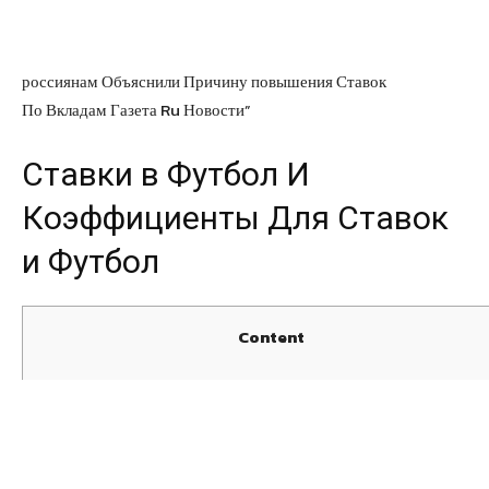
россиянам Объяснили Причину повышения Ставок
По Вкладам Газета Ru Новости”
Ставки в Футбол И
Коэффициенты Для Ставок
и Футбол
Content