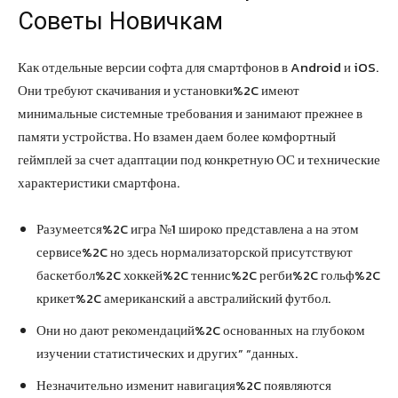
Советы Новичкам
Как отдельные версии софта для смартфонов в Android и iOS.
Они требуют скачивания и установки%2C имеют
минимальные системные требования и занимают прежнее в
памяти устройства. Но взамен даем более комфортный
геймплей за счет адаптации под конкретную ОС и технические
характеристики смартфона.
Разумеется%2C игра №1 широко представлена а на этом
сервисе%2C но здесь нормализаторской присутствуют
баскетбол%2C хоккей%2C теннис%2C регби%2C гольф%2C
крикет%2C американский а австралийский футбол.
Они но дают рекомендаций%2C основанных на глубоком
изучении статистических и других” “данных.
Незначительно изменит навигация%2C появляются