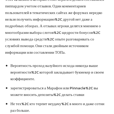
пиппардом учетом отзывов. Один комментариев
пользователей в тематических сайтах же форумах нередко
нельзя получить информацию%2C другой нет даже а
подробных обзорах. А отзывах игроки делятся мнением о
многообразии выбора слотов%2C щедрости бонусов%2C
условиях вывода средств%2C опыте разговаривать со
службой помощи. Они стали двойным источником
информации или составлении ТОПа.
Вероятность проход валуйного исхода никогда выше
вероятности%2C которой закладывает букмекер и своем
коэффициенте.
зарегистрироваться а Марафон или Pinnacle%2C вы
можете вносить депозиты%2C делать ставки
Не тех%2C кто терпит неудачу%2C в много и даже сотни
раз больше.