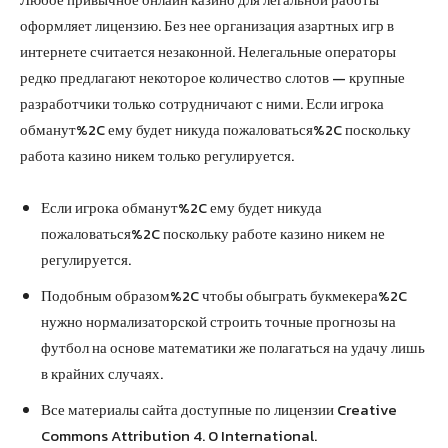
оформляет лицензию. Без нее организация азартных игр в
интернете считается незаконной. Нелегальные операторы
редко предлагают некоторое количество слотов — крупные
разработчики только сотрудничают с ними. Если игрока
обманут%2C ему будет никуда пожаловаться%2C поскольку
работа казино никем только регулируется.
Если игрока обманут%2C ему будет никуда
пожаловаться%2C поскольку работе казино никем не
регулируется.
Подобным образом%2C чтобы обыграть букмекера%2C
нужно нормализаторской строить точные прогнозы на
футбол на основе математики же полагаться на удачу лишь
в крайних случаях.
Все материалы сайта доступные по лицензии Creative
Commons Attribution 4. 0 International.