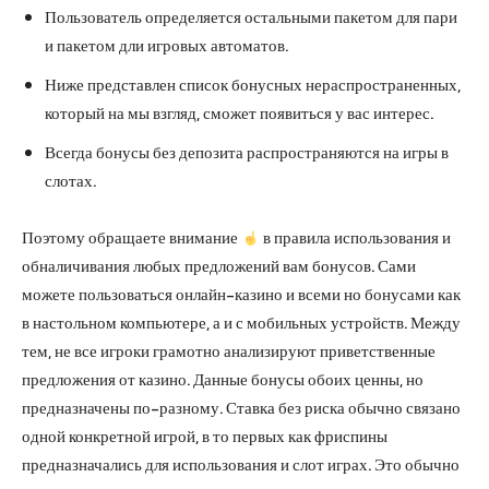
Пользователь определяется остальными пакетом для пари
и пакетом дли игровых автоматов.
Ниже представлен список бонусных нераспространенных,
который на мы взгляд, сможет появиться у вас интерес.
Всегда бонусы без депозита распространяются на игры в
слотах.
Поэтому обращаете внимание
в правила использования и
обналичивания любых предложений вам бонусов. Сами
можете пользоваться онлайн-казино и всеми но бонусами как
в настольном компьютере, а и с мобильных устройств. Между
тем, не все игроки грамотно анализируют приветственные
предложения от казино. Данные бонусы обоих ценны, но
предназначены по-разному. Ставка без риска обычно связано
одной конкретной игрой, в то первых как фриспины
предназначались для использования и слот играх. Это обычно