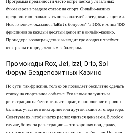
Программа преданности часто встречается у легальных
букмекеров в разделе ставок на спорт. Онлайн-казино
предпочитают заваливать пользователей соседними акциями.
Исключением оказалось 1xBet с бонусом” “а 50% и конца 100
фриспинов за каждый десятый депозит в онлайн-казино.
Процедура вознаграждения выглядит громоздко и требует
отыгрыша с определенным вейджером.
Промокоды Rox, Jet, Izzi, Drip, Sol
Форум Бездепозитных Казино
По сути, так фриспин, только он позволяет бесплатно сделать
ставку на спортивное событие. Его нельзя получить за
регистрацию на беттинг-платформе, и пополнение игрового
баланса, участие в викторине или другой акции от оператора.
Советуем их, чтобы четко распорядиться деньгами. В любом
случае, бонус за регистрацию — это хорошая поддержку,
которая при нужном подходе станет только больше. Прежде,