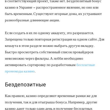
в соответствующий проект, также нет. Бездепозитный бонус
казино в Украине – распространенное явлению, но оно или
быть временным. Существуют игорные дома, их устраивают
разнообразные длиннющие акции.
Если создать в их по одному аккаунту, это разрешается.
Запрещена только повторная регистрация на одном сайте. Для
кешаута в этом разделе можно выбрать другую вкладку.
Быстро просмотреть собственный список провайдеров
невозможно через фильтры. А лобби необходимо
активировать сортировку по разработчикам
бесплатные
промокоды казино
.
Бездепозитные
Как правило, казино определяют временные рамки же для
получения, так и для отыгрыша бонуса. Например, другие
казино дают только один день и получение бесплатных