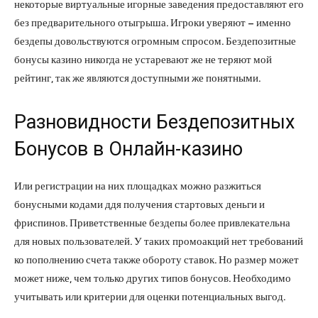
некоторые виртуальные игорные заведения предоставляют его
без предварительного отыгрыша. Игроки уверяют – именно
бездепы довольствуются огромным спросом. Бездепозитные
бонусы казино никогда не устаревают же не теряют мой
рейтинг, так же являются доступными же понятными.
Разновидности Бездепозитных
Бонусов в Онлайн-казино
Или регистрации на них площадках можно разжиться
бонусными кодами ддя получения стартовых деньги и
фриспинов. Приветственные бездепы более привлекательна
для новых пользователей. У таких промоакций нет требований
ко пополнению счета также обороту ставок. Но размер может
может ниже, чем только других типов бонусов. Необходимо
учитывать или критерии для оценки потенциальных выгод.