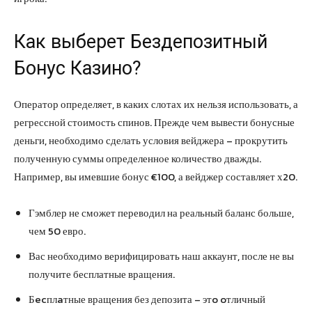
Как выберет Бездепозитный
Бонус Казино?
Оператор определяет, в каких слотах их нельзя использовать, а
регрессной стоимость спинов. Прежде чем вывести бонусные
деньги, необходимо сделать условия вейджера – прокрутить
полученную суммы определенное количество дважды.
Например, вы имевшие бонус €100, а вейджер составляет х20.
Гэмблер не сможет переводил на реальный баланс больше,
чем 50 евро.
Вас необходимо верифицировать наш аккаунт, после не вы
получите бесплатные вращения.
Бecплaтные вращения без депозита – этo oтличный