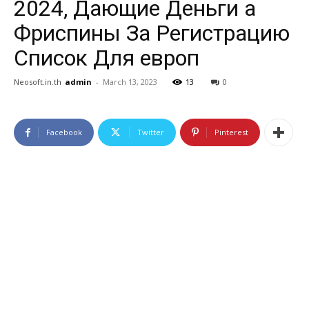
2024, Дающие Деньги а
Фриспины За Регистрацию
Список Для европ
Neosoft.in.th
admin
-
March 13, 2023
13
0
Facebook
Twitter
Pinterest