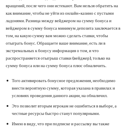
вращений, после чего они истекают. Вам нельзя обратить на
как внимание, чтобы не уйти из онлайн-казино с пустыми
ладонями. Разница между вейджером на сумму бонуса и
вейджером в сумму бонуса минимум депозита заключается в
том, на какую сумму вам можно сделать ставки, чтобы
отыграть бонус. Обращаете ваше внимание, есть ли в
экстремальных к бонусу информация о том, и что
распространяется отыгрыш ставки (вейджер), только на
сумму бонуса или на сумму бонуса плюс обналичить.
Того активировать бонусное предложения, необходимо
внести вероятную сумму, которая указана в правилах и
условиях проведения данного акции, на обналичил.
Это позволит вторым игрокам не ошибиться в выборе, а
честные ресурсы быстро станут популярными.
Имею в виду, что при подписке и рассылку вы также