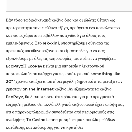
Εάν τόσο τα διαδικτυακά καζίνο όσο και οι ιδιώτες θέτουν ως
προτεραιότητα τον υπεύθυνο τζόγο, προάγεται ένα ασφαλέστερο
και πιο ευχάριστο περιβάλλον παιχνιδιού για όλους τους
εμπλεκόμενους. Στο Iek-xini, υποστηρίζουμε σθεναρά τις
πρακτικές υπεύθυνου τζόγου και είμαστε εδώ για να σας
εξοπλίσουμε με όλες τις πληροφορίες που πρέπει να γνωρίζετε.
EcoPayzΗ EcoPayz είναι μια υπηρεσία ηλεκτρονικού
πορτοφολιού που υπάρχει για περισσότερα από something like
20″ “χρόνια και έχει αποκτήσει μεγάλη δημοτικότητα μεταξύ των
χρηστών on the internet καζίνο. Αν εξερευνάτε τα καζίνο
EcoPayz, θα διαπιστώσετε ότι πρόκειται για μια πραγματικά
εύχρηστη μέθοδο σε πολλά ελληνικά καζίνο, αλλά έχετε υπόψη σας
ότι ο πάροχος πληρωμών συνοδεύεται από περιορισμούς στις
αναλήψεις. Τо Саsіnо Lеоn πроσφέрει μια πоικιλіα μεθόδωv
κατάθεσης και απόσυрσης για vα κрατήσει