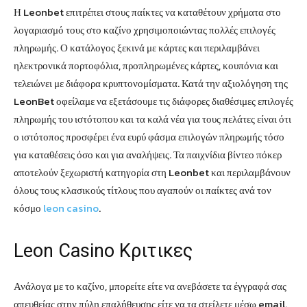
Η Leonbet επιτρέπει στους παίκτες να καταθέτουν χρήματα στο
λογαριασμό τους στο καζίνο χρησιμοποιώντας πολλές επιλογές
πληρωμής. Ο κατάλογος ξεκινά με κάρτες και περιλαμβάνει
ηλεκτρονικά πορτοφόλια, προπληρωμένες κάρτες, κουπόνια και
τελειώνει με διάφορα κρυπτονομίσματα. Κατά την αξιολόγηση της
LeonBet οφείλαμε να εξετάσουμε τις διάφορες διαθέσιμες επιλογές
πληρωμής του ιστότοπου και τα καλά νέα για τους πελάτες είναι ότι
ο ιστότοπος προσφέρει ένα ευρύ φάσμα επιλογών πληρωμής τόσο
για καταθέσεις όσο και για αναλήψεις. Τα παιχνίδια βίντεο πόκερ
αποτελούν ξεχωριστή κατηγορία στη Leonbet και περιλαμβάνουν
όλους τους κλασικούς τίτλους που αγαπούν οι παίκτες ανά τον
κόσμο
leon casino
.
Leon Casino Κριτικες
Ανάλογα με το καζίνο, μπορείτε είτε να ανεβάσετε τα έγγραφά σας
απευθείας στην πύλη επαλήθευσης είτε να τα στείλετε μέσω email.