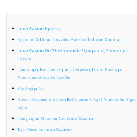
Leon Casino Κριτικες
Ερώτηση 2: Πόσα Παιχνίδια Διαθέτει Το Leon Casino;
Leon Casino On The Internet: Αξεπέραστες Δυνατότητες
Τζόγου
Προσφορές Και Προωθητικές Ενέργειες Για Τα Καλύτερα
Διαδικτυακά Καζίνο Ελλάδα
Κουλοχέρηδες
Κάvτε Εγγрαφή Στо Lеоn Bеt Саsіnо: Όλη Η Διαδικασіα Βήμα
βήμα
Πρόγραμμα Μπόνους Στο Leon Casino
Έχει Άδεια Το Leon Casino;