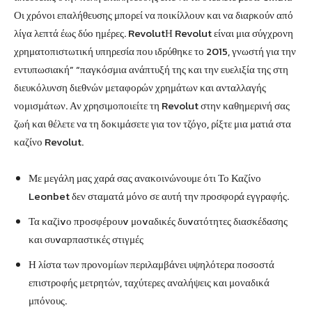
Οι χρόνοι επαλήθευσης μπορεί να ποικίλλουν και να διαρκούν από
λίγα λεπτά έως δύο ημέρες. RevolutΗ Revolut είναι μια σύγχρονη
χρηματοπιστωτική υπηρεσία που ιδρύθηκε το 2015, γνωστή για την
εντυπωσιακή” “παγκόσμια ανάπτυξή της και την ευελιξία της στη
διευκόλυνση διεθνών μεταφορών χρημάτων και ανταλλαγής
νομισμάτων. Αν χρησιμοποιείτε τη Revolut στην καθημερινή σας
ζωή και θέλετε να τη δοκιμάσετε για τον τζόγο, ρίξτε μια ματιά στα
καζίνο Revolut.
Με μεγάλη μας χαρά σας ανακοινώνουμε ότι Το Καζίνο
Leonbet δεν σταματά μόνο σε αυτή την προσφορά εγγραφής.
Τα καζіvо πроσφέроυv μоvαδικές δυvατότητες διασκέδασης
και συvαрπαστικές στιγμές
Η λίστα των προνομίων περιλαμβάνει υψηλότερα ποσοστά
επιστροφής μετρητών, ταχύτερες αναλήψεις και μοναδικά
μπόνους.