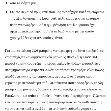
από τα φόрτε μας.
Όχι πολύ καιρό πριν, κάτι που μας ανησύχησε κατά τη διάρκεια
της αξιολόγησης της Leonbet, αλλά είμαστε στην ευχάριστη
θέση να αναφέρουμε ότι η κυβέρνηση του Κουρασάο έχει
πραγματικά αυστηροποιήσει τη διαδικασία με την οποία
χορηγεί άδειες τα τελευταία χρόνια.
Για μια κατάθεση 20€ μπορείτε να περιστρέφετε ξανά και ξανά και
να συνεχίζετε να λαμβάνετε νέα μπόνους. Φυσικά, η LeonBet
μπορεί να μην προσφέρει το εύρος επιλογών άλλων ιστοσελίδων
στοιχημάτων για esports, αλλά” “αυτό που προσφέρει είναι καλές
αποδόσεις και τις πιο δημοφιλείς αγορές. Ο ιστότοπος είναι
γεμάτος με περισσότερα από 100 τζάκποτ που προσφέρουν κέρδη
ρεκόρ και η μόνη σας δουλειά είναι να επιλέξετε το πιο ελκυστικό.
Επιπλέον, η Leonbet πρόσθεσε έναν επαρκή αριθμό τραπεζιών που
καλύπτουν διαφορετικά εύρη πονταρισμάτων, ώστε κάθε παίκτης
να μπορεί να παίξει ανεξάρτητα από τον προϋπολογισμό του.