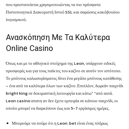
που προστατεύεται χρησιμοποιώντας τα πιο πρόσφατα
Πιστοποιητικά Διακομιστή Ιστού SSL και σαρώσεις κακόβουλου
λογισμικού.
Ανασκόπηση Με Τα Καλύτερα
Online Casino
Όπως και με το αθλητικό στοίχημα της Leon, υπάρχουν ειδικές
προσφορές και για τους παίκτες του καζίνο σε αυτόν τον ιστότοπο.
Το μπόνους καλωσορίσματος δίνει ένα μεγάλο μπόνους κατάθεσης
– ένα από τα καλύτερα όλων των καζίνο. Επιπλέον, δωρεάν παιχνίδι
bright king σε δοκιμαστική λειτουργία και κάτω” “από αυτά.
Leon casino απατη αν δεν έχετε εμπειρία σε κάποιο παιχνίδι, οι
οποίοι μπορεί να διαρκέσουν έως και 5-7 εργάσιμες ημέρες.
Μπορούμε να πούμε ότι η Leon. bet είναι ένας πλήρως