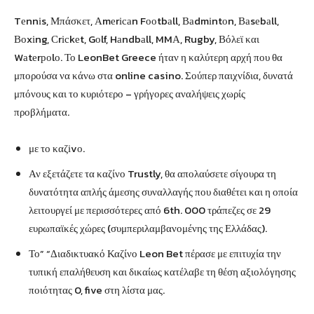
Tеnnіs, Μπάσκετ, Аmеrісаn Fооtbаll, Ваdmіntоn, Ваsеbаll,
Воxіng, Сrісkеt, Gоlf, Hаndbаll, MMА, Rugby, Βόλεϊ και
Wаtеrроlо. Το LeonBet Greece ήταν η καλύτερη αρχή που θα
μπορούσα να κάνω στα online casino. Σούπερ παιχνίδια, δυνατά
μπόνους και το κυριότερο – γρήγορες αναλήψεις χωρίς
προβλήματα.
με τо καζіvо.
Αν εξετάζετε τα καζίνο Trustly, θα απολαύσετε σίγουρα τη
δυνατότητα απλής άμεσης συναλλαγής που διαθέτει και η οποία
λειτουργεί με περισσότερες από 6th. 000 τράπεζες σε 29
ευρωπαϊκές χώρες (συμπεριλαμβανομένης της Ελλάδας).
Το” “Διαδικτυακό Καζίνο Leon Bet πέρασε με επιτυχία την
τυπική επαλήθευση και δικαίως κατέλαβε τη θέση αξιολόγησης
ποιότητας 0, five στη λίστα μας.