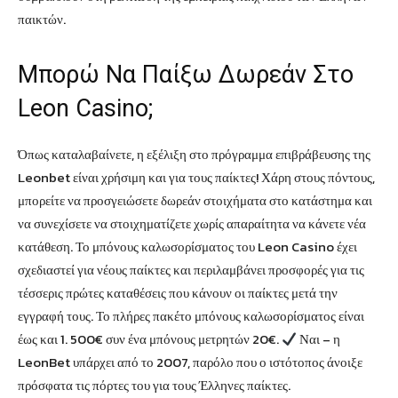
παικτών.
Μπορώ Να Παίξω Δωρεάν Στο
Leon Casino;
Όπως καταλαβαίνετε, η εξέλιξη στο πρόγραμμα επιβράβευσης της
Leonbet είναι χρήσιμη και για τους παίκτες! Χάρη στους πόντους,
μπορείτε να προσγειώσετε δωρεάν στοιχήματα στο κατάστημα και
να συνεχίσετε να στοιχηματίζετε χωρίς απαραίτητα να κάνετε νέα
κατάθεση. Το μπόνους καλωσορίσματος του Leon Casino έχει
σχεδιαστεί για νέους παίκτες και περιλαμβάνει προσφορές για τις
τέσσερις πρώτες καταθέσεις που κάνουν οι παίκτες μετά την
εγγραφή τους. Το πλήρες πακέτο μπόνους καλωσορίσματος είναι
έως και 1. 500€ συν ένα μπόνους μετρητών 20€.
Ναι – η
LeonBet υπάρχει από το 2007, παρόλο που ο ιστότοπος άνοιξε
πρόσφατα τις πόρτες του για τους Έλληνες παίκτες.