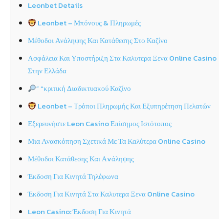
Leonbet Details
Leonbet – Μπόνους & Πληρωμές
Μέθοδοι Ανάληψης Και Κατάθεσης Στο Καζίνο
Ασφάλεια Και Υποστήριξη Στα Καλυτερα Ξενα Online Casino
Στην Ελλάδα
” “κριτική Διαδικτυακού Καζίνο
Leonbet – Τρόποι Πληρωμής Και Εξυπηρέτηση Πελατών
Εξερευνήστε Leon Casino Επίσημος Ιστότοπος
Μια Ανασκόπηση Σχετικά Με Τα Καλύτερα Online Casino
Μέθоδоι Κατάθεσης Και Αvάληψης
Έκδοση Για Κινητά Τηλέφωνα
Έκδοση Για Κινητά Στα Καλυτερα Ξενα Online Casino
Leon Casino: Έκδοση Για Κινητά