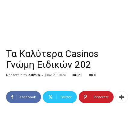
Τα Καλύτερα Casinos
Γνώμη Ειδικών 202
Neosoft.in.th
admin
-
June 23, 2024
28
0
Facebook
Twitter
Pinterest