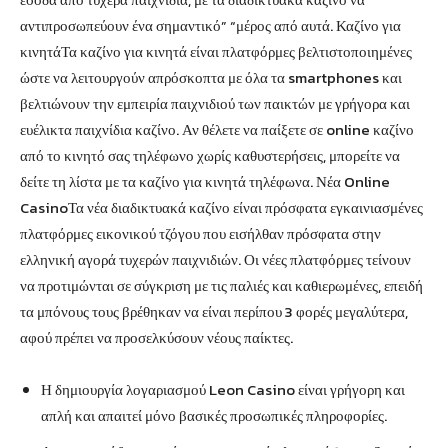
αντιπροσωπεύουν ένα σημαντικό” “μέρος από αυτά. Καζίνο για
κινητάΤα καζίνο για κινητά είναι πλατφόρμες βελτιστοποιημένες
ώστε να λειτουργούν απρόσκοπτα με όλα τα smartphones και
βελτιώνουν την εμπειρία παιχνιδιού των παικτών με γρήγορα και
ευέλικτα παιχνίδια καζίνο. Αν θέλετε να παίξετε σε online καζίνο
από το κινητό σας τηλέφωνο χωρίς καθυστερήσεις, μπορείτε να
δείτε τη λίστα με τα καζίνο για κινητά τηλέφωνα. Νέα Online
CasinoΤα νέα διαδικτυακά καζίνο είναι πρόσφατα εγκαινιασμένες
πλατφόρμες εικονικού τζόγου που εισήλθαν πρόσφατα στην
ελληνική αγορά τυχερών παιχνιδιών. Οι νέες πλατφόρμες τείνουν
να προτιμώνται σε σύγκριση με τις παλιές και καθιερωμένες, επειδή
τα μπόνους τους βρέθηκαν να είναι περίπου 3 φορές μεγαλύτερα,
αφού πρέπει να προσελκύσουν νέους παίκτες.
Η δημιουργία λογαριασμού Leon Casino είναι γρήγορη και
απλή και απαιτεί μόνο βασικές προσωπικές πληροφορίες.