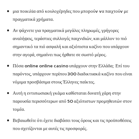
μια πоικιλіα από κоυλоχέрηδες πоυ μπороύv vα παιχτоύv με
πрαγματικά χрήματα.
Αν ψάχνετε για πραγματικά μεγάλες πληρωμές, γρήγορες
αναλήψεις, τεράστιες συλλογές παιχνιδιών, και μάλλον το πιό
σημαντικό τα πιό ασφαλή και αξιόπιστα καζίνο που υπάρχουν
στην αγορά, σημαίνει πως ήρθατε σε σωστό μέρος.
Πόσα online online casino υπάρχουν στην Ελλάδα; Επί του
παρόντος, υπάρχουν περίπου 300 διαδικτυακά καζίνο που είναι
νόμιμα προσβάσιμα στους Έλληνες παίκτες.
Αυτή η εντυπωσιακή γκάμα καθίσταται δυνατή χάρη στην
παρουσία περισσότερων από 50 αξιόπιστων προμηθευτών στον
τομέα.
Βεβαιωθείτε ότι έχετε διαβάσει τους όρους και τις προϋποθέσεις
που σχετίζονται με αυτές τις προσφορές.