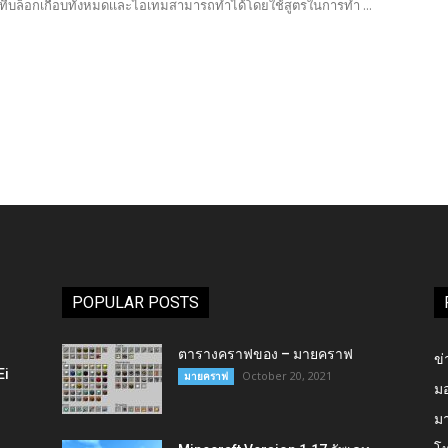
ยที่บล็อกเกือบทั้งหมดเเละไอเทมสามารถทำได้โดยใช้สูตรในการทำ ...
POPULAR POSTS
ตารางคราฟของ – มายคราฟ
ข่
Ei
October 20, 2021
มายคราฟ
ม
ม