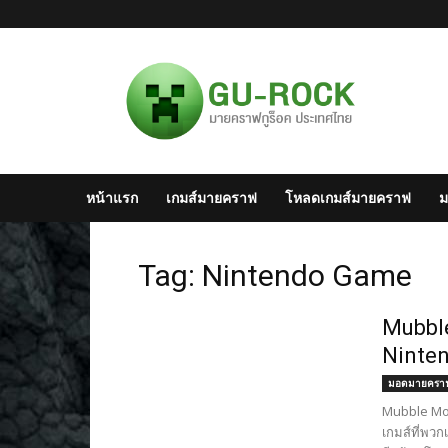
มาย
ครา
ฟไทย
–
Minecraft
สังคม
มาย
หน้าแรก
เกมส์มายคราฟ
โหลดเกมส์มายคราฟ
ม
ครา
ฟ
แห่ง
Tag: Nintendo Game
ประเทศไทย
Mubble
Ninte
มอดมายครา
Mubble Mod
เกมส์ที่พว