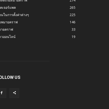
หลดเกมส์มายคราฟ
274
ทคเจอร์แพค
265
นในการตั้งค่าต่างๆ
225
มพมายคราฟ
146
มายคราฟ
33
่าวออนไลน์
19
OLLOW US