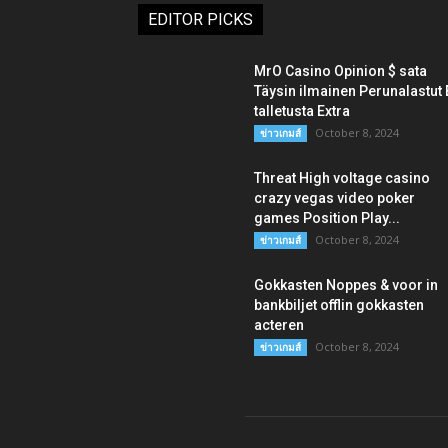
EDITOR PICKS
MrO Casino Opinion $ sata
Täysin ilmainen Perunalastut 
talletusta Extra
October 8, 2024
ข่าวเกมส์
Threat High voltage casino
crazy vegas video poker
games Position Play...
October 8, 2024
ข่าวเกมส์
Gokkasten Noppes & voor in
bankbiljet offlin gokkasten
acteren
October 8, 2024
ข่าวเกมส์