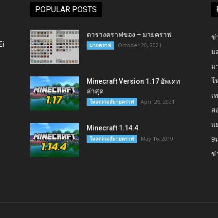
POPULAR POSTS
ตารางคราฟของ – มายคราฟ
ข่
Ei
October 20, 2021
มายคราฟ
ม
ม
โ
Minecraft Version 1.17 อัพเดท
ล่าสุด
เ
April 26, 2021
โหลดเกมส์มายคราฟ
สอ
แ
Minecraft 1.14.4
9
May 16, 2019
โหลดเกมส์มายคราฟ
ข