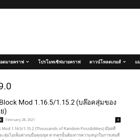
อดมายคราฟ
โปรโมทเซิฟมายคราฟ
ดาวน์โหลดเกมส์
แ
9.0
Block Mod 1.16.5/1.15.2 (บล๊อคสุ่มของ
ย)
February 28, 2021
ฟ
0
 Mod 1.16.5/1.15.2 (Thousands of Random Possibilities) ม๊อดที่
ี่จะสุ่มไอเท็มต่างๆเมื่อคุณขุด หากคุรนั้นต้องการความสนุกในการเล่นที่