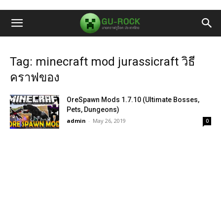
Tag: minecraft mod jurassicraft วิธี
คราฟของ
OreSpawn Mods 1.7.10 (Ultimate Bosses,
Pets, Dungeons)
admin
-
May 26, 2019
0