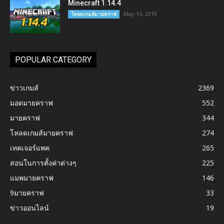
Minecraft 1.14.4
May 16, 2019
โหลดเกมส์มายคราฟ
POPULAR CATEGORY
ข่าวเกมส์
2369
มอดมายคราฟ
552
มายคราฟ
344
โหลดเกมส์มายคราฟ
274
เทคเจอร์แพค
265
สอนในการตั้งค่าต่างๆ
225
แมพมายคราฟ
146
9มายคราฟ
33
ข่าวออนไลน์
19