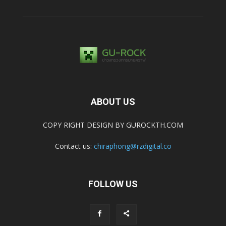
ABOUT US
COPY RIGHT DESIGN BY GUROCKTH.COM
Contact us:
chiraphong@rzdigital.co
FOLLOW US