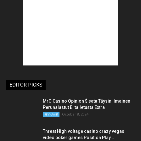
EDITOR PICKS
MrO Casino Opinion $ sata Täysin ilmainen
Perunalastut Ei talletusta Extra
October 8, 2024
ข่าวเกมส์
Threat High voltage casino crazy vegas
video poker games Position Play...