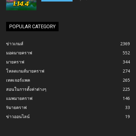
POPULAR CATEGORY
ข่าวเกมส์
2369
มอดมายคราฟ
552
มายคราฟ
344
โหลดเกมส์มายคราฟ
274
เทคเจอร์แพค
265
สอนในการตั้งค่าต่างๆ
225
แมพมายคราฟ
146
9มายคราฟ
33
ข่าวออนไลน์
19