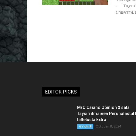
- Tags: เ
มายคราฟ, ด
EDITOR PICKS
MrO Casino Opinion $ sata
Täysin ilmainen Perunalastut 
talletusta Extra
October 8, 2024
ข่าวเกมส์