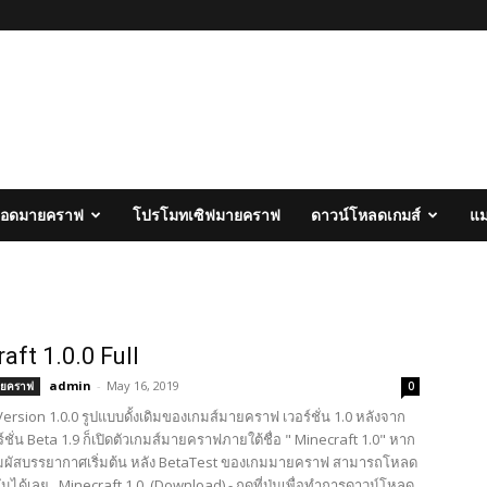
อดมายคราฟ
โปรโมทเซิฟมายคราฟ
ดาวน์โหลดเกมส์
แ
aft 1.0.0 Full
admin
-
May 16, 2019
ายคราฟ
0
ersion 1.0.0 รูปแบบดั้งเดิมของเกมส์มายคราฟ เวอร์ชั่น 1.0 หลังจาก
อร์ชั่น Beta 1.9 ก็เปิดตัวเกมส์มายคราฟภายใต้ชื่อ " Minecraft 1.0" หาก
มผัสบรรยากาศเริ่มต้น หลัง BetaTest ของเกมมายคราฟ สามารถโหลด
นได้เลย Minecraft 1.0 (Download) - กดที่ปุ่มเพื่อทำการดาวน์โหลด