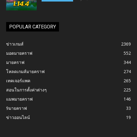
POPULAR CATEGORY
ข่าวเกมส์
2369
มอดมายคราฟ
552
มายคราฟ
344
โหลดเกมส์มายคราฟ
274
เทคเจอร์แพค
265
สอนในการตั้งค่าต่างๆ
225
แมพมายคราฟ
146
9มายคราฟ
33
ข่าวออนไลน์
19