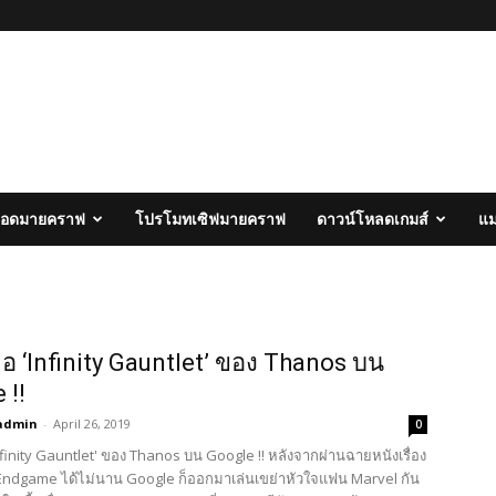
อดมายคราฟ
โปรโมทเซิฟมายคราฟ
ดาวน์โหลดเกมส์
แ
ือ ‘Infinity Gauntlet’ ของ Thanos บน
 !!
admin
-
April 26, 2019
0
nfinity Gauntlet' ของ Thanos บน Google !! หลังจากผ่านฉายหนังเรื่อง
ndgame ได้ไม่นาน Google ก็ออกมาเล่นเขย่าหัวใจแฟน Marvel กัน