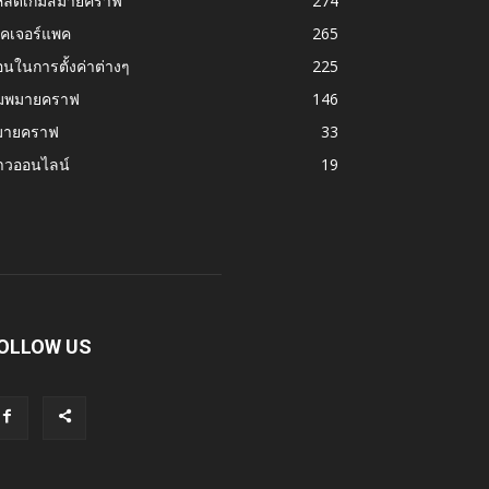
หลดเกมส์มายคราฟ
274
ทคเจอร์แพค
265
นในการตั้งค่าต่างๆ
225
มพมายคราฟ
146
มายคราฟ
33
่าวออนไลน์
19
OLLOW US