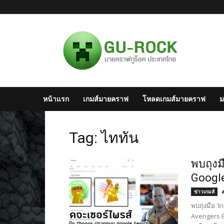
มาย
ครา
ฟไทย
–
Minecraft
สังคม
มาย
หน้าแรก
เกมส์มายคราฟ
โหลดเกมส์มายคราฟ
ม
ครา
ฟ
แห่ง
Tag: ไททัน
ประเทศไทย
พบถุงม
Google
ข่าวเกมส์
พบถุงมือ 'I
Avengers E