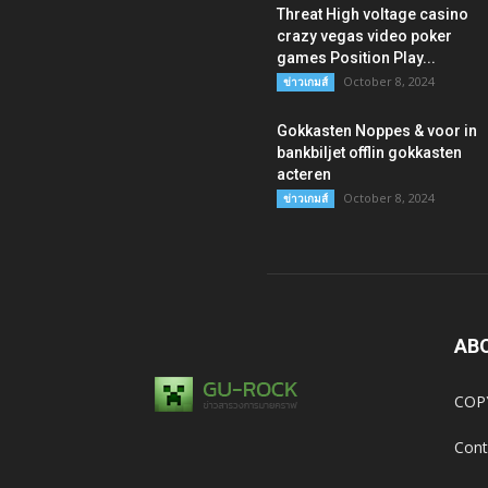
Threat High voltage casino
crazy vegas video poker
games Position Play...
October 8, 2024
ข่าวเกมส์
Gokkasten Noppes & voor in
bankbiljet offlin gokkasten
acteren
October 8, 2024
ข่าวเกมส์
AB
COP
Cont