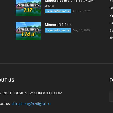
โ
Minecraft Version 1.17 อัพเดท
ล่าสุด
เ
April 26, 2021
โหลดเกมส์มายคราฟ
สอ
แ
Minecraft 1.14.4
9
May 16, 2019
โหลดเกมส์มายคราฟ
ข
OUT US
F
Y RIGHT DESIGN BY GUROCKTH.COM
act us:
chiraphong@rzdigital.co