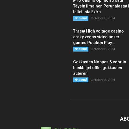
MrO Casino Opinion $ sata
Täysin ilmainen Perunalastut 
talletusta Extra
October 8, 2024
ข่าวเกมส์
Threat High voltage casino
crazy vegas video poker
games Position Play...
October 8, 2024
ข่าวเกมส์
Gokkasten Noppes & voor in
bankbiljet offlin gokkasten
acteren
October 8, 2024
ข่าวเกมส์
AB