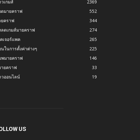
าวเกมส์
2369
อดมายคราฟ
552
ายคราฟ
344
หลดเกมส์มายคราฟ
274
ทคเจอร์แพค
265
นในการตั้งค่าต่างๆ
225
มพมายคราฟ
146
มายคราฟ
33
่าวออนไลน์
19
OLLOW US