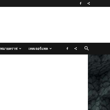
มพมายคราฟ
เทคเจอร์แพค