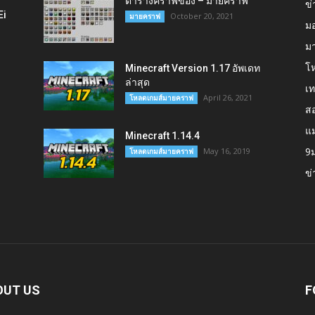
ตารางคราฟของ – มายคราฟ
ข่
Ei
October 20, 2021
มายคราฟ
ม
ม
โ
Minecraft Version 1.17 อัพเดท
ล่าสุด
เ
April 26, 2021
โหลดเกมส์มายคราฟ
สอ
แ
Minecraft 1.14.4
9
May 16, 2019
โหลดเกมส์มายคราฟ
ข
OUT US
F