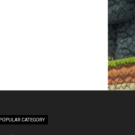
POPULAR CATEGORY