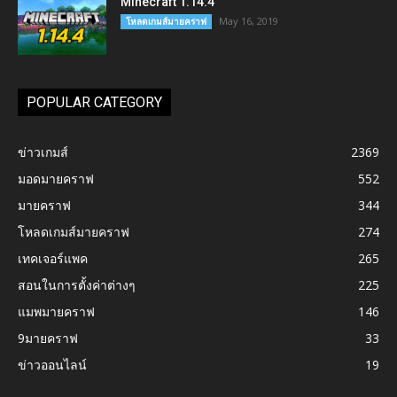
Minecraft 1.14.4
May 16, 2019
โหลดเกมส์มายคราฟ
POPULAR CATEGORY
ข่าวเกมส์
2369
มอดมายคราฟ
552
มายคราฟ
344
โหลดเกมส์มายคราฟ
274
เทคเจอร์แพค
265
สอนในการตั้งค่าต่างๆ
225
แมพมายคราฟ
146
9มายคราฟ
33
ข่าวออนไลน์
19