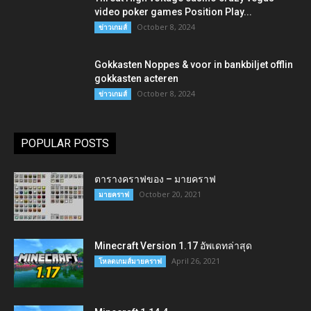
video poker games Position Play...
October 8, 2024
ข่าวเกมส์
Gokkasten Noppes & voor in bankbiljet offlin
gokkasten acteren
October 8, 2024
ข่าวเกมส์
POPULAR POSTS
ตารางคราฟของ – มายคราฟ
October 20, 2021
มายคราฟ
Minecraft Version 1.17 อัพเดทล่าสุด
April 26, 2021
โหลดเกมส์มายคราฟ